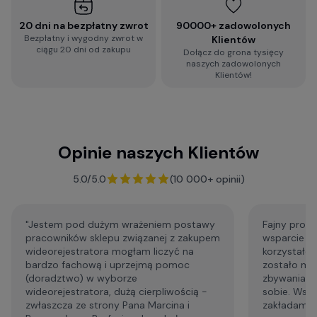
2-minutowa ankieta rekomendacji
wideorejestratora
20 dni na bezpłatny zwrot
90000+ zadowolonych
Bezpłatny i wygodny zwrot w
Klientów
ciągu 20 dni od zakupu
Dołącz do grona tysięcy
Zobacz więcej porad dotyczących
naszych zadowolonych
wideorejestratorów, a także zestaw najczęściej
Klientów!
zadawanych pytań i odpowiedzi:
Baza Wiedzy o kamerach samochodowych
Opinie naszych Klientów
F.A.Q. - najczęściej zadawane pytania
5.0/5.0
(10 000+ opinii)
"Jestem pod dużym wrażeniem postawy
Fajny profe
pracowników sklepu związanej z zakupem
wsparcie p
wideorejestratora mogłam liczyć na
korzystałem
bardzo fachową i uprzejmą pomoc
zostało mi
(doradztwo) w wyborze
zbywania m
wideorejestratora, dużą cierpliwością -
sobie. Wsp
zwłaszcza ze strony Pana Marcina i
zakładam że