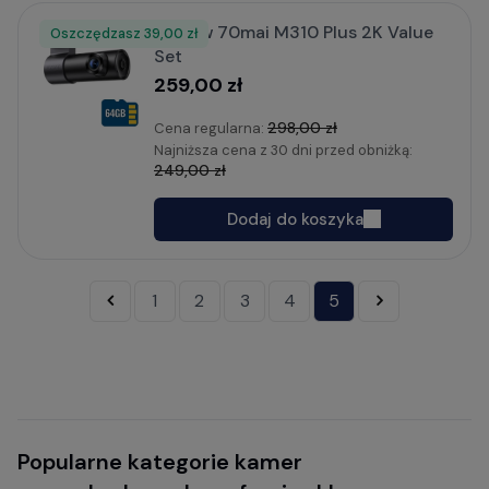
Zestaw 70mai M310 Plus 2K Value
Oszczędzasz
Rabat
39,00 zł
Set
259,00 zł
298,00 zł
Cena regularna:
Najniższa cena z 30 dni przed obniżką:
249,00 zł
Dodaj do koszyka
«
1
2
3
4
5
»
Popularne kategorie kamer