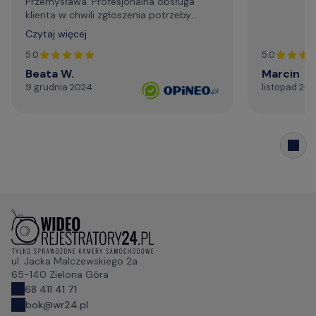
Przemysława. Profesjonalna obsługa
klienta w chwili zgłoszenia potrzeby
wsparcia technicznego. Generalnie,
Czytaj więcej
profesjonalizm. Serdecznie i najmocniej
dziękuję za życzliwą pomoc telefoniczną,
5.0
5.0
szybki kontakt mailowy."
Beata W.
Marcin
9 grudnia 2024
listopad 20
ul. Jacka Malczewskiego 2a
65-140 Zielona Góra
68 411 41 71
bok@wr24.pl