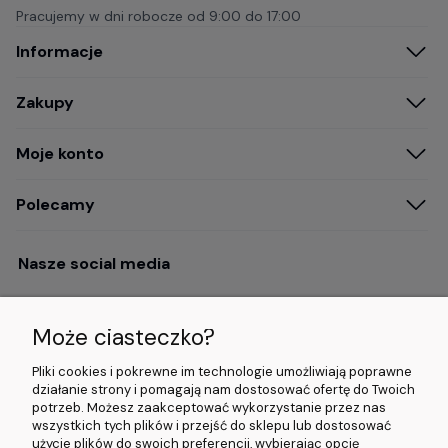
Pracujemy w dni robocze od
9:00 do 17:00
Informacje
Zakupy
Moje konto
Polecamy
Nasze social media
Może ciasteczko?
Opinie i wyróżnienia
Pliki cookies i pokrewne im technologie umożliwiają poprawne
działanie strony i pomagają nam dostosować ofertę do Twoich
potrzeb. Możesz zaakceptować wykorzystanie przez nas
4.9/5.0 (120+
5.0/5.0 (5000+
5.0/5.0 (5000+
wszystkich tych plików i przejść do sklepu lub dostosować
opinii)
opinii)
opinii)
użycie plików do swoich preferencji, wybierając opcję