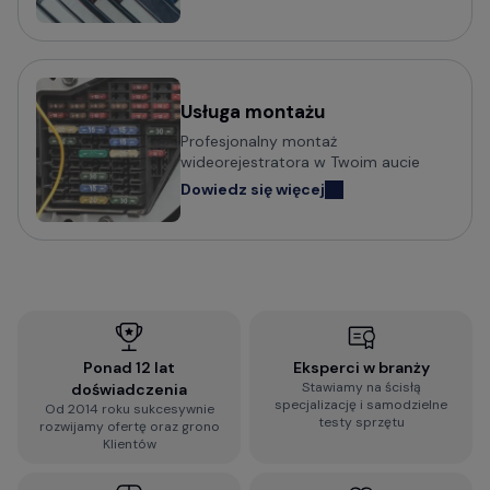
Wideorejestratory MBG Line
Wideorejestratory Navitel
Usługa montażu
Potrzebujesz porady w wyborze
Profesjonalny montaż
wideorejestratora?
wideorejestratora w Twoim aucie
Dowiedz się więcej
Sprawdź praktyczny poradnik o tym na co zwrócić
uwagę i jak wybrać wideorejestrator do
samochodu:
Jak wybrać kamerę do samochodu? Na co
zwrócić uwagę?
Ponad 12 lat
Eksperci w branży
Stawiamy na ścisłą
doświadczenia
Wypełnij błyskawiczną ankietę i otrzymaj
specjalizację i samodzielne
Od 2014 roku sukcesywnie
spersonalizowaną rekomendację dopasowaną do
testy sprzętu
rozwijamy ofertę oraz grono
Twoich wymagań:
Klientów