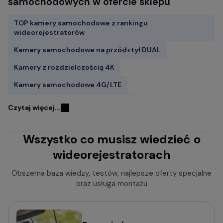
samochodowych w ofercie sklepu
TOP kamery samochodowe z rankingu
wideorejestratorów
Kamery samochodowe na przód+tył DUAL
Kamery z rozdzielczością 4K
Kamery samochodowe 4G/LTE
Kamery samochodowe FITCAMX
Czytaj więcej...
Kamery do samochodu z GPS
Wszystko co musisz wiedzieć o
Wideorejestratory w lusterku wstecznym
wideorejestratorach
Rejestratory jazdy z kamerą cofania
Kamery samochodowe z trybem parkingowym
Obszerna baza wiedzy, testów, najlepsze oferty specjalne
oraz usługa montażu
Rejestratory trasy z czujnikiem ruchu
Kamery bez wyświetlacza