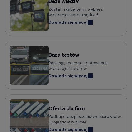
Mini kamery do samochodu - małe i dyskretne
Baza wiedzy
Zostań ekspertem i wybierz
Kamery samochodowe z obsługą komend głosowych
wideorejestrator mądrze!
Wideorejestratory klasy Premium
Dowiedz się więcej
Kamery samochodowe odczytujące tablice w nocy (z
trybem Super HDR)
Baza testów
Popularni producenci kamer
Rankingi, recenzje i porównania
samochodowych
wideorejestratorów
Dowiedz się więcej
Wideorejestratory VIOFO
Wideorejestratory 70mai
Wideorejestratory Mio MiVue
Wideorejestratory VANTRUE
Wideorejestratory FITCAMX
Oferta dla firm
Zadbaj o bezpieczeństwo kierowców
Wideorejestratory BlackVue
i pojazdów w firmie
Wideorejestratory FineVu
Dowiedz się więcej