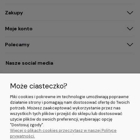
Zakupy
Moje konto
Polecamy
Nasze social media
Może ciasteczko?
Opinie i wyróżnienia
Pliki cookies i pokrewne im technologie umożliwiają poprawne
działanie strony i pomagają nam dostosować ofertę do Twoich
potrzeb. Możesz zaakceptować wykorzystanie przez nas
4.9/5.0 (120+
5.0/5.0 (5000+
5.0/5.0 (5000+
wszystkich tych plików i przejść do sklepu lub dostosować
opinii)
opinii)
opinii)
użycie plików do swoich preferencji, wybierając opcję
"Dostosuj zgody".
Więcej o plikach cookies przeczytasz w naszej Polityce
© 2026 www.wideorejestratory24.pl. Wszelkie prawa zastrzeżone.
prywatności.
Sklep własności firmy ZOYA LAB Arkadiusz Dawid Lorenz