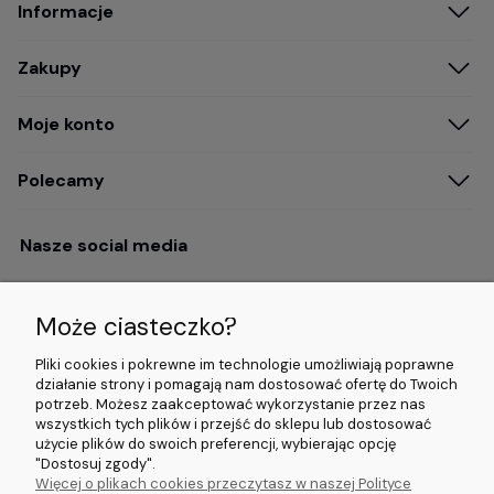
Informacje
Zakupy
Moje konto
Polecamy
Nasze social media
Może ciasteczko?
Opinie i wyróżnienia
Pliki cookies i pokrewne im technologie umożliwiają poprawne
działanie strony i pomagają nam dostosować ofertę do Twoich
potrzeb. Możesz zaakceptować wykorzystanie przez nas
4.9/5.0 (120+
5.0/5.0 (5000+
5.0/5.0 (5000+
wszystkich tych plików i przejść do sklepu lub dostosować
opinii)
opinii)
opinii)
użycie plików do swoich preferencji, wybierając opcję
"Dostosuj zgody".
Więcej o plikach cookies przeczytasz w naszej Polityce