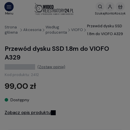
Przewód dysku SSD
Strona
Według
Akcesoria
VIOFO
główna
producenta
1.8m do VIOFO A329
Przewód dysku SSD 1.8m do VIOFO
A329
(Zostaw opinię)
Kod produktu:
2412
99,00 zł
Dostępny
Zobacz opis produktu