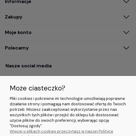
Informacje
Zakupy
Moje konto
Polecamy
Nasze social media
Może ciasteczko?
Opinie i wyróżnienia
Pliki cookies i pokrewne im technologie umożliwiają poprawne
działanie strony i pomagają nam dostosować ofertę do Twoich
potrzeb. Możesz zaakceptować wykorzystanie przez nas
4.9/5.0 (120+
5.0/5.0 (5000+
5.0/5.0 (5000+
wszystkich tych plików i przejść do sklepu lub dostosować
opinii)
opinii)
opinii)
użycie plików do swoich preferencji, wybierając opcję
"Dostosuj zgody".
Więcej o plikach cookies przeczytasz w naszej Polityce
© 2026 www.wideorejestratory24.pl. Wszelkie prawa zastrzeżone.