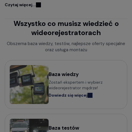
Kamery samochodowe FITCAMX
Czytaj więcej...
Kamery do samochodu z GPS
Wszystko co musisz wiedzieć o
Wideorejestratory w lusterku wstecznym
wideorejestratorach
Rejestratory jazdy z kamerą cofania
Kamery samochodowe z trybem parkingowym
Obszerna baza wiedzy, testów, najlepsze oferty specjalne
oraz usługa montażu
Rejestratory trasy z czujnikiem ruchu
Kamery bez wyświetlacza
Mini kamery do samochodu - małe i dyskretne
Baza wiedzy
Zostań ekspertem i wybierz
Kamery samochodowe z obsługą komend głosowych
wideorejestrator mądrze!
Wideorejestratory klasy Premium
Dowiedz się więcej
Kamery samochodowe odczytujące tablice w nocy (z
trybem Super HDR)
Baza testów
Popularni producenci kamer