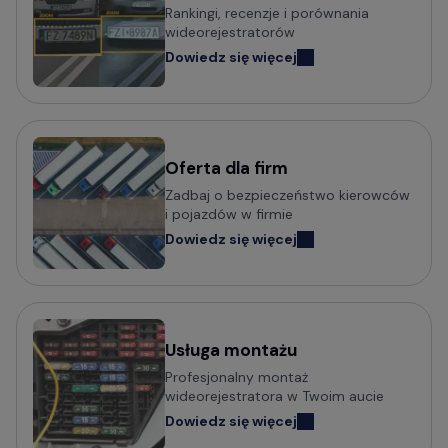
Rankingi, recenzje i porównania
samochodowych
wideorejestratorów
Dowiedz się więcej
Wideorejestratory VIOFO
Wideorejestratory 70mai
Wideorejestratory Mio MiVue
Wideorejestratory VANTRUE
Wideorejestratory FITCAMX
Oferta dla firm
Zadbaj o bezpieczeństwo kierowców
Wideorejestratory BlackVue
i pojazdów w firmie
Wideorejestratory FineVu
Dowiedz się więcej
Wideorejestratory MBG Line
Wideorejestratory Navitel
Usługa montażu
Potrzebujesz porady w wyborze
Profesjonalny montaż
wideorejestratora?
wideorejestratora w Twoim aucie
Dowiedz się więcej
Sprawdź praktyczny poradnik o tym na co zwrócić