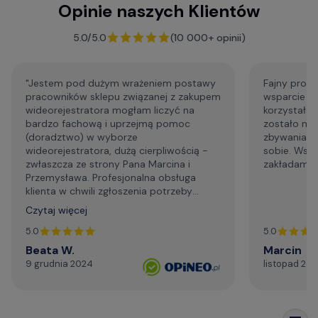
Opinie naszych Klientów
F.A.Q. - najczęściej zadawane pytania
5.0/5.0
(10 000+ opinii)
"Jestem pod dużym wrażeniem postawy
Fajny profe
pracowników sklepu związanej z zakupem
wsparcie p
wideorejestratora mogłam liczyć na
korzystałem
bardzo fachową i uprzejmą pomoc
zostało mi
(doradztwo) w wyborze
zbywania m
wideorejestratora, dużą cierpliwością -
sobie. Wsp
zwłaszcza ze strony Pana Marcina i
zakładam że
Przemysława. Profesjonalna obsługa
klienta w chwili zgłoszenia potrzeby
wsparcia technicznego. Generalnie,
Czytaj więcej
profesjonalizm. Serdecznie i najmocniej
dziękuję za życzliwą pomoc telefoniczną,
5.0
5.0
szybki kontakt mailowy."
Beata W.
Marcin
9 grudnia 2024
listopad 20