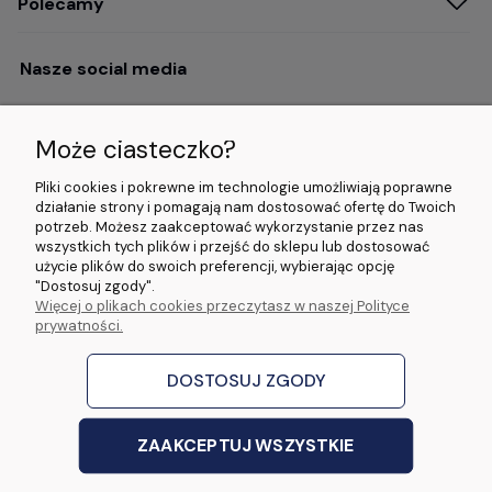
Polecamy
Nasze social media
Może ciasteczko?
Opinie i wyróżnienia
Pliki cookies i pokrewne im technologie umożliwiają poprawne
działanie strony i pomagają nam dostosować ofertę do Twoich
potrzeb. Możesz zaakceptować wykorzystanie przez nas
4.9/5.0 (120+
5.0/5.0 (5000+
5.0/5.0 (5000+
wszystkich tych plików i przejść do sklepu lub dostosować
opinii)
opinii)
opinii)
użycie plików do swoich preferencji, wybierając opcję
"Dostosuj zgody".
Więcej o plikach cookies przeczytasz w naszej Polityce
© 2026 www.wideorejestratory24.pl. Wszelkie prawa zastrzeżone.
prywatności.
Sklep własności firmy ZOYA LAB Arkadiusz Dawid Lorenz
ul. Jacka Malczewskiego 2A, 65-140 Zielona Góra NIP: 9730587206 REGON:
970774986
DOSTOSUJ ZGODY
stworzone przez
Digispot
|
Sklep internetowy Shoper Premium
ZAAKCEPTUJ WSZYSTKIE