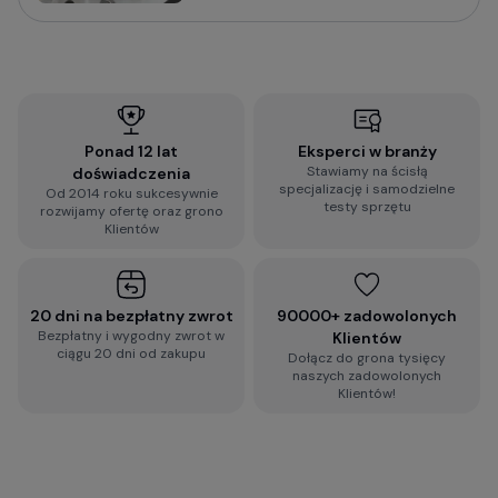
uwagę i jak wybrać wideorejestrator do
samochodu:
Jak wybrać kamerę do samochodu? Na co
zwrócić uwagę?
Ponad 12 lat
Eksperci w branży
Stawiamy na ścisłą
doświadczenia
Wypełnij błyskawiczną ankietę i otrzymaj
specjalizację i samodzielne
Od 2014 roku sukcesywnie
spersonalizowaną rekomendację dopasowaną do
testy sprzętu
rozwijamy ofertę oraz grono
Twoich wymagań:
Klientów
2-minutowa ankieta rekomendacji
wideorejestratora
20 dni na bezpłatny zwrot
90000+ zadowolonych
Bezpłatny i wygodny zwrot w
Klientów
ciągu 20 dni od zakupu
Dołącz do grona tysięcy
Zobacz więcej porad dotyczących
naszych zadowolonych
wideorejestratorów, a także zestaw najczęściej
Klientów!
zadawanych pytań i odpowiedzi:
Baza Wiedzy o kamerach samochodowych