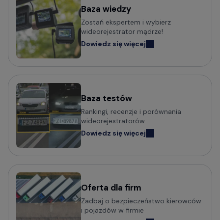
Mini kamery do samochodu - małe i dyskretne
Baza wiedzy
Zostań ekspertem i wybierz
Kamery samochodowe z obsługą komend głosowych
wideorejestrator mądrze!
Wideorejestratory klasy Premium
Dowiedz się więcej
Kamery samochodowe odczytujące tablice w nocy (z
trybem Super HDR)
Baza testów
Popularni producenci kamer
Rankingi, recenzje i porównania
samochodowych
wideorejestratorów
Dowiedz się więcej
Wideorejestratory VIOFO
Wideorejestratory 70mai
Wideorejestratory Mio MiVue
Wideorejestratory VANTRUE
Wideorejestratory FITCAMX
Oferta dla firm
Zadbaj o bezpieczeństwo kierowców
Wideorejestratory BlackVue
i pojazdów w firmie