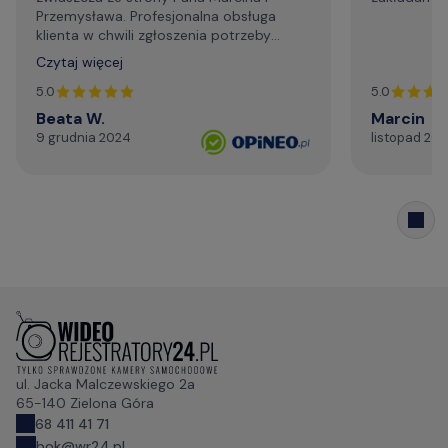
Przemysława. Profesjonalna obsługa
klienta w chwili zgłoszenia potrzeby
wsparcia technicznego. Generalnie,
Czytaj więcej
profesjonalizm. Serdecznie i najmocniej
dziękuję za życzliwą pomoc telefoniczną,
5.0
5.0
szybki kontakt mailowy."
Beata W.
Marcin
9 grudnia 2024
listopad 20
ul. Jacka Malczewskiego 2a
65-140 Zielona Góra
68 411 41 71
bok@wr24.pl