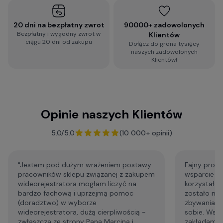
2-minutowa ankieta rekomendacji
wideorejestratora
20 dni na bezpłatny zwrot
90000+ zadowolonych
Bezpłatny i wygodny zwrot w
Klientów
ciągu 20 dni od zakupu
Dołącz do grona tysięcy
Zobacz więcej porad dotyczących
naszych zadowolonych
wideorejestratorów, a także zestaw najczęściej
Klientów!
zadawanych pytań i odpowiedzi:
Baza Wiedzy o kamerach samochodowych
Opinie naszych Klientów
F.A.Q. - najczęściej zadawane pytania
5.0/5.0
(10 000+ opinii)
"Jestem pod dużym wrażeniem postawy
Fajny profe
pracowników sklepu związanej z zakupem
wsparcie p
wideorejestratora mogłam liczyć na
korzystałem
bardzo fachową i uprzejmą pomoc
zostało mi
(doradztwo) w wyborze
zbywania m
wideorejestratora, dużą cierpliwością -
sobie. Wsp
zwłaszcza ze strony Pana Marcina i
zakładam że