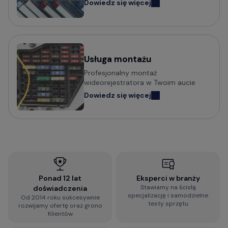
Wideorejestratory FineVu
Dowiedz się więcej
Wideorejestratory MBG Line
Wideorejestratory Navitel
Usługa montażu
Potrzebujesz porady w wyborze
Profesjonalny montaż
wideorejestratora?
wideorejestratora w Twoim aucie
Dowiedz się więcej
Sprawdź praktyczny poradnik o tym na co zwrócić
uwagę i jak wybrać wideorejestrator do
samochodu:
Jak wybrać kamerę do samochodu? Na co
zwrócić uwagę?
Ponad 12 lat
Eksperci w branży
Stawiamy na ścisłą
doświadczenia
Wypełnij błyskawiczną ankietę i otrzymaj
specjalizację i samodzielne
Od 2014 roku sukcesywnie
spersonalizowaną rekomendację dopasowaną do
testy sprzętu
rozwijamy ofertę oraz grono
Twoich wymagań:
Klientów