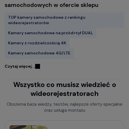
samochodowych w ofercie sklepu
TOP kamery samochodowe z rankingu
wideorejestratorów
Kamery samochodowe na przód+tył DUAL
Kamery z rozdzielczością 4K
Kamery samochodowe 4G/LTE
Kamery samochodowe FITCAMX
Czytaj więcej...
Kamery do samochodu z GPS
Wszystko co musisz wiedzieć o
Wideorejestratory w lusterku wstecznym
wideorejestratorach
Rejestratory jazdy z kamerą cofania
Kamery samochodowe z trybem parkingowym
Obszerna baza wiedzy, testów, najlepsze oferty specjalne
oraz usługa montażu
Rejestratory trasy z czujnikiem ruchu
Kamery bez wyświetlacza