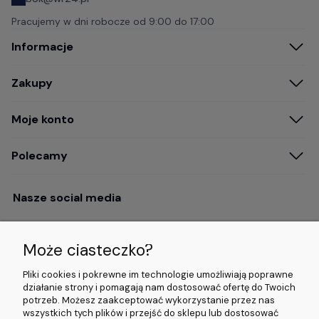
Pracujemy w dni robocze od
9:00 do 17:00
Informacje
Zakupy
Moje konto
Polecamy
Nasze social media
Może ciasteczko?
Opinie i wyróżnienia
Pliki cookies i pokrewne im technologie umożliwiają poprawne
działanie strony i pomagają nam dostosować ofertę do Twoich
potrzeb. Możesz zaakceptować wykorzystanie przez nas
4.9/5.0 (120+
5.0/5.0 (5000+
5.0/5.0 (5000+
wszystkich tych plików i przejść do sklepu lub dostosować
opinii)
opinii)
opinii)