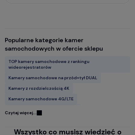
Popularne kategorie kamer
samochodowych w ofercie sklepu
TOP kamery samochodowe z rankingu
wideorejestratorów
Kamery samochodowe na przód+tył DUAL
Kamery z rozdzielczością 4K
Kamery samochodowe 4G/LTE
Kamery samochodowe FITCAMX
Czytaj więcej...
Kamery do samochodu z GPS
Wszystko co musisz wiedzieć o
Wideorejestratory w lusterku wstecznym