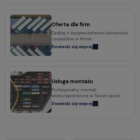
Wideorejestratory Mio MiVue
Wideorejestratory VANTRUE
Wideorejestratory FITCAMX
Oferta dla firm
Zadbaj o bezpieczeństwo kierowców
Wideorejestratory BlackVue
i pojazdów w firmie
Wideorejestratory FineVu
Dowiedz się więcej
Wideorejestratory MBG Line
Wideorejestratory Navitel
Usługa montażu
Potrzebujesz porady w wyborze
Profesjonalny montaż
wideorejestratora?
wideorejestratora w Twoim aucie
Dowiedz się więcej
Sprawdź praktyczny poradnik o tym na co zwrócić
uwagę i jak wybrać wideorejestrator do
samochodu:
Jak wybrać kamerę do samochodu? Na co