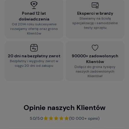
zwrócić uwagę?
Ponad 12 lat
Eksperci w branży
Stawiamy na ścisłą
doświadczenia
Wypełnij błyskawiczną ankietę i otrzymaj
specjalizację i samodzielne
Od 2014 roku sukcesywnie
spersonalizowaną rekomendację dopasowaną do
testy sprzętu
rozwijamy ofertę oraz grono
Twoich wymagań:
Klientów
2-minutowa ankieta rekomendacji
wideorejestratora
20 dni na bezpłatny zwrot
90000+ zadowolonych
Bezpłatny i wygodny zwrot w
Klientów
ciągu 20 dni od zakupu
Dołącz do grona tysięcy
Zobacz więcej porad dotyczących
naszych zadowolonych
wideorejestratorów, a także zestaw najczęściej
Klientów!
zadawanych pytań i odpowiedzi:
Baza Wiedzy o kamerach samochodowych
Opinie naszych Klientów
F.A.Q. - najczęściej zadawane pytania
5.0/5.0
(10 000+ opinii)