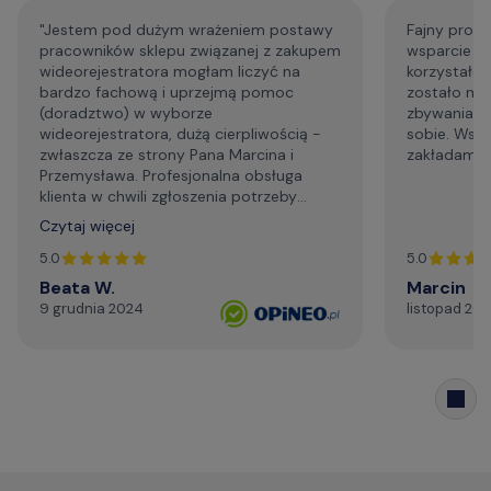
"Jestem pod dużym wrażeniem postawy
Fajny profe
pracowników sklepu związanej z zakupem
wsparcie p
wideorejestratora mogłam liczyć na
korzystałem
bardzo fachową i uprzejmą pomoc
zostało mi
(doradztwo) w wyborze
zbywania m
wideorejestratora, dużą cierpliwością -
sobie. Wsp
zwłaszcza ze strony Pana Marcina i
zakładam że
Przemysława. Profesjonalna obsługa
klienta w chwili zgłoszenia potrzeby
wsparcia technicznego. Generalnie,
Czytaj więcej
profesjonalizm. Serdecznie i najmocniej
dziękuję za życzliwą pomoc telefoniczną,
5.0
5.0
szybki kontakt mailowy."
Beata W.
Marcin
9 grudnia 2024
listopad 20