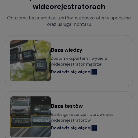
wideorejestratorach
Rejestratory jazdy z kamerą cofania
Kamery samochodowe z trybem parkingowym
Obszerna baza wiedzy, testów, najlepsze oferty specjalne
oraz usługa montażu
Rejestratory trasy z czujnikiem ruchu
Kamery bez wyświetlacza
Mini kamery do samochodu - małe i dyskretne
Baza wiedzy
Zostań ekspertem i wybierz
Kamery samochodowe z obsługą komend głosowych
wideorejestrator mądrze!
Wideorejestratory klasy Premium
Dowiedz się więcej
Kamery samochodowe odczytujące tablice w nocy (z
trybem Super HDR)
Baza testów
Popularni producenci kamer
Rankingi, recenzje i porównania
samochodowych
wideorejestratorów
Dowiedz się więcej
Wideorejestratory VIOFO
Wideorejestratory 70mai