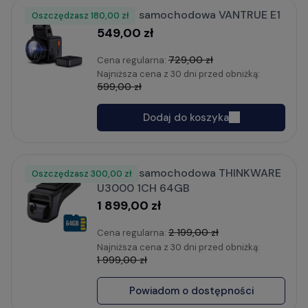
Kamera samochodowa VANTRUE E1
Oszczędzasz
Rabat
180,00 zł
549,00 zł
729,00 zł
Cena regularna:
Najniższa cena z 30 dni przed obniżką:
599,00 zł
Dodaj do koszyka
Kamera samochodowa THINKWARE
Oszczędzasz
Rabat
300,00 zł
U3000 1CH 64GB
1 899,00 zł
2 199,00 zł
Cena regularna:
Najniższa cena z 30 dni przed obniżką:
1 999,00 zł
Powiadom o dostępności