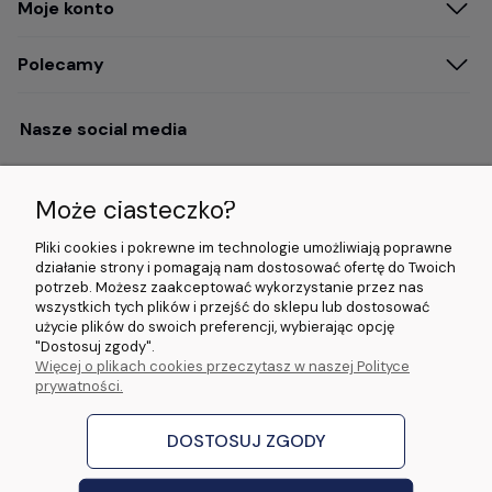
Moje konto
Polecamy
Nasze social media
Może ciasteczko?
Opinie i wyróżnienia
Pliki cookies i pokrewne im technologie umożliwiają poprawne
działanie strony i pomagają nam dostosować ofertę do Twoich
potrzeb. Możesz zaakceptować wykorzystanie przez nas
4.9/5.0 (120+
5.0/5.0 (5000+
5.0/5.0 (5000+
wszystkich tych plików i przejść do sklepu lub dostosować
opinii)
opinii)
opinii)
użycie plików do swoich preferencji, wybierając opcję
"Dostosuj zgody".
Więcej o plikach cookies przeczytasz w naszej Polityce
© 2026 www.wideorejestratory24.pl. Wszelkie prawa zastrzeżone.
prywatności.
Sklep własności firmy ZOYA LAB Arkadiusz Dawid Lorenz
ul. Jacka Malczewskiego 2A, 65-140 Zielona Góra NIP: 9730587206 REGON:
970774986
DOSTOSUJ ZGODY
stworzone przez
Digispot
|
Sklep internetowy Shoper Premium