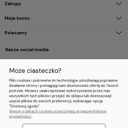
Zakupy
Moje konto
Polecamy
Nasze social media
Może ciasteczko?
Opinie i wyróżnienia
Pliki cookies i pokrewne im technologie umożliwiają poprawne
działanie strony i pomagają nam dostosować ofertę do Twoich
potrzeb. Możesz zaakceptować wykorzystanie przez nas
4.9/5.0 (120+
5.0/5.0 (5000+
5.0/5.0 (5000+
wszystkich tych plików i przejść do sklepu lub dostosować
opinii)
opinii)
opinii)
użycie plików do swoich preferencji, wybierając opcję
"Dostosuj zgody".
Więcej o plikach cookies przeczytasz w naszej Polityce
© 2026 www.wideorejestratory24.pl. Wszelkie prawa zastrzeżone.
prywatności.
Sklep własności firmy ZOYA LAB Arkadiusz Dawid Lorenz
ul. Jacka Malczewskiego 2A, 65-140 Zielona Góra NIP: 9730587206 REGON:
970774986