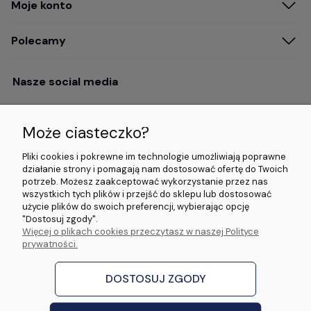
Moje konto
Polecamy
Nasze social media
Może ciasteczko?
Opinie i wyróżnienia
Pliki cookies i pokrewne im technologie umożliwiają poprawne
działanie strony i pomagają nam dostosować ofertę do Twoich
potrzeb. Możesz zaakceptować wykorzystanie przez nas
4.9/5.0 (120+
5.0/5.0 (5000+
5.0/5.0 (5000+
wszystkich tych plików i przejść do sklepu lub dostosować
opinii)
opinii)
opinii)
użycie plików do swoich preferencji, wybierając opcję
"Dostosuj zgody".
Więcej o plikach cookies przeczytasz w naszej Polityce
© 2026 www.wideorejestratory24.pl. Wszelkie prawa zastrzeżone.
prywatności.
Sklep własności firmy ZOYA LAB Arkadiusz Dawid Lorenz
ul. Jacka Malczewskiego 2A, 65-140 Zielona Góra NIP: 9730587206 REGON:
970774986
DOSTOSUJ ZGODY
stworzone przez
Digispot
|
Sklep internetowy Shoper Premium