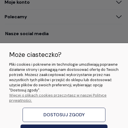
Moje konto
Polecamy
Nasze social media
Może ciasteczko?
Opinie i wyróżnienia
Pliki cookies i pokrewne im technologie umożliwiają poprawne
działanie strony i pomagają nam dostosować ofertę do Twoich
potrzeb. Możesz zaakceptować wykorzystanie przez nas
4.9/5.0 (120+
5.0/5.0 (5000+
5.0/5.0 (5000+
wszystkich tych plików i przejść do sklepu lub dostosować
opinii)
opinii)
opinii)
użycie plików do swoich preferencji, wybierając opcję
"Dostosuj zgody".
Więcej o plikach cookies przeczytasz w naszej Polityce
© 2026 www.wideorejestratory24.pl. Wszelkie prawa zastrzeżone.
prywatności.
Sklep własności firmy ZOYA LAB Arkadiusz Dawid Lorenz
ul. Jacka Malczewskiego 2A, 65-140 Zielona Góra NIP: 9730587206 REGON:
970774986
DOSTOSUJ ZGODY
stworzone przez
Digispot
|
Sklep internetowy Shoper Premium