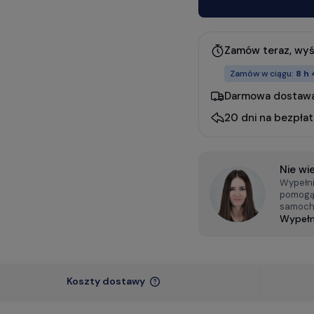
Zamów teraz, wy
Zamów w ciągu:
8 h 
Darmowa dostawa
20 dni na bezpła
Nie wi
Wypełnij
pomogą 
samoch
Wypełni
Koszty dostawy