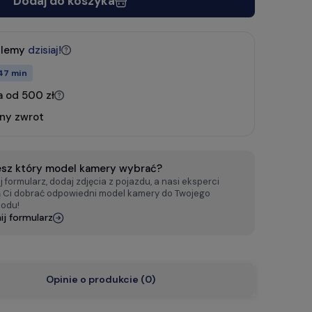
Dodaj do koszyka
ślemy
dzisiaj!
47 min
 od 500 zł
tny zwrot
esz który model kamery wybrać?
 formularz, dodaj zdjęcia z pojazdu, a nasi eksperci
Ci dobrać odpowiedni model kamery do Twojego
odu!
j formularz
Opinie o produkcie (0)