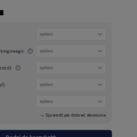
arkingowego:
przód):
ł):
→ Sprawdź jak dobrać akcesoria