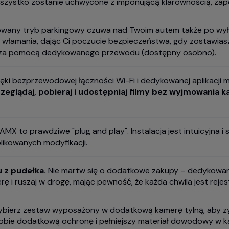
szystko zostanie uchwycone z imponującą klarownością, zape
wany tryb parkingowy czuwa nad Twoim autem także po wyłąc
włamania, dając Ci poczucie bezpieczeństwa, gdy zostawias
a za pomocą dedykowanego przewodu (dostępny osobno).
ęki bezprzewodowej łączności Wi-Fi i dedykowanej aplikacji
rzeglądaj, pobieraj i udostępniaj filmy bez wyjmowania k
MX to prawdziwe "plug and play". Instalacja jest intuicyjna i 
likowanych modyfikacji.
 z pudełka.
Nie martw się o dodatkowe zakupy – dedykow
erę i ruszaj w drogę, mając pewność, że każda chwila jest reje
bierz zestaw wyposażony w dodatkową kamerę tylną, aby zy
sobie dodatkową ochronę i pełniejszy materiał dowodowy w ka