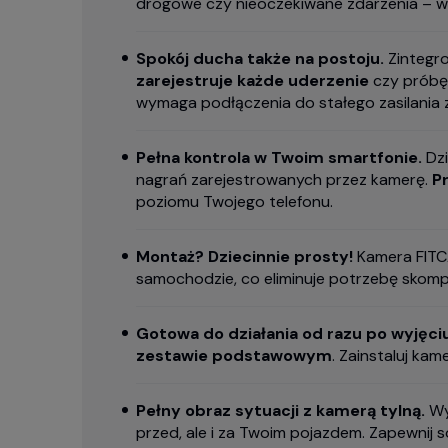
drogowe czy nieoczekiwane zdarzenia – w
Spokój ducha także na postoju.
Zintegro
zarejestruje każde uderzenie
czy próbę 
wymaga podłączenia do stałego zasilani
Pełna kontrola w Twoim smartfonie.
Dzi
nagrań zarejestrowanych przez kamerę.
P
poziomu Twojego telefonu.
Montaż? Dziecinnie prosty!
Kamera FITCA
samochodzie, co eliminuje potrzebę skomp
Gotowa do działania od razu po wyjęciu
zestawie podstawowym
. Zainstaluj kam
Pełny obraz sytuacji z kamerą tylną.
Wy
przed, ale i za Twoim pojazdem. Zapewnij 