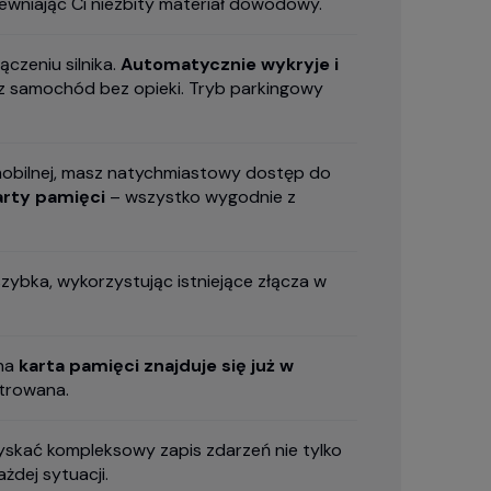
wniając Ci niezbity materiał dowodowy.
zeniu silnika.
Automatycznie wykryje i
z samochód bez opieki. Tryb parkingowy
 mobilnej, masz natychmiastowy dostęp do
arty pamięci
– wszystko wygodnie z
szybka, wykorzystując istniejące złącza w
ana
karta pamięci znajduje się już w
strowana.
skać kompleksowy zapis zdarzeń nie tylko
żdej sytuacji.