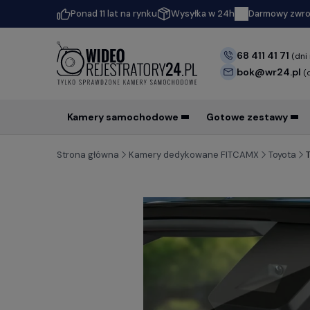
Ponad 11 lat na rynku
Wysyłka w 24h
Darmowy zwrot
68 411 41 71
(dni
bok@wr24.pl
(
Kamery samochodowe
Gotowe zestawy
Strona główna
Kamery dedykowane FITCAMX
Toyota