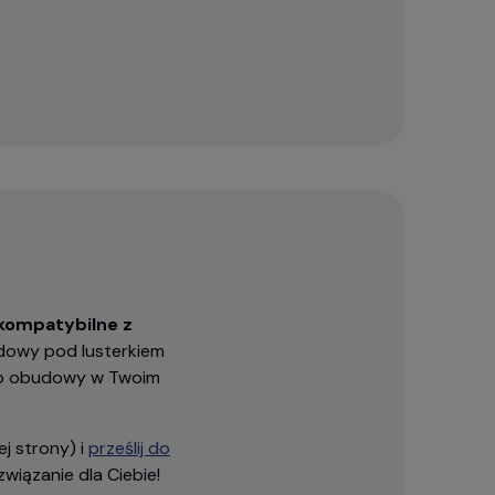
 kompatybilne z
dowy pod lusterkiem
do obudowy w Twoim
j strony) i
prześlij do
iązanie dla Ciebie!