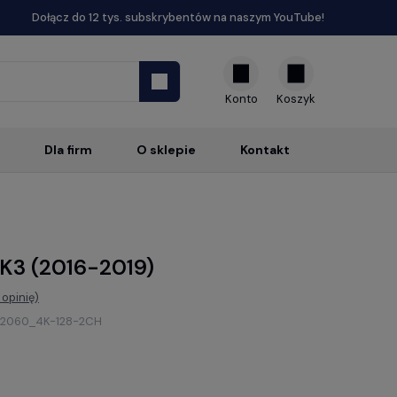
Dołącz do 12 tys. subskrybentów na naszym YouTube!
Konto
Dla firm
O sklepie
Kontakt
MK3 (2016-2019)
opinię)
2060_4K-128-2CH