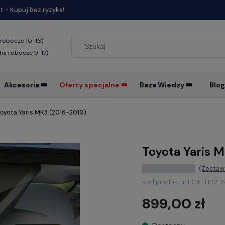
 - Kupuj bez ryzyka!
 robocze 10-16)
dni robocze 9-17)
Akcesoria
Oferty specjalne
Baza Wiedzy
Blog
Toyota Yaris MK3 (2016-2019)
Toyota Yaris 
(Zostaw 
Kod produktu:
FCX_HD2-5
899,00 zł