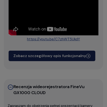
https://youtu.be/C7zhWT5UkdY
Zobacz szczegółowy opis funkcjonalny
Recenzja wideorejestratora FineVu
GX1000 CLOUD
Zapraszam do obejrzenia pełnej prezentacji kamery