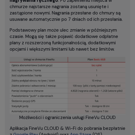
nagrywania ręcznego
. Po zapełnieniu miejsca w
chmurze najstarsze nagrania zostaną usunięte i
zastąpione nowymi. Nagrania przesłane do chmury są
usuwane automatycznie po 7 dniach od ich przesłania.
Podstawowy plan może ulec zmianie w późniejszym
czasie. Mogą się także pojawić dodatkowe odpłatne
plany z rozszerzoną funkcjonalnością, dodatkowymi
opcjami i większymi limitami lub nawet bez limitów.
Możliwości i ograniczenia usługi FineVu CLOUD
Aplikacja FineVu CLOUD & Wi-Fi do pobrania bezpłatnie
z
Google Play
(Android) oraz
App Store
(OS).