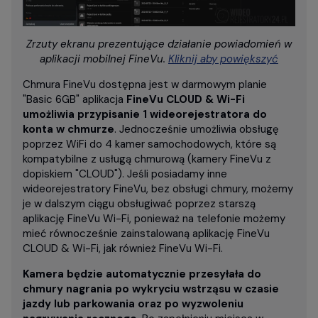
Zrzuty ekranu prezentujące działanie powiadomień w
aplikacji mobilnej FineVu.
Kliknij aby powiększyć
Chmura FineVu dostępna jest w darmowym planie
"Basic 6GB" aplikacja
FineVu CLOUD & Wi-Fi
umożliwia przypisanie 1 wideorejestratora do
konta w chmurze
. Jednocześnie umożliwia obsługę
poprzez WiFi do 4 kamer samochodowych, które są
kompatybilne z usługą chmurową (kamery FineVu z
dopiskiem "CLOUD"). Jeśli posiadamy inne
wideorejestratory FineVu, bez obsługi chmury, możemy
je w dalszym ciągu obsługiwać poprzez starszą
aplikację FineVu Wi-Fi, ponieważ na telefonie możemy
mieć równocześnie zainstalowaną aplikację FineVu
CLOUD & Wi-Fi, jak również FineVu Wi-Fi.
Kamera będzie automatycznie przesyłała do
chmury nagrania po wykryciu wstrząsu w czasie
jazdy lub parkowania oraz po wyzwoleniu