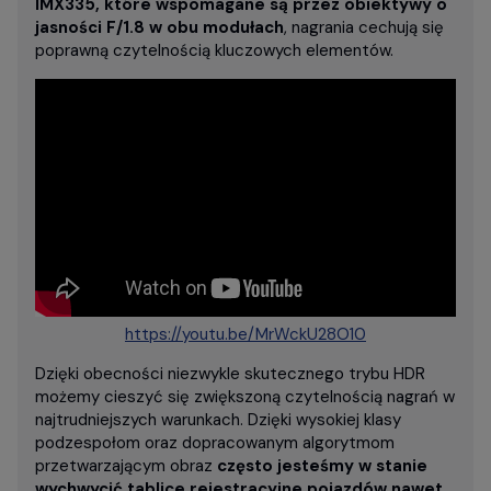
IMX335, które wspomagane są przez obiektywy o
jasności F/1.8 w obu modułach
, nagrania cechują się
poprawną czytelnością kluczowych elementów.
https://youtu.be/MrWckU28O10
Dzięki obecności niezwykle skutecznego trybu HDR
możemy cieszyć się zwiększoną czytelnością nagrań w
najtrudniejszych warunkach. Dzięki wysokiej klasy
podzespołom oraz dopracowanym algorytmom
przetwarzającym obraz
często jesteśmy w stanie
wychwycić tablice rejestracyjne pojazdów nawet