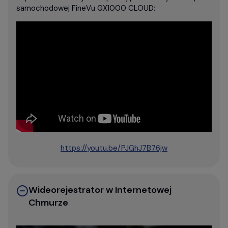
samochodowej FineVu GX1000 CLOUD:
https://youtu.be/PJGhJ7B76jw
Wideorejestrator w Internetowej
Chmurze