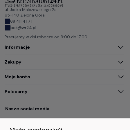
ul. Jacka Malczewskiego 2a
65-140 Zielona Góra
68 411 41 71
bok@wr24.pl
Pracujemy w dni robocze od
9:00 do 17:00
Informacje
Zakupy
Moje konto
Polecamy
Nasze social media