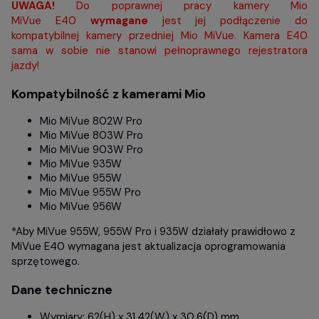
UWAGA!
Do poprawnej pracy kamery Mio
MiVue E40
wymagane
jest jej podłączenie do
kompatybilnej kamery przedniej Mio MiVue. Kamera E40
sama w sobie nie stanowi pełnoprawnego rejestratora
jazdy!
Kompatybilność z kamerami Mio
Mio MiVue 802W Pro
Mio MiVue 803W Pro
Mio MiVue 903W Pro
Mio MiVue 935W
Mio MiVue 955W
Mio MiVue 955W Pro
Mio MiVue 956W
*Aby MiVue 955W, 955W Pro i 935W działały prawidłowo z
MiVue E40 wymagana jest aktualizacja oprogramowania
sprzętowego.
Dane techniczne
Wymiary: 62(H) x 31.42(W) x 30,6(D) mm