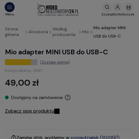
Mio adapter MINI
Strona
Według
Akcesoria
Mio
główna
producenta
USB do USB-C
Mio adapter MINI USB do USB-C
(Zostaw opinię)
Kod produktu:
2397
49,00 zł
Dostępny na zamówienie
Zobacz opis produktu
Zamów dziś, wyślemy w
poniedziałek (10.08)