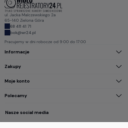
ul. Jacka Malczewskiego 2a
65-140 Zielona Góra
68 411 41 71
bok@wr24.pl
Pracujemy w dni robocze od
9:00 do 17:00
Informacje
Zakupy
Moje konto
Polecamy
Nasze social media