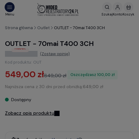
Strona główna
Outlet
OUTLET - 70mai T400 3CH
OUTLET - 70mai T400 3CH
Rabat
(Zostaw opinię)
Kod produktu:
OUT
549,00 zł
Oszczędzasz
100,00 zł
649,00 zł
Najniższa cena z 30 dni przed obniżką:
649,00 zł
Dostępny
Zobacz opis produktu