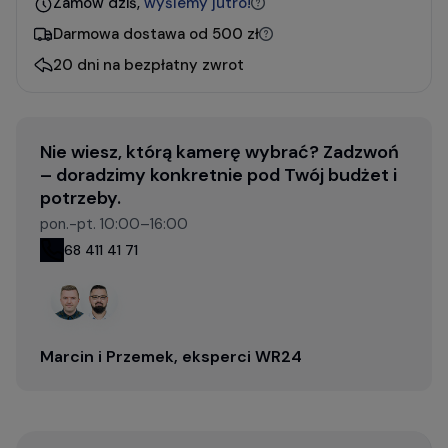
Zamów dziś,
wyślemy jutro!
Darmowa dostawa od 500 zł
20 dni na bezpłatny zwrot
Nie wiesz, którą kamerę wybrać? Zadzwoń
– doradzimy konkretnie pod Twój budżet i
potrzeby.
pon.-pt. 10:00–16:00
68 411 41 71
Marcin i Przemek, eksperci WR24