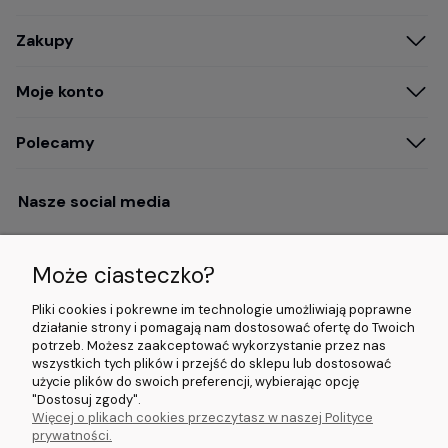
Zakupy
Moje konto
Polecamy
Nasze social media
Może ciasteczko?
Opinie i wyróżnienia
Pliki cookies i pokrewne im technologie umożliwiają poprawne
działanie strony i pomagają nam dostosować ofertę do Twoich
potrzeb. Możesz zaakceptować wykorzystanie przez nas
4.9/5.0 (120+
5.0/5.0 (5000+
5.0/5.0 (5000+
wszystkich tych plików i przejść do sklepu lub dostosować
opinii)
opinii)
opinii)
użycie plików do swoich preferencji, wybierając opcję
"Dostosuj zgody".
Więcej o plikach cookies przeczytasz w naszej Polityce
© 2026 www.wideorejestratory24.pl. Wszelkie prawa zastrzeżone.
prywatności.
Sklep własności firmy ZOYA LAB Arkadiusz Dawid Lorenz