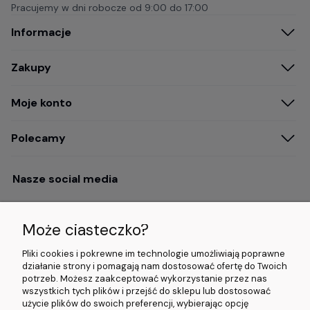
Pracujemy w dni robocze od
9:00 do 17:00
Informacje
Zakupy
Moje konto
Polecamy
Nasze social media
Może ciasteczko?
Opinie i wyróżnienia
Pliki cookies i pokrewne im technologie umożliwiają poprawne
działanie strony i pomagają nam dostosować ofertę do Twoich
potrzeb. Możesz zaakceptować wykorzystanie przez nas
4.9/5.0 (120+
5.0/5.0 (5000+
5.0/5.0 (5000+
wszystkich tych plików i przejść do sklepu lub dostosować
opinii)
opinii)
opinii)
użycie plików do swoich preferencji, wybierając opcję