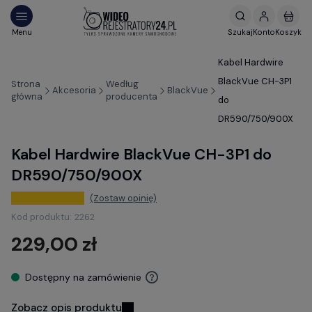
Kabel Hardwire
BlackVue CH-3P1
Strona
Według
Akcesoria
BlackVue
główna
producenta
do
DR590/750/900X
Kabel Hardwire BlackVue CH-3P1 do
DR590/750/900X
(Zostaw opinię)
Kod produktu:
2262
229,00 zł
Dostępny na zamówienie
Zobacz opis produktu