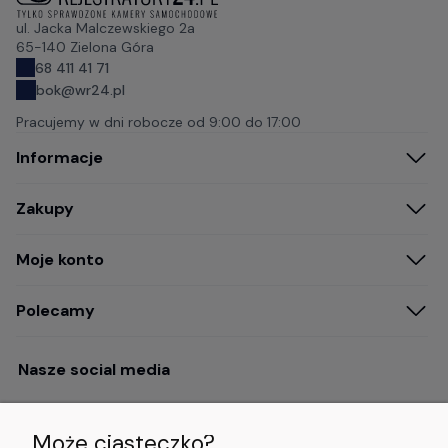
ul. Jacka Malczewskiego 2a
65-140 Zielona Góra
68 411 41 71
bok@wr24.pl
Pracujemy w dni robocze od
9:00 do 17:00
Informacje
Zakupy
Moje konto
Polecamy
Nasze social media
Może ciasteczko?