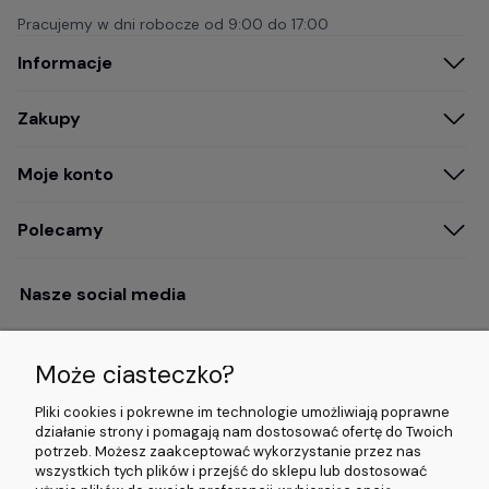
Pracujemy w dni robocze od
9:00 do 17:00
Informacje
Zakupy
Moje konto
Polecamy
Nasze social media
Może ciasteczko?
Opinie i wyróżnienia
Pliki cookies i pokrewne im technologie umożliwiają poprawne
działanie strony i pomagają nam dostosować ofertę do Twoich
potrzeb. Możesz zaakceptować wykorzystanie przez nas
4.9/5.0 (120+
5.0/5.0 (5000+
5.0/5.0 (5000+
wszystkich tych plików i przejść do sklepu lub dostosować
opinii)
opinii)
opinii)