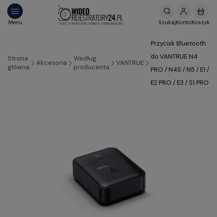
Przycisk Bluetooth
do VANTRUE N4
Strona
Według
Akcesoria
VANTRUE
główna
producenta
PRO / N4S / N5 / E1 /
E2 PRO / E3 / S1 PRO