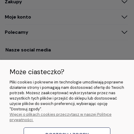
Zakupy
Moje konto
Polecamy
Nasze social media
Może ciasteczko?
Opinie i wyróżnienia
Pliki cookies i pokrewne im technologie umożliwiają poprawne
działanie strony i pomagają nam dostosować ofertę do Twoich
potrzeb. Możesz zaakceptować wykorzystanie przez nas
4.9/5.0 (120+
5.0/5.0 (5000+
5.0/5.0 (5000+
wszystkich tych plików i przejść do sklepu lub dostosować
opinii)
opinii)
opinii)
użycie plików do swoich preferencji, wybierając opcję
"Dostosuj zgody".
Więcej o plikach cookies przeczytasz w naszej Polityce
© 2026 www.wideorejestratory24.pl. Wszelkie prawa zastrzeżone.
prywatności.
Sklep własności firmy ZOYA LAB Arkadiusz Dawid Lorenz
ul. Jacka Malczewskiego 2A, 65-140 Zielona Góra NIP: 9730587206 REGON:
970774986