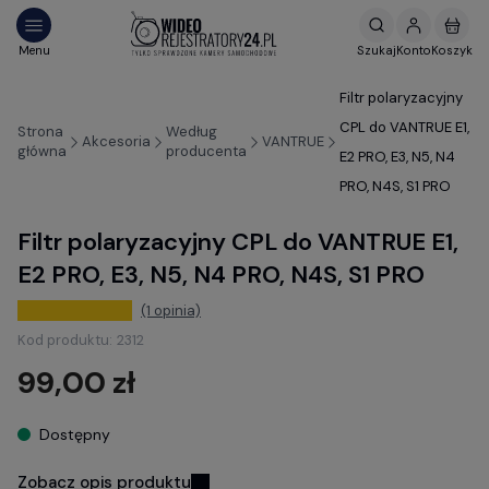
Filtr polaryzacyjny
CPL do VANTRUE E1,
Strona
Według
Akcesoria
VANTRUE
główna
producenta
E2 PRO, E3, N5, N4
PRO, N4S, S1 PRO
Filtr polaryzacyjny CPL do VANTRUE E1,
E2 PRO, E3, N5, N4 PRO, N4S, S1 PRO
(1 opinia)
Kod produktu:
2312
99,00 zł
Dostępny
Zobacz opis produktu