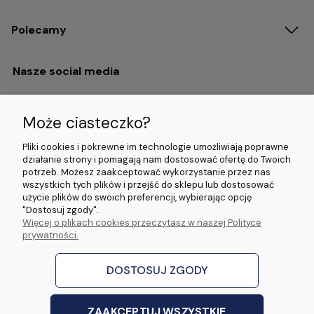
Polecamy
Nasze social media
Może ciasteczko?
Opinie i wyróżnienia
Pliki cookies i pokrewne im technologie umożliwiają poprawne
działanie strony i pomagają nam dostosować ofertę do Twoich
potrzeb. Możesz zaakceptować wykorzystanie przez nas
4.9/5.0 (120+
5.0/5.0 (5000+
5.0/5.0 (5000+
wszystkich tych plików i przejść do sklepu lub dostosować
opinii)
opinii)
opinii)
użycie plików do swoich preferencji, wybierając opcję
"Dostosuj zgody".
Więcej o plikach cookies przeczytasz w naszej Polityce
© 2026 www.wideorejestratory24.pl. Wszelkie prawa zastrzeżone.
prywatności.
Sklep własności firmy ZOYA LAB Arkadiusz Dawid Lorenz
ul. Jacka Malczewskiego 2A, 65-140 Zielona Góra NIP: 9730587206 REGON:
970774986
DOSTOSUJ ZGODY
stworzone przez
Digispot
|
Sklep internetowy Shoper Premium
ZAAKCEPTUJ WSZYSTKIE