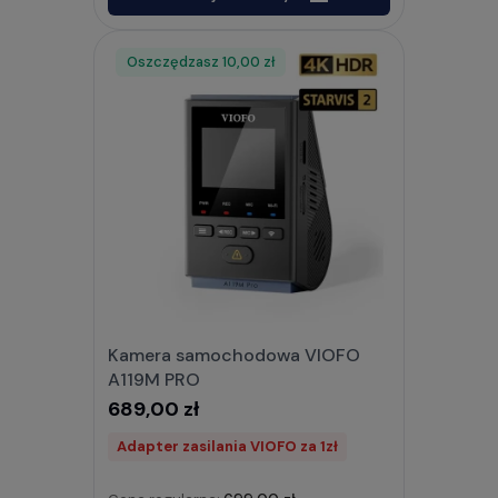
Oszczędzasz
Rabat
10,00 zł
Kamera samochodowa VIOFO
A119M PRO
689,00 zł
Adapter zasilania VIOFO za 1zł