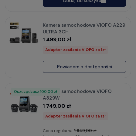
Dodaj do koszyka
Kamera samochodowa VIOFO A229
ULTRA 3CH
1 499,00 zł
Adapter zasilania VIOFO za 1zł
Powiadom o dostępności
Kamera samochodowa VIOFO
Oszczędzasz
Rabat
100,00 zł
A329W
1 749,00 zł
Adapter zasilania VIOFO za 1zł
1 849,00 zł
Cena regularna: