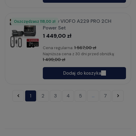
Zestaw VIOFO A229 PRO 2CH
Oszczędzasz
Rabat
118,00 zł
Power Set
1 449,00 zł
1 567,00 zł
Cena regularna:
Najniższa cena z 30 dni przed obniżką:
1 499,00 zł
Dodaj do koszyka
«
1
2
3
4
5
7
»
...