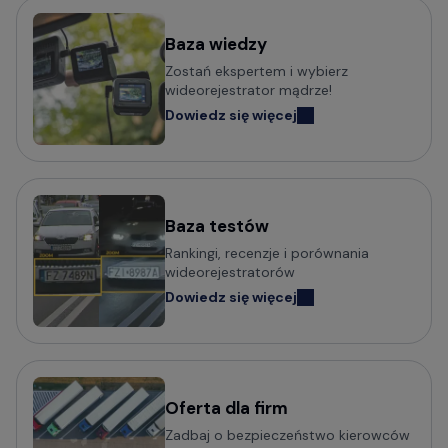
Kamery bez wyświetlacza
Mini kamery do samochodu - małe i dyskretne
Baza wiedzy
Zostań ekspertem i wybierz
Kamery samochodowe z obsługą komend głosowych
wideorejestrator mądrze!
Wideorejestratory klasy Premium
Dowiedz się więcej
Kamery samochodowe odczytujące tablice w nocy (z
trybem Super HDR)
Baza testów
Popularni producenci kamer
Rankingi, recenzje i porównania
samochodowych
wideorejestratorów
Dowiedz się więcej
Wideorejestratory VIOFO
Wideorejestratory 70mai
Wideorejestratory Mio MiVue
Wideorejestratory VANTRUE
Wideorejestratory FITCAMX
Oferta dla firm
Zadbaj o bezpieczeństwo kierowców
Wideorejestratory BlackVue