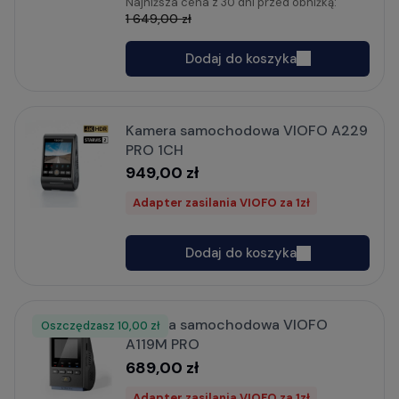
Najniższa cena z 30 dni przed obniżką:
1 649,00 zł
Dodaj do koszyka
Kamera samochodowa VIOFO A229
PRO 1CH
949,00 zł
Adapter zasilania VIOFO za 1zł
Dodaj do koszyka
Kamera samochodowa VIOFO
Oszczędzasz
Rabat
10,00 zł
A119M PRO
689,00 zł
Adapter zasilania VIOFO za 1zł