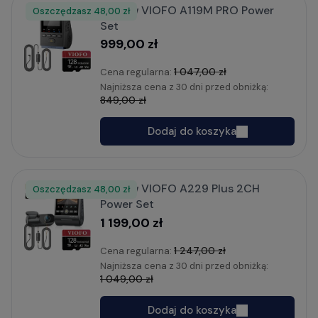
Zestaw VIOFO A119M PRO Power
Oszczędzasz
Rabat
48,00 zł
Set
999,00 zł
1 047,00 zł
Cena regularna:
Najniższa cena z 30 dni przed obniżką:
849,00 zł
Dodaj do koszyka
Zestaw VIOFO A229 Plus 2CH
Oszczędzasz
Rabat
48,00 zł
Power Set
1 199,00 zł
1 247,00 zł
Cena regularna:
Najniższa cena z 30 dni przed obniżką:
1 049,00 zł
Dodaj do koszyka