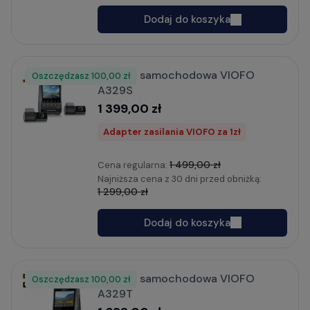
Dodaj do koszyka
Kamera samochodowa VIOFO
Oszczędzasz
Rabat
100,00 zł
A329S
1 399,00 zł
Adapter zasilania VIOFO za 1zł
1 499,00 zł
Cena regularna:
Najniższa cena z 30 dni przed obniżką:
1 299,00 zł
Dodaj do koszyka
Kamera samochodowa VIOFO
Oszczędzasz
Rabat
100,00 zł
A329T