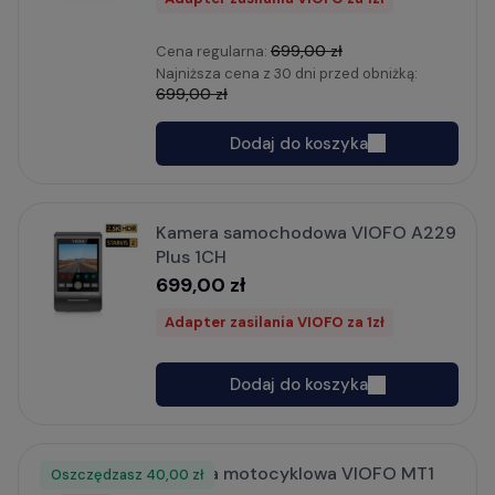
699,00 zł
Cena regularna:
Najniższa cena z 30 dni przed obniżką:
699,00 zł
Dodaj do koszyka
Kamera samochodowa VIOFO A229
Plus 1CH
699,00 zł
Adapter zasilania VIOFO za 1zł
Dodaj do koszyka
Kamera motocyklowa VIOFO MT1
Oszczędzasz
Rabat
40,00 zł