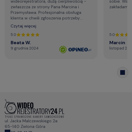
wideorejestratora, dużą cierpliwością -
sobie. Wsp
zwłaszcza ze strony Pana Marcina i
zakładam że
Przemysława. Profesjonalna obsługa
klienta w chwili zgłoszenia potrzeby
wsparcia technicznego. Generalnie,
Czytaj więcej
profesjonalizm. Serdecznie i najmocniej
dziękuję za życzliwą pomoc telefoniczną,
5.0
5.0
szybki kontakt mailowy."
Beata W.
Marcin
9 grudnia 2024
listopad 20
ul. Jacka Malczewskiego 2a
65-140 Zielona Góra