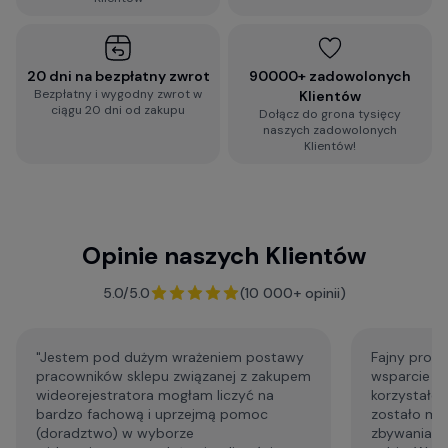
2-minutowa ankieta rekomendacji
wideorejestratora
20 dni na bezpłatny zwrot
90000+ zadowolonych
Bezpłatny i wygodny zwrot w
Klientów
ciągu 20 dni od zakupu
Dołącz do grona tysięcy
Zobacz więcej porad dotyczących
naszych zadowolonych
wideorejestratorów, a także zestaw najczęściej
Klientów!
zadawanych pytań i odpowiedzi:
Baza Wiedzy o kamerach samochodowych
Opinie naszych Klientów
F.A.Q. - najczęściej zadawane pytania
5.0/5.0
(10 000+ opinii)
"Jestem pod dużym wrażeniem postawy
Fajny profe
pracowników sklepu związanej z zakupem
wsparcie p
wideorejestratora mogłam liczyć na
korzystałem
bardzo fachową i uprzejmą pomoc
zostało mi
(doradztwo) w wyborze
zbywania m