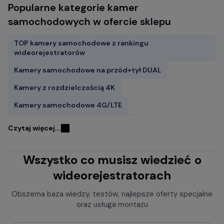
Popularne kategorie kamer
samochodowych w ofercie sklepu
TOP kamery samochodowe z rankingu
wideorejestratorów
Kamery samochodowe na przód+tył DUAL
Kamery z rozdzielczością 4K
Kamery samochodowe 4G/LTE
Kamery samochodowe FITCAMX
Czytaj więcej...
Kamery do samochodu z GPS
Wszystko co musisz wiedzieć o
Wideorejestratory w lusterku wstecznym
wideorejestratorach
Rejestratory jazdy z kamerą cofania
Kamery samochodowe z trybem parkingowym
Obszerna baza wiedzy, testów, najlepsze oferty specjalne
oraz usługa montażu
Rejestratory trasy z czujnikiem ruchu