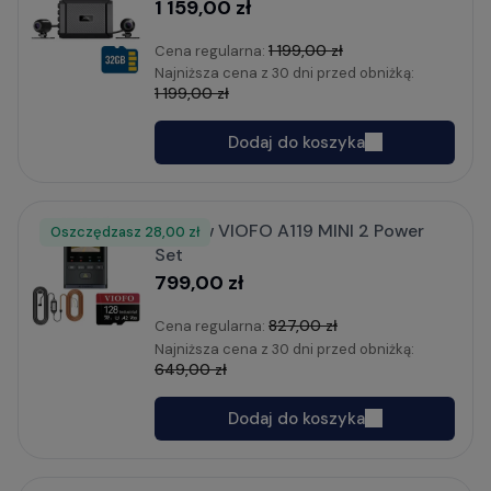
1 159,00 zł
1 199,00 zł
Cena regularna:
Najniższa cena z 30 dni przed obniżką:
1 199,00 zł
Dodaj do koszyka
Zestaw VIOFO A119 MINI 2 Power
Oszczędzasz
Rabat
28,00 zł
Set
799,00 zł
827,00 zł
Cena regularna:
Najniższa cena z 30 dni przed obniżką:
649,00 zł
Dodaj do koszyka