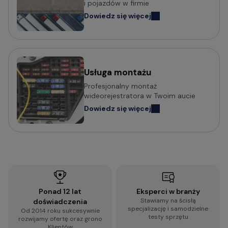
i pojazdów w firmie
Wideorejestratory FineVu
Dowiedz się więcej
Wideorejestratory MBG Line
Wideorejestratory Navitel
Usługa montażu
Potrzebujesz porady w wyborze
Profesjonalny montaż
wideorejestratora?
wideorejestratora w Twoim aucie
Dowiedz się więcej
Sprawdź praktyczny poradnik o tym na co zwrócić
uwagę i jak wybrać wideorejestrator do
samochodu:
Jak wybrać kamerę do samochodu? Na co
zwrócić uwagę?
Ponad 12 lat
Eksperci w branży
Stawiamy na ścisłą
doświadczenia
Wypełnij błyskawiczną ankietę i otrzymaj
specjalizację i samodzielne
Od 2014 roku sukcesywnie
spersonalizowaną rekomendację dopasowaną do
testy sprzętu
rozwijamy ofertę oraz grono
Twoich wymagań:
Klientów