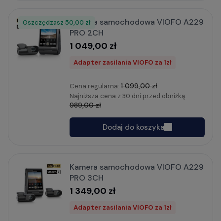
Kamera samochodowa VIOFO A229
Oszczędzasz
Rabat
50,00 zł
PRO 2CH
1 049,00 zł
Adapter zasilania VIOFO za 1zł
1 099,00 zł
Cena regularna:
Najniższa cena z 30 dni przed obniżką:
989,00 zł
Dodaj do koszyka
Kamera samochodowa VIOFO A229
PRO 3CH
1 349,00 zł
Adapter zasilania VIOFO za 1zł