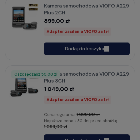
Kamera samochodowa VIOFO A229
Plus 2CH
899,00 zł
Adapter zasilania VIOFO za 1zł
Dodaj do koszyka
Kamera samochodowa VIOFO A229
Oszczędzasz
Rabat
50,00 zł
Plus 3CH
1 049,00 zł
Adapter zasilania VIOFO za 1zł
1 099,00 zł
Cena regularna:
Najniższa cena z 30 dni przed obniżką:
1 099,00 zł