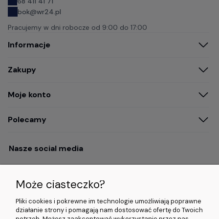
68 411 41 71
bok@wr24.pl
Pracujemy w dni robocze od
9:00 do 17:00
Informacje
Zakupy
Moje konto
Polecamy
Nasze social media
Może ciasteczko?
Opinie i wyróżnienia
Pliki cookies i pokrewne im technologie umożliwiają poprawne
działanie strony i pomagają nam dostosować ofertę do Twoich
potrzeb. Możesz zaakceptować wykorzystanie przez nas