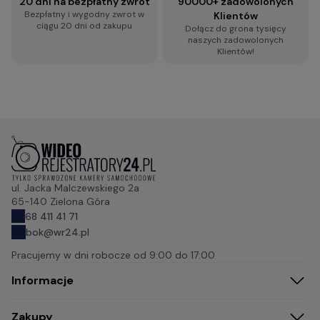
20 dni na bezpłatny zwrot
90000+ zadowolonych
Bezpłatny i wygodny zwrot w
Klientów
ciągu 20 dni od zakupu
Dołącz do grona tysięcy
naszych zadowolonych
Klientów!
ul. Jacka Malczewskiego 2a
65-140 Zielona Góra
68 411 41 71
bok@wr24.pl
Pracujemy w dni robocze od
9:00 do 17:00
Informacje
Zakupy