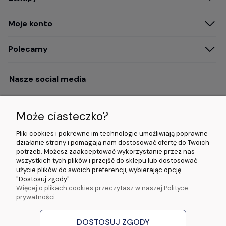
Moje konto
Polecamy
Nasze social media
Może ciasteczko?
Opinie i wyróżnienia
Pliki cookies i pokrewne im technologie umożliwiają poprawne
działanie strony i pomagają nam dostosować ofertę do Twoich
potrzeb. Możesz zaakceptować wykorzystanie przez nas
4.9/5.0 (120+
5.0/5.0 (5000+
5.0/5.0 (5000+
wszystkich tych plików i przejść do sklepu lub dostosować
opinii)
opinii)
opinii)
użycie plików do swoich preferencji, wybierając opcję
"Dostosuj zgody".
Więcej o plikach cookies przeczytasz w naszej Polityce
© 2026 www.wideorejestratory24.pl. Wszelkie prawa zastrzeżone.
prywatności.
Sklep własności firmy ZOYA LAB Arkadiusz Dawid Lorenz
ul. Jacka Malczewskiego 2A, 65-140 Zielona Góra NIP: 9730587206 REGON:
970774986
DOSTOSUJ ZGODY
stworzone przez
Digispot
|
Sklep internetowy Shoper Premium