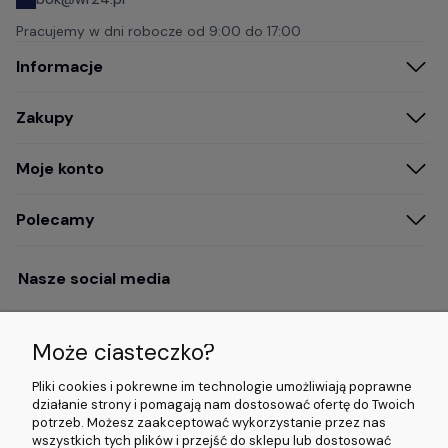
Pracujemy w dni robocze od
9:00 do 17:00
Informacje
Zakupy
Moje konto
Polecamy
Nasze social media
Może ciasteczko?
Opinie i wyróżnienia
Pliki cookies i pokrewne im technologie umożliwiają poprawne
działanie strony i pomagają nam dostosować ofertę do Twoich
potrzeb. Możesz zaakceptować wykorzystanie przez nas
4.9/5.0 (120+
5.0/5.0 (5000+
5.0/5.0 (5000+
wszystkich tych plików i przejść do sklepu lub dostosować
opinii)
opinii)
opinii)