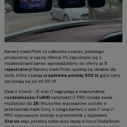
Kamery marki Prido to całkowita nowość, polskiego
producenta, w naszej ofercie. Po zapoznaniu się z
możliwościami kamer, wprowadziliśmy do oferty aż
3
rejestratory
! Kamery marki Prido, spełnią się idealnie dla
osób, które szukają
urządzenia poniżej 500 zł
, gdyż ceny
zaczynają się już od 319 zł!
Dwie z trzech - i5 oraz i7 nagrywają w maksymalnej
rozdzielczości FullHD
natomiast i7 PRO rozwija swoje
możliwości do
2K
! Wszystkie wyposażone zostały w
przetworniki marki Sony, z czego kamery z serii i7 oraz i7
PRO wyposażone zostały w przetwornik z dopiskiem
Starvis
więc poradzą sobie dużo lepiej w nocy! Dodatkowo