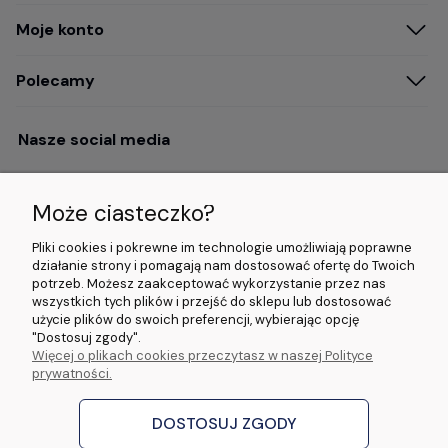
Moje konto
Polecamy
Nasze social media
Może ciasteczko?
Opinie i wyróżnienia
Pliki cookies i pokrewne im technologie umożliwiają poprawne
działanie strony i pomagają nam dostosować ofertę do Twoich
potrzeb. Możesz zaakceptować wykorzystanie przez nas
4.9/5.0 (120+
5.0/5.0 (5000+
5.0/5.0 (5000+
wszystkich tych plików i przejść do sklepu lub dostosować
opinii)
opinii)
opinii)
użycie plików do swoich preferencji, wybierając opcję
"Dostosuj zgody".
Więcej o plikach cookies przeczytasz w naszej Polityce
© 2026 www.wideorejestratory24.pl. Wszelkie prawa zastrzeżone.
prywatności.
Sklep własności firmy ZOYA LAB Arkadiusz Dawid Lorenz
ul. Jacka Malczewskiego 2A, 65-140 Zielona Góra NIP: 9730587206 REGON:
970774986
DOSTOSUJ ZGODY
stworzone przez
Digispot
|
Sklep internetowy Shoper Premium