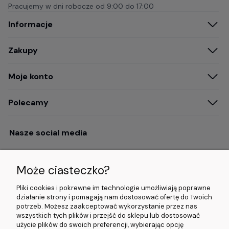
Pracujemy w dni robocze od
9:00 do 17:00
Informacje
Zakupy
Moje konto
Polecamy
Nasze social media
Może ciasteczko?
Opinie i wyróżnienia
Pliki cookies i pokrewne im technologie umożliwiają poprawne
działanie strony i pomagają nam dostosować ofertę do Twoich
potrzeb. Możesz zaakceptować wykorzystanie przez nas
4.9/5.0 (120+
5.0/5.0 (5000+
5.0/5.0 (5000+
wszystkich tych plików i przejść do sklepu lub dostosować
opinii)
opinii)
opinii)
użycie plików do swoich preferencji, wybierając opcję