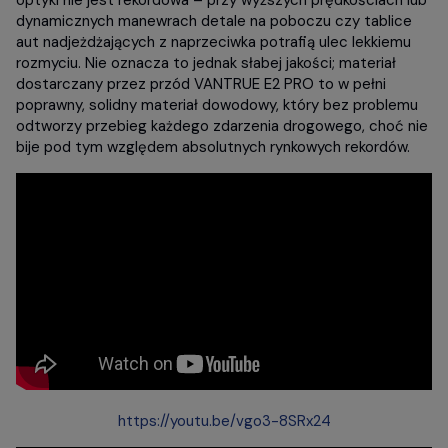
optyki nie jest rekordowa – przy wyższych prędkościach lub
dynamicznych manewrach detale na poboczu czy tablice
aut nadjeżdżających z naprzeciwka potrafią ulec lekkiemu
rozmyciu. Nie oznacza to jednak słabej jakości; materiał
dostarczany przez przód VANTRUE E2 PRO to w pełni
poprawny, solidny materiał dowodowy, który bez problemu
odtworzy przebieg każdego zdarzenia drogowego, choć nie
bije pod tym względem absolutnych rynkowych rekordów.
https://youtu.be/vgo3-8SRx24