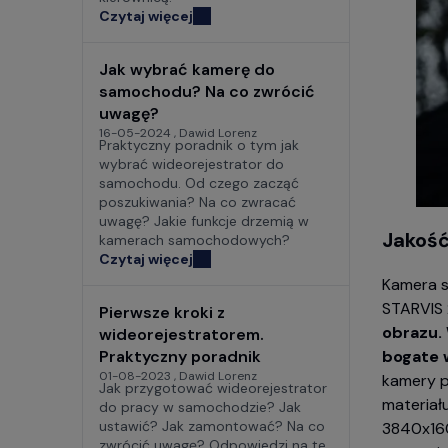
Czytaj więcej
Jak wybrać kamerę do
samochodu? Na co zwrócić
uwagę?
16-05-2024 , Dawid Lorenz
Praktyczny poradnik o tym jak
wybrać wideorejestrator do
samochodu. Od czego zacząć
poszukiwania? Na co zwracać
uwagę? Jakie funkcje drzemią w
Jakość
kamerach samochodowych?
Czytaj więcej
Kamera s
STARVIS 
Pierwsze kroki z
obrazu. 
wideorejestratorem.
Praktyczny poradnik
bogate w
01-08-2023 , Dawid Lorenz
kamery p
Jak przygotować wideorejestrator
materiał
do pracy w samochodzie? Jak
ustawić? Jak zamontować? Na co
3840x160
zwrócić uwagę? Odpowiedzi na te