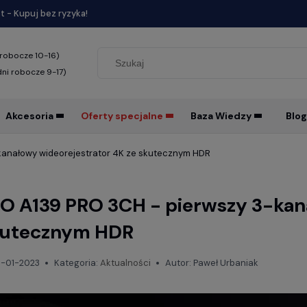
 - Kupuj bez ryzyka!
 robocze 10-16)
dni robocze 9-17)
Akcesoria
Oferty specjalne
Baza Wiedzy
Blog
kanałowy wideorejestrator 4K ze skutecznym HDR
O A139 PRO 3CH - pierwszy 3-kan
kutecznym HDR
6-01-2023
Kategoria:
Aktualności
Autor:
Paweł Urbaniak