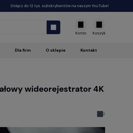
Dołącz do 12 tys. subskrybentów na naszym YouTube!
Konto
Dla firm
O sklepie
Kontakt
ałowy wideorejestrator 4K
2