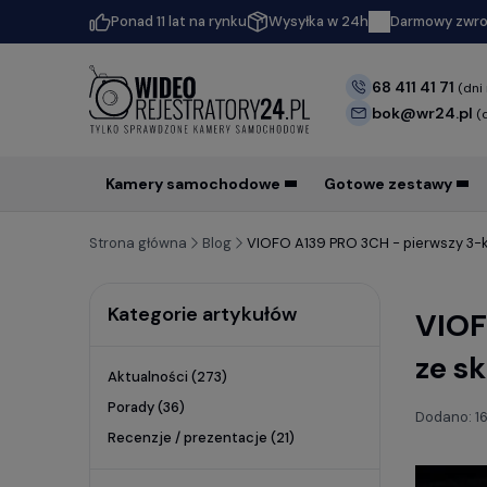
Ponad 11 lat na rynku
Wysyłka w 24h
Darmowy zwrot
68 411 41 71
(dni
bok@wr24.pl
(
Kamery samochodowe
Gotowe zestawy
Strona główna
Blog
VIOFO A139 PRO 3CH - pierwszy 3-
Kategorie artykułów
VIOF
ze s
Aktualności
(273)
Porady
(36)
Dodano:
1
Recenzje / prezentacje
(21)