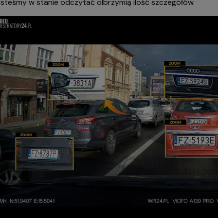
esteśmy w stanie odczytać olbrzymią ilość szczegółów.