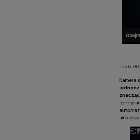
Tryb HD
Kamera 
jednocz
znacząc
oprogram
automaty
aktualiz