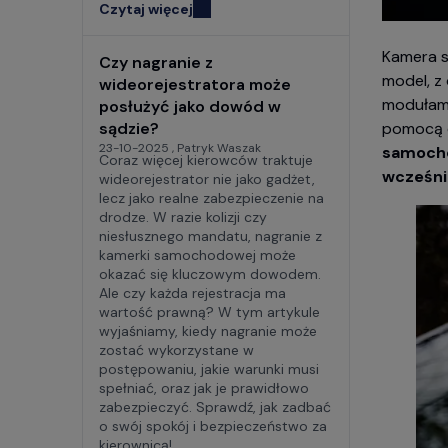
Czytaj więcej
Kamera 
Czy nagranie z
model, z
wideorejestratora może
modułami
posłużyć jako dowód w
pomocą 
sądzie?
23-10-2025 , Patryk Waszak
samocho
Coraz więcej kierowców traktuje
wcześni
wideorejestrator nie jako gadżet,
lecz jako realne zabezpieczenie na
drodze. W razie kolizji czy
niesłusznego mandatu, nagranie z
kamerki samochodowej może
okazać się kluczowym dowodem.
Ale czy każda rejestracja ma
wartość prawną? W tym artykule
wyjaśniamy, kiedy nagranie może
zostać wykorzystane w
postępowaniu, jakie warunki musi
spełniać, oraz jak je prawidłowo
zabezpieczyć. Sprawdź, jak zadbać
o swój spokój i bezpieczeństwo za
kierownicą!