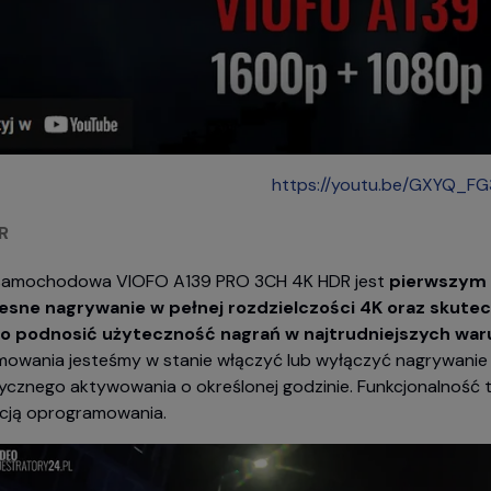
https://youtu.be/GXYQ_F
R
samochodowa VIOFO A139 PRO 3CH 4K HDR jest
pierwszym 
esne nagrywanie w pełnej rozdzielczości 4K oraz skutecz
o podnosić użyteczność nagrań w najtrudniejszych wa
owania jesteśmy w stanie włączyć lub wyłączyć nagrywanie 
cznego aktywowania o określonej godzinie. Funkcjonalność
acją oprogramowania.