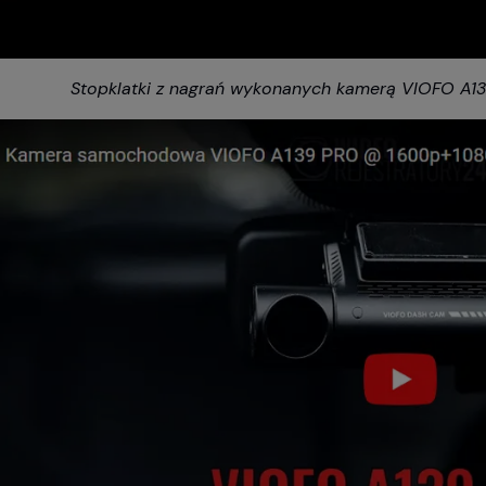
Stopklatki z nagrań wykonanych kamerą VIOFO A139