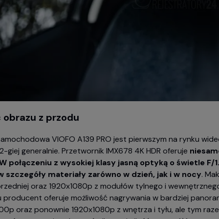
 obrazu z przodu
amochodowa VIOFO A139 PRO jest pierwszym na rynku wide
2-giej generalnie. Przetwornik IMX678 4K HDR oferuje
niesam
W połączeniu z wysokiej klasy jasną optyką o świetle F
 szczegóły materiały zarówno w dzień, jak i w nocy
. Ma
rzedniej oraz 1920x1080p z modułów tylnego i wewnętrznego
u producent oferuje możliwość nagrywania w bardziej panora
0p oraz ponownie 1920x1080p z wnętrza i tyłu, ale tym raz