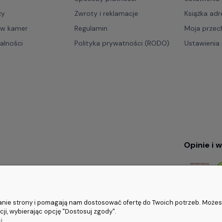
zy
Zwroty i reklamacje
Książka ad
ów kamer
Regulamin
Moja przec
ualności
Polityka prywatności (RODO)
Ustawienia 
Opinie i 
5.
ałanie strony i pomagają nam dostosować ofertę do Twoich potrzeb. Może
ji, wybierając opcję "Dostosuj zgody".
i.