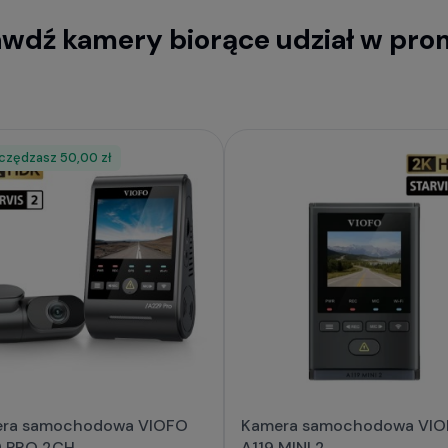
wdź kamery biorące udział w pro
czędzasz
at
50,00 zł
ra samochodowa VIOFO
Kamera samochodowa VI
 PRO 2CH
A119 MINI 2