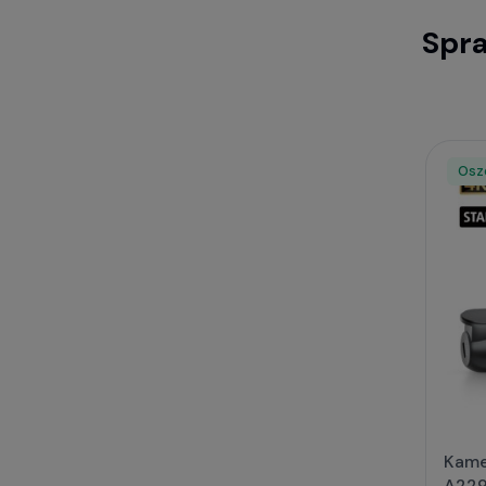
Spra
Osz
Rab
Kame
A229