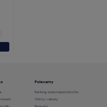
to
Polecamy
a
Ranking wideorejestratorów
amówień
Oferty i rabaty
profilu
Nowości