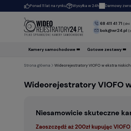
Ponad 11 lat na rynku
Wysyłka w 24h
Darmowy zwrot
68 411 41 71
(dni
bok@wr24.pl
(
Kamery samochodowe
Gotowe zestawy
Strona główna
Wideorejestratory VIOFO w ekstra niskic
Wideorejestratory VIOFO w
Niesamowicie skuteczne ka
Zaoszczędź aż 200zł kupując VIOFO 