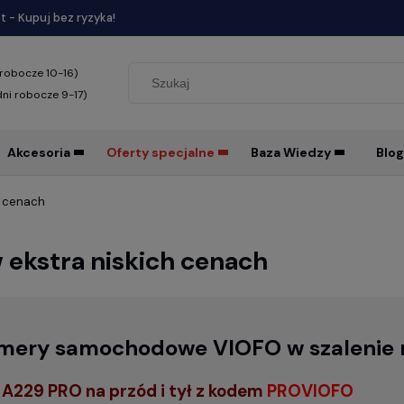
 - Kupuj bez ryzyka!
 robocze 10-16)
dni robocze 9-17)
Akcesoria
Oferty specjalne
Baza Wiedzy
Blog
h cenach
 ekstra niskich cenach
mery samochodowe VIOFO w szalenie 
A229 PRO na przód i tył z kodem
PROVIOFO