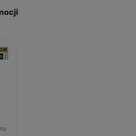
mocji
OFO