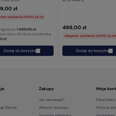
9,00 zł
ter zasilania VIOFO za 1zł
499,00 zł
1 099,00 zł
regularna:
sza cena z 30 dni przed obniżką:
Adapter zasilania VIOFO za 1zł
0 zł
Dodaj do koszyka
Dodaj do koszyka
je
Zakupy
Moje kon
Jak zamawiać?
Panel klient
gi Klienta
Warunki dostawy
Historia z
Sposoby płatności
Ustawienia 