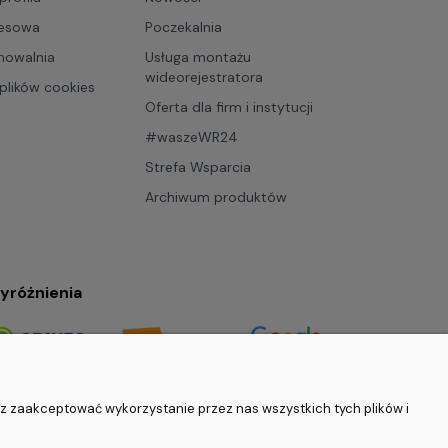
resowa
Poczekalnia
howalnia
Usługa montażu
wideorejestratora
plików cookies
Oferta dla firm i instytucji
#waszeWR24
Strefa Wsparcia
Archiwum produktów
wyróżnienia
4.9/5.0 (120+ opinii)
0/5.0 (5000+ opinii)
5.0/5.0 (5000+ opinii)
sz zaakceptować wykorzystanie przez nas wszystkich tych plików i