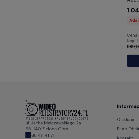
1 04
Adap
Cena 
Najniż
989,0
Informac
O sklepie
ul. Jacka Malczewskiego 2a
Biuro Obsłu
65-140 Zielona Góra
68 411 41 71
Kontakt