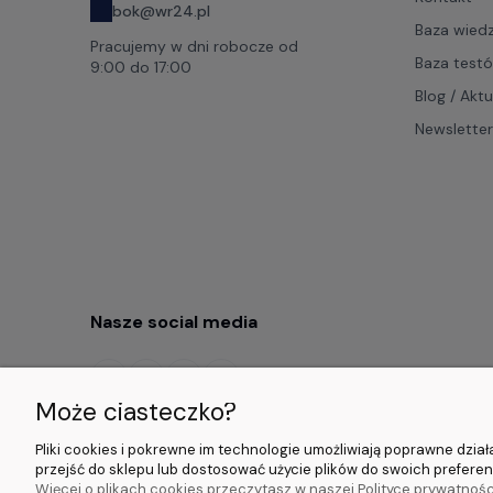
bok@wr24.pl
Baza wied
Pracujemy w dni robocze od
Baza test
9:00 do 17:00
Blog / Akt
Newsletter
Nasze social media
Może ciasteczko?
Pliki cookies i pokrewne im technologie umożliwiają poprawne dzi
przejść do sklepu lub dostosować użycie plików do swoich preferenc
Więcej o plikach cookies przeczytasz w naszej Polityce prywatnośc