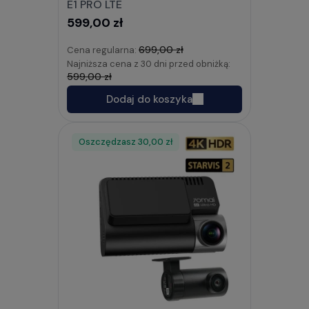
E1 PRO LTE
599,00 zł
699,00 zł
Cena regularna:
Najniższa cena z 30 dni przed obniżką:
599,00 zł
Dodaj do koszyka
Oszczędzasz
Rabat
30,00 zł