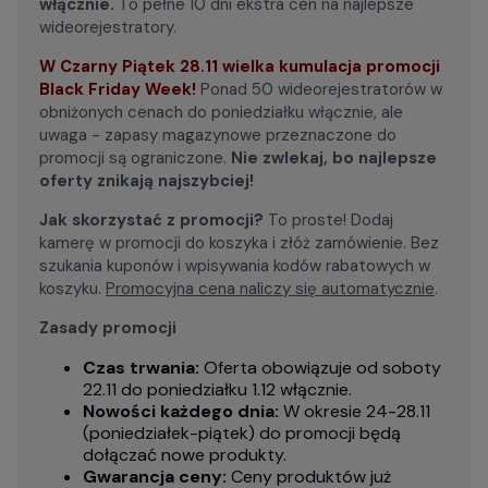
włącznie.
To pełne 10 dni ekstra cen na najlepsze
wideorejestratory.
W Czarny Piątek 28.11 wielka kumulacja promocji
Black Friday Week!
Ponad 50 wideorejestratorów w
obniżonych cenach do poniedziałku włącznie, ale
uwaga - zapasy magazynowe przeznaczone do
promocji są ograniczone.
Nie zwlekaj, bo najlepsze
oferty znikają najszybciej!
Jak skorzystać z promocji?
To proste! Dodaj
kamerę w promocji do koszyka i złóż zamówienie. Bez
szukania kuponów i wpisywania kodów rabatowych w
koszyku.
Promocyjna cena naliczy się automatycznie
.
Zasady promocji
Czas trwania:
Oferta obowiązuje od soboty
22.11 do poniedziałku 1.12 włącznie.
Nowości każdego dnia:
W okresie 24-28.11
(poniedziałek-piątek) do promocji będą
dołączać nowe produkty.
Gwarancja ceny:
Ceny produktów już