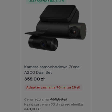
Oszczędzasz
Rabat
100,00 zł
Kamera samochodowa 70mai
A200 Dual Set
359,00 zł
Adapter zasilania 70mai za 29 zł!
459,00 zł
Cena regularna:
Najniższa cena z 30 dni przed obniżką:
349,00 zł