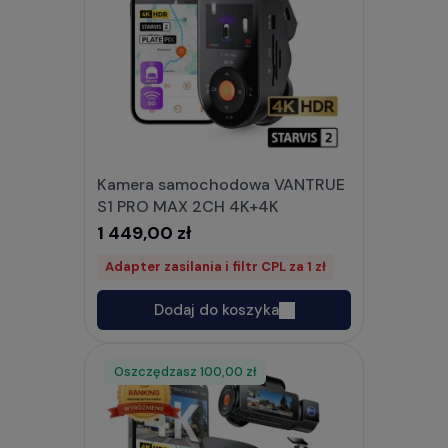
Kamera samochodowa VANTRUE
S1 PRO MAX 2CH 4K+4K
1 449,00 zł
Adapter zasilania i filtr CPL za 1 zł
Dodaj do koszyka
Oszczędzasz
Rabat
100,00 zł