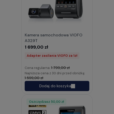
Kamera samochodowa VIOFO
A329T
1 699,00 zł
Adapter zasilania VIOFO za 1zł
1 799,00 zł
Cena regularna:
Najniższa cena z 30 dni przed obniżką:
1 599,00 zł
Dodaj do koszyka
Oszczędzasz
Rabat
50,00 zł