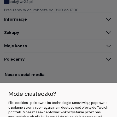
bok@wr24.pl
Pracujemy w dni robocze od
9:00 do 17:00
Informacje
Zakupy
Moje konto
Polecamy
Nasze social media
Może ciasteczko?
Opinie i wyróżnienia
Pliki cookies i pokrewne im technologie umożliwiają poprawne
działanie strony i pomagają nam dostosować ofertę do Twoich
potrzeb. Możesz zaakceptować wykorzystanie przez nas
4.9/5.0 (120+
5.0/5.0 (5000+
5.0/5.0 (5000+
wszystkich tych plików i przejść do sklepu lub dostosować