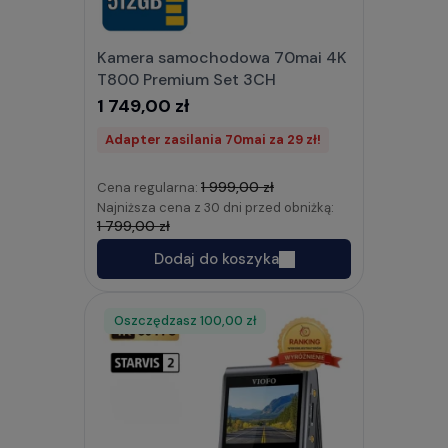
Kamera samochodowa 70mai 4K
T800 Premium Set 3CH
1 749,00 zł
Adapter zasilania 70mai za 29 zł!
1 999,00 zł
Cena regularna:
Najniższa cena z 30 dni przed obniżką:
1 799,00 zł
Dodaj do koszyka
Oszczędzasz
Rabat
100,00 zł