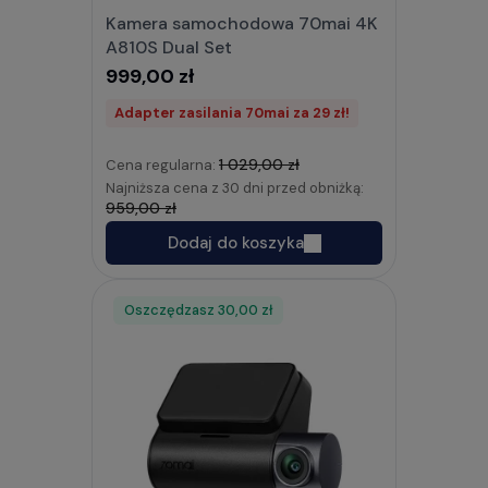
Kamera samochodowa 70mai 4K
A810S Dual Set
999,00 zł
Adapter zasilania 70mai za 29 zł!
1 029,00 zł
Cena regularna:
Najniższa cena z 30 dni przed obniżką:
959,00 zł
Dodaj do koszyka
Oszczędzasz
Rabat
30,00 zł