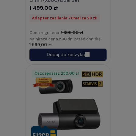
Omni (X800) Dual Set
1 499,00 zł
Adapter zasilania 70mai za 29 zł!
1 699,00 zł
Cena regularna:
Najniższa cena z 30 dni przed obniżką:
1 599,00 zł
Dodaj do koszyka
Oszczędzasz
Rabat
250,00 zł