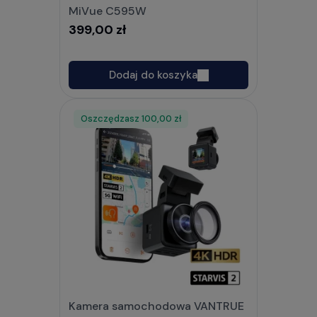
MiVue C595W
399,00 zł
Dodaj do koszyka
Oszczędzasz
Rabat
100,00 zł
Kamera samochodowa VANTRUE