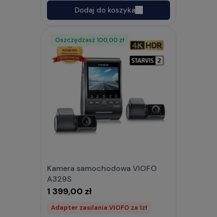
Dodaj do koszyka
Oszczędzasz
Rabat
100,00 zł
Kamera samochodowa VIOFO
A329S
1 399,00 zł
Adapter zasilania VIOFO za 1zł