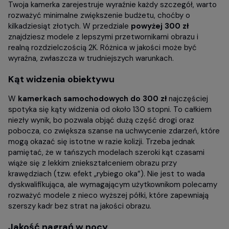
Twoja kamerka zarejestruje wyraźnie każdy szczegół, warto
rozważyć minimalne zwiększenie budżetu, choćby o
kilkadziesiąt złotych. W przedziale
powyżej 300 zł
znajdziesz modele z lepszymi przetwornikami obrazu i
realną rozdzielczością 2K. Różnica w jakości może być
wyraźna, zwłaszcza w trudniejszych warunkach.
Kąt widzenia obiektywu
W
kamerkach samochodowych do 300 zł
najczęściej
spotyka się kąty widzenia od około 130 stopni. To całkiem
niezły wynik, bo pozwala objąć dużą część drogi oraz
pobocza, co zwiększa szanse na uchwycenie zdarzeń, które
mogą okazać się istotne w razie kolizji. Trzeba jednak
pamiętać, że w tańszych modelach szeroki kąt czasami
wiąże się z lekkim zniekształceniem obrazu przy
krawędziach (tzw. efekt „rybiego oka”). Nie jest to wada
dyskwalifikująca, ale wymagającym użytkownikom polecamy
rozważyć modele z nieco wyższej półki, które zapewniają
szerszy kadr bez strat na jakości obrazu.
Jakość nagrań w nocy