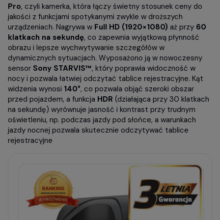
Pro
, czyli kamerka, która łączy świetny stosunek ceny do
jakości z funkcjami spotykanymi zwykle w droższych
urządzeniach. Nagrywa w
Full HD (1920×1080)
aż przy
60
klatkach na sekundę
, co zapewnia wyjątkową płynność
obrazu i lepsze wychwytywanie szczegółów w
dynamicznych sytuacjach. Wyposażono ją w nowoczesny
sensor
Sony STARVIS™
, który poprawia widoczność w
nocy i pozwala łatwiej odczytać tablice rejestracyjne. Kąt
widzenia wynosi
140°
, co pozwala objąć szeroki obszar
przed pojazdem, a funkcja
HDR
(działająca przy 30 klatkach
na sekundę) wyrównuje jasność i kontrast przy trudnym
oświetleniu, np. podczas jazdy pod słońce, a warunkach
jazdy nocnej pozwala skutecznie odczytywać tablice
rejestracyjne