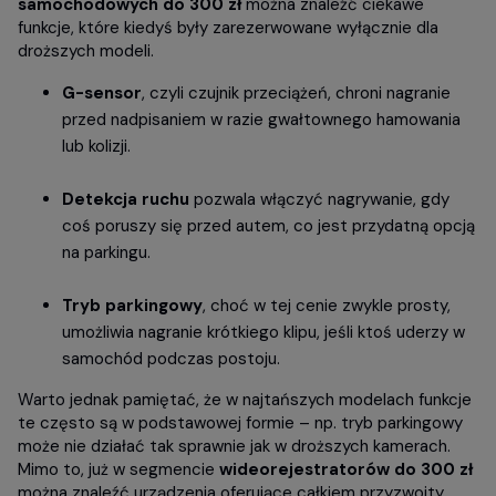
samochodowych do 300 zł
można znaleźć ciekawe
funkcje, które kiedyś były zarezerwowane wyłącznie dla
droższych modeli.
G-sensor
, czyli czujnik przeciążeń, chroni nagranie
przed nadpisaniem w razie gwałtownego hamowania
lub kolizji.
Detekcja ruchu
pozwala włączyć nagrywanie, gdy
coś poruszy się przed autem, co jest przydatną opcją
na parkingu.
Tryb parkingowy
, choć w tej cenie zwykle prosty,
umożliwia nagranie krótkiego klipu, jeśli ktoś uderzy w
samochód podczas postoju.
Warto jednak pamiętać, że w najtańszych modelach funkcje
te często są w podstawowej formie – np. tryb parkingowy
może nie działać tak sprawnie jak w droższych kamerach.
Mimo to, już w segmencie
wideorejestratorów do 300 zł
można znaleźć urządzenia oferujące całkiem przyzwoity