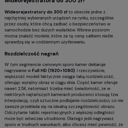
wideorejestratora do 300 zł
?
Wideorejestratory do 300 zł
to obecnie jedne z
najchętniej wybieranych urządzeń na rynku, szczególnie
przez osoby, które chcą zadbać o bezpieczeństwo w
samochodzie bez dużych wydatków. Wbrew pozorom
można znaleźć modele, które za tę cenę całkiem nieźle
sprawdzą się w codziennym użytkowaniu.
Rozdzielczość nagrań
W tym segmencie cenowym sporo kamer deklaruje
nagrywanie w
Full HD (1920×1080)
. I rzeczywiście,
większość modeli faktycznie osiąga taką rozdzielczość,
oferując wyraźny obraz w ciągu dnia. Część kamer oferuje
nawet 2.5K, natomiast trzeba mieć świadomość, że w
niektórych najtańszych kamerach producenci stosują tzw.
interpolację, czyli sztuczne podbijanie rozdzielczości, co nie
zawsze przekłada się na idealną szczegółowość obrazu.
Odczytanie tablic rejestracyjnych z większej odległości
może być wówczas utrudnione. Dlatego jeśli nagrywasz
sporo w trudnych warunkach, albo chcesz mieć pewność, że