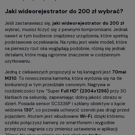
Jaki wideorejestrator do 200 zł
wybrać?
Jeśli zastanawiasz się,
jaki wideorejestrator do 200 zł
wybrać, musisz liczyć się z pewnymi kompromisami. Jednak
nawet w tym budżecie znajdziesz urządzenia, które spełnią
podstawowe oczekiwania. Na rynku jest wiele modeli, które
na pierwszy rzut oka wyglądają podobnie, różnią się jednak
detalami, które mają ogromne znaczenie w codziennym
użytkowaniu.
Jedną z ciekawszych propozycji w tej kategorii jest
70mai
M310
. To nowoczesna kamerka, która wyróżnia się na tle
konkurencji w tym przedziale cenowym. Nagrywa w
rozdzielczości tzw. “Super
Full HD” (
2304x1296
)
przy 30
klatkach na sekundę, zapewniając dobrą jakość obrazu w
dzień. Posiada sensor SC3336P i szklany obiektyw o kącie
widzenia
130°
, co pozwala uchwycić szeroki pas drogi przed
pojazdem. Atutem jest wbudowane
Wi-Fi
, dzięki któremu
szybko połączysz kamerę ze smartfonem i wygodnie
przejrzysz nagrania czy zmienisz ustawienia w aplikacji