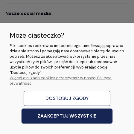
Nasze social media
Może ciasteczko?
Opinie i wyróżnienia
Pliki cookies i pokrewne im technologie umożliwiają poprawne
działanie strony i pomagają nam dostosować ofertę do Twoich
potrzeb. Możesz zaakceptować wykorzystanie przez nas
4.9/5.0 (120+
5.0/5.0 (5000+
5.0/5.0 (5000+
wszystkich tych plików i przejść do sklepu lub dostosować
opinii)
opinii)
opinii)
użycie plików do swoich preferencji, wybierając opcję
"Dostosuj zgody".
Więcej o plikach cookies przeczytasz w naszej Polityce
© 2026 www.wideorejestratory24.pl. Wszelkie prawa zastrzeżone.
prywatności.
Sklep własności firmy ZOYA LAB Arkadiusz Dawid Lorenz
ul. Jacka Malczewskiego 2A, 65-140 Zielona Góra NIP: 9730587206 REGON:
970774986
DOSTOSUJ ZGODY
stworzone przez
Digispot
|
Sklep internetowy Shoper Premium
ZAAKCEPTUJ WSZYSTKIE