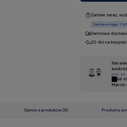
Zamów teraz, wy
Zamów w ciągu:
7 h 
Darmowa dostawa
20 dni na bezpła
Nie wi
konkret
pon.-pt.
68 41
Marcin 
Opinie o produkcie (6)
Produkty po