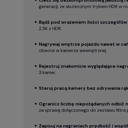
Ciesz się bezkompromisową jakością 
generacji, ze skutecznym trybem HDR w ro
Bądź pod wrażeniem ilości szczegółów 
2.5K z HDR.
Nagrywaj wnętrze pojazdu nawet w ca
obecne w kamerze wewnętrznej.
Rejestruj znakomicie wyglądające nag
3 kamer.
Steruj pracą kamery bez odrywania rąk
Ogranicz liczbę niepożądanych odbić n
za sprawą dołączonego do zestawu filtra 
Zapisuj na nagraniach prędkość i wspó