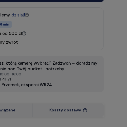
ślemy
dzisiaj!
51 min
 od 500 zł
tny zwrot
esz, którą kamerę wybrać? Zadzwoń – doradzimy
nie pod Twój budżet i potrzeby.
 10:00–16:00
1 41 71
i Przemek, eksperci WR24
wiązane
Koszty dostawy