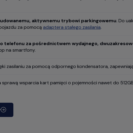
ozbudowanemu, aktywnemu trybowi parkingowemu
. Do u
ej pojazdu za pomocą
adaptera stałego zasilania
.
jego telefonu za pośrednictwem wydajnego, dwuzakreso
App na smartfony.
zięki zasilaniu za pomocą odpornego kondensatora, zapewnia
 sprawą wsparcia kart pamięci o pojemności nawet do 512GB
y