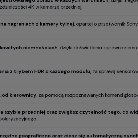
rejestrowanego obrazu w każdych warunkach,
dzięki flag
zdzielczości 4K w kamerze przedniej.
na nagraniach z kamery tylnej
, opartej o przetwornik Son
łkowitych ciemnościach
, dzięki doświetleniu zapewnionemu
rania z trybem HDR z każdego modułu
, za sprawą sensorów
 od kierownicy
, za pomocą rozpoznawanych komend głoso
a szybie przedniej oraz zwiększ czytelność tego, co w
polaryzacyjnego.
łrzędne geograficzne oraz ciesz się automatyczną synch