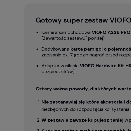
Gotowy super zestaw VIOF
Kamera samochodowa
VIOFO A229 PRO
"Zawartość zestawu" poniżej)
Dedykowana
karta pamięci o pojemnoś
zapisanie ok. 7 godzin nagrań przed roz
Adapter zasilania
VIOFO Hardwire Kit H
bezpieczników)
Cztery ważne powody, dla których wart
Nie zastanawiaj się które akcesoria i 
niezbędnych do rozpoczęcia korzystania 
W zestawie zawsze kupujesz taniej
w p
Kupując zestaw zyskujesz pewność, ż