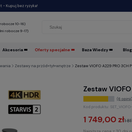
 - Kupuj bez ryzyka!
 robocze 10-16)
dni robocze 9-17)
Akcesoria
Oferty specjalne
Baza Wiedzy
Blog
ywania
Zestawy na przód+tył+wnętrze
Zestaw VIOFO A229 PRO 3CH P
Zestaw VIOFO
(6 opinii
Kod produktu:
SET_VIOFO
1 749,00 zł
1 8
Najniższa cena z 30 dni 