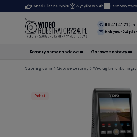
Ponad 11 lat na rynku
Wysyłka w 24h
Darmowy zwrot
68 411 41 71
(dni
bok@wr24.pl
(
Kamery samochodowe
Gotowe zestawy
Strona główna
Gotowe zestawy
Według kierunku nagr
Rabat