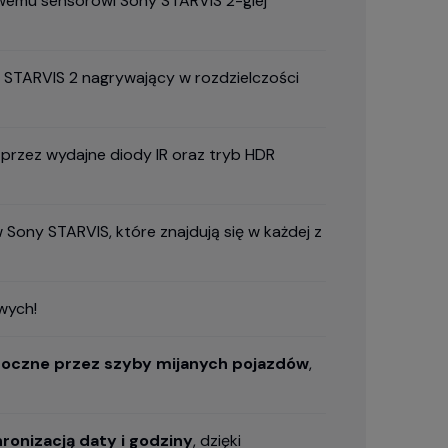
owemu sensorowi Sony STARVIS 2-giej
y STARVIS 2 nagrywający w rozdzielczości
 przez wydajne diody IR oraz tryb HDR
 Sony STARVIS, które znajdują się w każdej z
wych!
idoczne przez szyby mijanych pojazdów
,
ronizacją daty i godziny
, dzięki