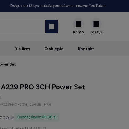
Dołącz do 12 tys. subskrybentów na naszym YouTube!
Konto
Dla firm
O sklepie
Kontakt
ower Set
 A229 PRO 3CH Power Set
)
-A229PRO-3CH_256GB_HK6
Oszczędzasz
68,00 zł
17,00 zł
przed obniżką:
1 649,00 zł