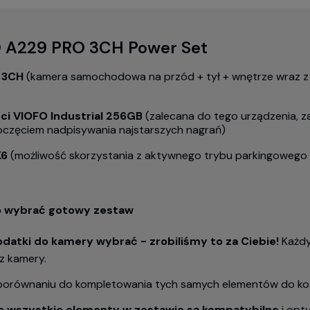
O A229 PRO 3CH Power Set
 3CH
(kamera samochodowa na przód + tył + wnętrze wraz z
ci VIOFO Industrial 256GB
(zalecana do tego urządzenia, z
poczęciem nadpisywania najstarszych nagrań)
K6
(możliwość skorzystania z aktywnego trybu parkingowego
o wybrać gotowy zestaw
dodatki do kamery wybrać - zrobiliśmy to za Ciebie!
Każdy
z kamery.
orównaniu do kompletowania tych samych elementów do ko
e wszystkie elementy w zestawie są kompatybilne
i opt