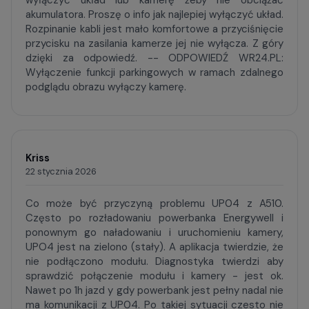
wyłączyć układ lub kamerę żeby nie obciążać
akumulatora. Proszę o info jak najlepiej wyłączyć układ.
Rozpinanie kabli jest mało komfortowe a przyciśnięcie
przycisku na zasilania kamerze jej nie wyłącza. Z góry
dzięki za odpowiedź. -- ODPOWIEDŹ WR24.PL:
Wyłączenie funkcji parkingowych w ramach zdalnego
podglądu obrazu wyłączy kamerę.
Kriss
22 stycznia 2026
Co może być przyczyną problemu UP04 z A510.
Często po rozładowaniu powerbanka Energywell i
ponownym go naładowaniu i uruchomieniu kamery,
UPO4 jest na zielono (stały). A aplikacja twierdzie, że
nie podłączono modułu. Diagnostyka twierdzi aby
sprawdzić połączenie modułu i kamery - jest ok.
Nawet po 1h jazd y gdy powerbank jest pełny nadal nie
ma komunikacji z UP04. Po takiej sytuacji czesto nie