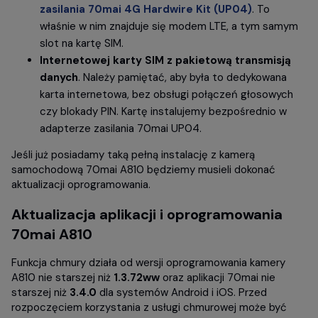
zasilania 70mai 4G Hardwire Kit (UP04)
. To
właśnie w nim znajduje się modem LTE, a tym samym
slot na kartę SIM.
Internetowej karty SIM z pakietową transmisją
danych
. Należy pamiętać, aby była to dedykowana
karta internetowa, bez obsługi połączeń głosowych
czy blokady PIN. Kartę instalujemy bezpośrednio w
adapterze zasilania 70mai UP04.
Jeśli już posiadamy taką pełną instalację z kamerą
samochodową 70mai A810 będziemy musieli dokonać
aktualizacji oprogramowania.
Aktualizacja aplikacji i oprogramowania
70mai A810
Funkcja chmury działa od wersji oprogramowania kamery
A810 nie starszej niż
1.3.72ww
oraz aplikacji 70mai nie
starszej niż
3.4.0
dla systemów Android i iOS. Przed
rozpoczęciem korzystania z usługi chmurowej może być