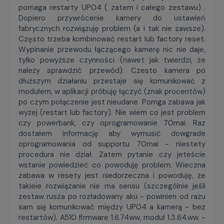
pomaga restarty UP04 ( zatem i całego zestawu) .
Dopiero przywrócenie kamery do ustawień
fabrycznych rozwiązuję problem (a i tak nie zawsze).
Często trzeba kombinować restart lub factory reset.
Wypinanie przewodu łączącego kamerę nic nie daje,
tylko powyższe czynności (nawet jak twierdzi, że
należy sprawdzić przewód). Czesto kamera po
dłuższym działaniu przestaje się komunikować z
modułem, w aplikacji próbuję łączyć (znak procentów)
po czym połączenie jest nieudane. Pomga zabawa jak
wyżej (restart lub factory). Nie wiem co jest problem
czy powerbank, czy oprogramowanie 70mai. Raz
dostałem informację aby wymusić dowgrade
oprogramowania od supportu 70mai - niestety
procedura nie dział. Zatem pytanie czy jeteście
wstanie powiedzieć co powoduję problem. Wieczna
zabawa w resety jest niedorzeczna i powoduję, że
takieie rozwiązanie nie ma sensu (szczególnie jeśli
zestaw rusza po rozładowany aku - powinien od razu
sam się komunikować między UP04 a kamerą - bez
restartów). A510 firmware 1.6.74ww, moduł 1.3.64.ww. -