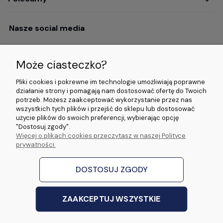
Nasze social media
Może ciasteczko?
Opinie i wyróżnienia
Pliki cookies i pokrewne im technologie umożliwiają poprawne
działanie strony i pomagają nam dostosować ofertę do Twoich
potrzeb. Możesz zaakceptować wykorzystanie przez nas
4.9/5.0 (120+
5.0/5.0 (5000+
5.0/5.0 (5000+
wszystkich tych plików i przejść do sklepu lub dostosować
opinii)
opinii)
opinii)
użycie plików do swoich preferencji, wybierając opcję
"Dostosuj zgody".
Więcej o plikach cookies przeczytasz w naszej Polityce
© 2026 www.wideorejestratory24.pl. Wszelkie prawa zastrzeżone.
prywatności.
Sklep własności firmy ZOYA LAB Arkadiusz Dawid Lorenz
ul. Jacka Malczewskiego 2A, 65-140 Zielona Góra NIP: 9730587206 REGON:
970774986
DOSTOSUJ ZGODY
stworzone przez
Digispot
|
Sklep internetowy Shoper Premium
ZAAKCEPTUJ WSZYSTKIE