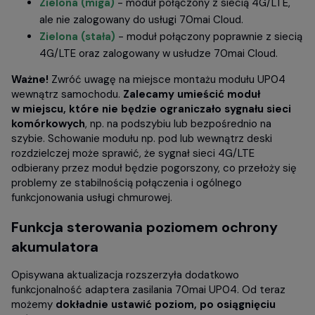
Zielona (miga)
- moduł połączony z siecią 4G/LTE,
ale nie zalogowany do usługi 70mai Cloud.
Zielona (stała)
- moduł połączony poprawnie z siecią
4G/LTE oraz zalogowany w usłudze 70mai Cloud.
Ważne!
Zwróć uwagę na miejsce montażu modułu UP04
wewnątrz samochodu.
Zalecamy umieścić moduł
w miejscu, które nie będzie ograniczało sygnału sieci
komórkowych
, np. na podszybiu lub bezpośrednio na
szybie. Schowanie modułu np. pod lub wewnątrz deski
rozdzielczej może sprawić, że sygnał sieci 4G/LTE
odbierany przez moduł będzie pogorszony, co przełoży się
problemy ze stabilnością połączenia i ogólnego
funkcjonowania usługi chmurowej.
Funkcja sterowania poziomem ochrony
akumulatora
Opisywana aktualizacja rozszerzyła dodatkowo
funkcjonalność adaptera zasilania 70mai UP04. Od teraz
możemy
dokładnie ustawić poziom, po osiągnięciu