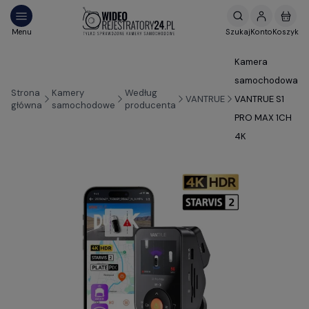
Kamera
samochodowa
Strona
Kamery
Według
VANTRUE
VANTRUE S1
główna
samochodowe
producenta
PRO MAX 1CH
4K