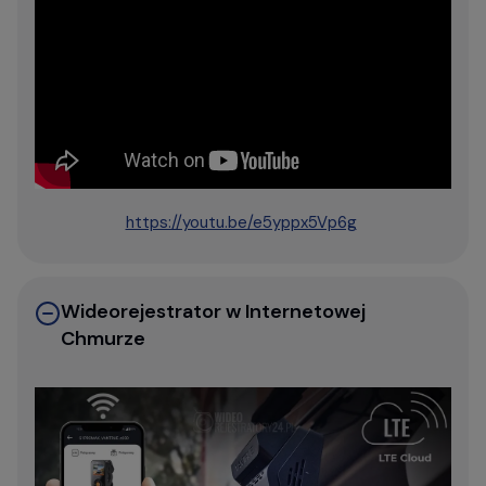
https://youtu.be/e5yppx5Vp6g
Wideorejestrator w Internetowej
Chmurze