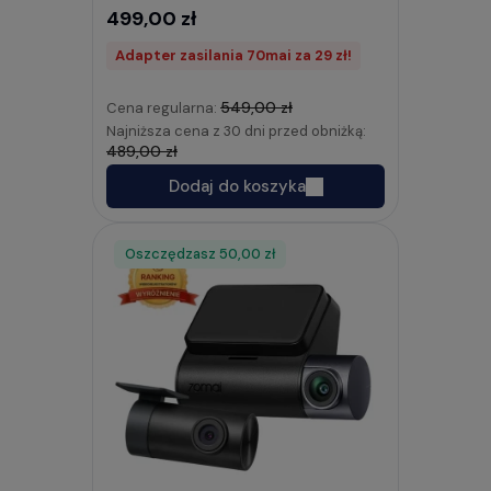
499,00 zł
Adapter zasilania 70mai za 29 zł!
549,00 zł
Cena regularna:
Najniższa cena z 30 dni przed obniżką:
489,00 zł
Dodaj do koszyka
Oszczędzasz
Rabat
50,00 zł