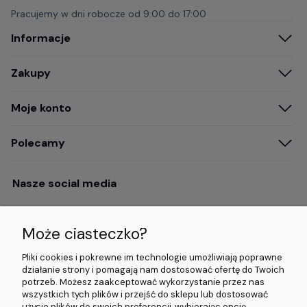
Pracujemy w dni robocze od
9:00 do 17:00
Informacje
Zakupy
Moje konto
Polecamy
Nasze social media
Może ciasteczko?
Opinie i wyróżnienia
Pliki cookies i pokrewne im technologie umożliwiają poprawne
działanie strony i pomagają nam dostosować ofertę do Twoich
potrzeb. Możesz zaakceptować wykorzystanie przez nas
4.9/5.0 (120+
5.0/5.0 (5000+
5.0/5.0 (5000+
wszystkich tych plików i przejść do sklepu lub dostosować
opinii)
opinii)
opinii)
użycie plików do swoich preferencji, wybierając opcję