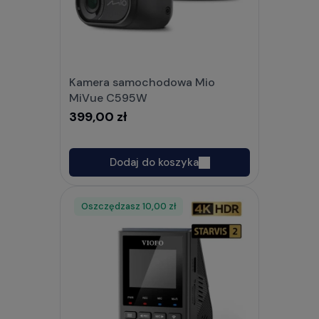
Kamera samochodowa Mio
MiVue C595W
399,00 zł
Dodaj do koszyka
Oszczędzasz
Rabat
10,00 zł