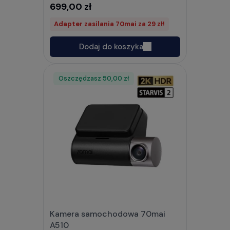
699,00 zł
Adapter zasilania 70mai za 29 zł!
Dodaj do koszyka
Oszczędzasz
Rabat
50,00 zł
Kamera samochodowa 70mai
A510