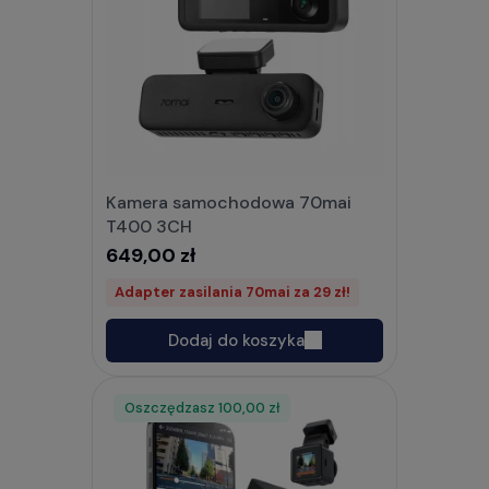
Kamera samochodowa 70mai
T400 3CH
649,00 zł
Adapter zasilania 70mai za 29 zł!
Dodaj do koszyka
Oszczędzasz
Rabat
100,00 zł