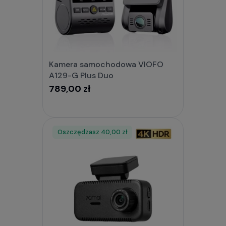
Kamera samochodowa VIOFO
A129-G Plus Duo
789,00 zł
Oszczędzasz
Rabat
Nowość
40,00 zł