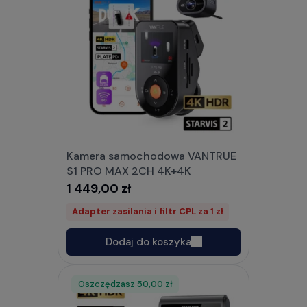
Kamera samochodowa VANTRUE
S1 PRO MAX 2CH 4K+4K
1 449,00 zł
Adapter zasilania i filtr CPL za 1 zł
Dodaj do koszyka
Oszczędzasz
Rabat
50,00 zł