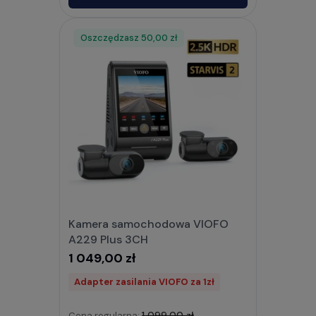
Oszczędzasz
Rabat
50,00 zł
Kamera samochodowa VIOFO
A229 Plus 3CH
1 049,00 zł
Adapter zasilania VIOFO za 1zł
1 099,00 zł
Cena regularna: