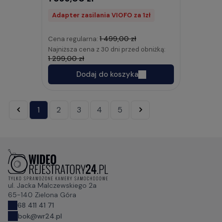
Adapter zasilania VIOFO za 1zł
1 499,00 zł
Cena regularna:
Najniższa cena z 30 dni przed obniżką:
1 299,00 zł
Dodaj do koszyka
«
1
2
3
4
5
»
ul. Jacka Malczewskiego 2a
65-140 Zielona Góra
68 411 41 71
bok@wr24.pl