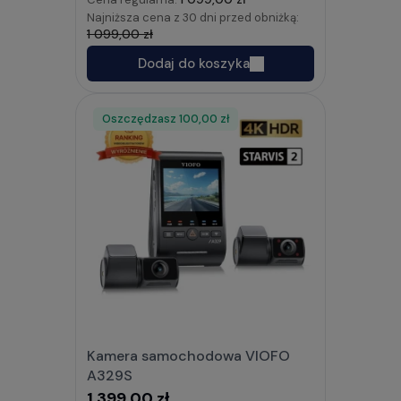
Najniższa cena z 30 dni przed obniżką:
1 099,00 zł
Dodaj do koszyka
Oszczędzasz
Rabat
100,00 zł
Kamera samochodowa VIOFO
A329S
1 399,00 zł