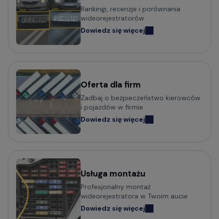
Rankingi, recenzje i porównania
samochodowych
wideorejestratorów
Dowiedz się więcej
Wideorejestratory VIOFO
Wideorejestratory 70mai
Wideorejestratory Mio MiVue
Wideorejestratory VANTRUE
Wideorejestratory FITCAMX
Oferta dla firm
Zadbaj o bezpieczeństwo kierowców
Wideorejestratory BlackVue
i pojazdów w firmie
Wideorejestratory FineVu
Dowiedz się więcej
Wideorejestratory MBG Line
Wideorejestratory Navitel
Usługa montażu
Potrzebujesz porady w wyborze
Profesjonalny montaż
wideorejestratora?
wideorejestratora w Twoim aucie
Dowiedz się więcej
Sprawdź praktyczny poradnik o tym na co zwrócić