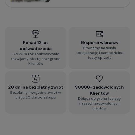
uwagę i jak wybrać wideorejestrator do
samochodu:
Jak wybrać kamerę do samochodu? Na co
zwrócić uwagę?
Ponad 12 lat
Eksperci w branży
Stawiamy na ścisłą
doświadczenia
Wypełnij błyskawiczną ankietę i otrzymaj
specjalizację i samodzielne
Od 2014 roku sukcesywnie
spersonalizowaną rekomendację dopasowaną do
testy sprzętu
rozwijamy ofertę oraz grono
Twoich wymagań:
Klientów
2-minutowa ankieta rekomendacji
wideorejestratora
20 dni na bezpłatny zwrot
90000+ zadowolonych
Bezpłatny i wygodny zwrot w
Klientów
ciągu 20 dni od zakupu
Dołącz do grona tysięcy
Zobacz więcej porad dotyczących
naszych zadowolonych
wideorejestratorów, a także zestaw najczęściej
Klientów!
zadawanych pytań i odpowiedzi:
Baza Wiedzy o kamerach samochodowych