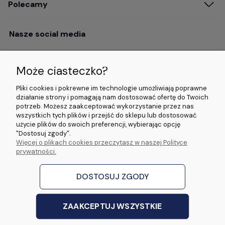
Polecamy
Nasze social media
Może ciasteczko?
Opinie i wyróżnienia
Pliki cookies i pokrewne im technologie umożliwiają poprawne
działanie strony i pomagają nam dostosować ofertę do Twoich
potrzeb. Możesz zaakceptować wykorzystanie przez nas
4.9/5.0 (120+
5.0/5.0 (5000+
5.0/5.0 (5000+
wszystkich tych plików i przejść do sklepu lub dostosować
opinii)
opinii)
opinii)
użycie plików do swoich preferencji, wybierając opcję
"Dostosuj zgody".
Więcej o plikach cookies przeczytasz w naszej Polityce
© 2026 www.wideorejestratory24.pl. Wszelkie prawa zastrzeżone.
prywatności.
Sklep własności firmy ZOYA LAB Arkadiusz Dawid Lorenz
ul. Jacka Malczewskiego 2A, 65-140 Zielona Góra NIP: 9730587206 REGON:
970774986
DOSTOSUJ ZGODY
stworzone przez
Digispot
|
Sklep internetowy Shoper Premium
ZAAKCEPTUJ WSZYSTKIE