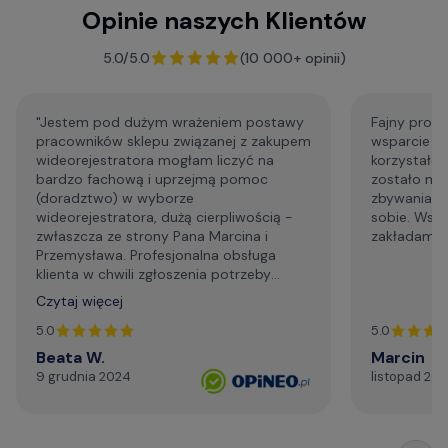
Opinie naszych Klientów
F.A.Q. - najczęściej zadawane pytania
5.0/5.0
(10 000+ opinii)
"Jestem pod dużym wrażeniem postawy
Fajny profe
pracowników sklepu związanej z zakupem
wsparcie p
wideorejestratora mogłam liczyć na
korzystałem
bardzo fachową i uprzejmą pomoc
zostało mi
(doradztwo) w wyborze
zbywania m
wideorejestratora, dużą cierpliwością -
sobie. Wsp
zwłaszcza ze strony Pana Marcina i
zakładam że
Przemysława. Profesjonalna obsługa
klienta w chwili zgłoszenia potrzeby
wsparcia technicznego. Generalnie,
Czytaj więcej
profesjonalizm. Serdecznie i najmocniej
dziękuję za życzliwą pomoc telefoniczną,
5.0
5.0
szybki kontakt mailowy."
Beata W.
Marcin
9 grudnia 2024
listopad 20