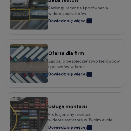
Baza testów
Popularni producenci kamer
Rankingi, recenzje i porównania
samochodowych
wideorejestratorów
Dowiedz się więcej
Wideorejestratory VIOFO
Wideorejestratory 70mai
Wideorejestratory Mio MiVue
Wideorejestratory VANTRUE
Wideorejestratory FITCAMX
Oferta dla firm
Zadbaj o bezpieczeństwo kierowców
Wideorejestratory BlackVue
i pojazdów w firmie
Wideorejestratory FineVu
Dowiedz się więcej
Wideorejestratory MBG Line
Wideorejestratory Navitel
Usługa montażu
Potrzebujesz porady w wyborze
Profesjonalny montaż
wideorejestratora?
wideorejestratora w Twoim aucie
Dowiedz się więcej