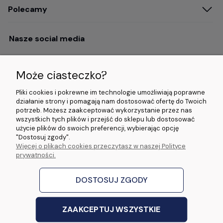
Polecamy
Nasze social media
Może ciasteczko?
Opinie i wyróżnienia
Pliki cookies i pokrewne im technologie umożliwiają poprawne
działanie strony i pomagają nam dostosować ofertę do Twoich
potrzeb. Możesz zaakceptować wykorzystanie przez nas
4.9/5.0 (120+
5.0/5.0 (5000+
5.0/5.0 (5000+
wszystkich tych plików i przejść do sklepu lub dostosować
opinii)
opinii)
opinii)
użycie plików do swoich preferencji, wybierając opcję
"Dostosuj zgody".
Więcej o plikach cookies przeczytasz w naszej Polityce
© 2026 www.wideorejestratory24.pl. Wszelkie prawa zastrzeżone.
prywatności.
Sklep własności firmy ZOYA LAB Arkadiusz Dawid Lorenz
ul. Jacka Malczewskiego 2A, 65-140 Zielona Góra NIP: 9730587206 REGON:
970774986
DOSTOSUJ ZGODY
stworzone przez
Digispot
|
Sklep internetowy Shoper Premium
ZAAKCEPTUJ WSZYSTKIE