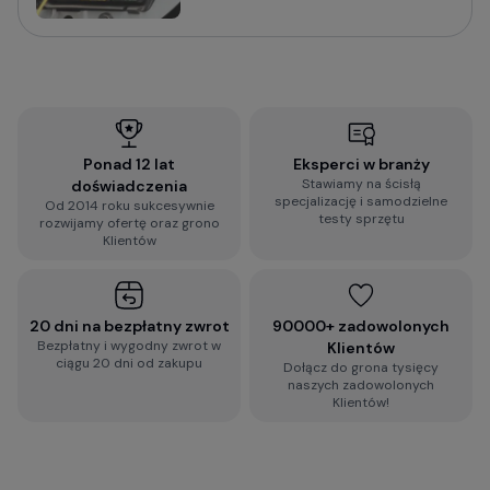
Sprawdź praktyczny poradnik o tym na co zwrócić
uwagę i jak wybrać wideorejestrator do
samochodu:
Jak wybrać kamerę do samochodu? Na co
zwrócić uwagę?
Ponad 12 lat
Eksperci w branży
Stawiamy na ścisłą
doświadczenia
Wypełnij błyskawiczną ankietę i otrzymaj
specjalizację i samodzielne
Od 2014 roku sukcesywnie
spersonalizowaną rekomendację dopasowaną do
testy sprzętu
rozwijamy ofertę oraz grono
Twoich wymagań:
Klientów
2-minutowa ankieta rekomendacji
wideorejestratora
20 dni na bezpłatny zwrot
90000+ zadowolonych
Bezpłatny i wygodny zwrot w
Klientów
ciągu 20 dni od zakupu
Dołącz do grona tysięcy
Zobacz więcej porad dotyczących
naszych zadowolonych
wideorejestratorów, a także zestaw najczęściej
Klientów!
zadawanych pytań i odpowiedzi:
Baza Wiedzy o kamerach samochodowych