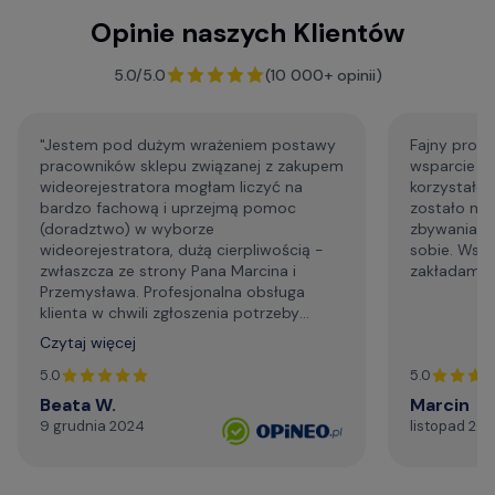
Opinie naszych Klientów
F.A.Q. - najczęściej zadawane pytania
5.0/5.0
(10 000+ opinii)
"Jestem pod dużym wrażeniem postawy
Fajny profe
pracowników sklepu związanej z zakupem
wsparcie p
wideorejestratora mogłam liczyć na
korzystałem
bardzo fachową i uprzejmą pomoc
zostało mi
(doradztwo) w wyborze
zbywania m
wideorejestratora, dużą cierpliwością -
sobie. Wsp
zwłaszcza ze strony Pana Marcina i
zakładam że
Przemysława. Profesjonalna obsługa
klienta w chwili zgłoszenia potrzeby
wsparcia technicznego. Generalnie,
Czytaj więcej
profesjonalizm. Serdecznie i najmocniej
dziękuję za życzliwą pomoc telefoniczną,
5.0
5.0
szybki kontakt mailowy."
Beata W.
Marcin
9 grudnia 2024
listopad 20