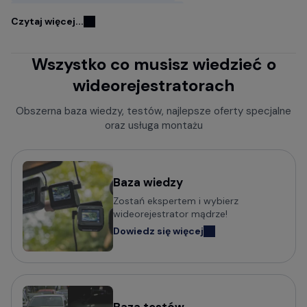
Kamery samochodowe FITCAMX
Czytaj więcej...
Kamery do samochodu z GPS
Wszystko co musisz wiedzieć o
Wideorejestratory w lusterku wstecznym
wideorejestratorach
Rejestratory jazdy z kamerą cofania
Kamery samochodowe z trybem parkingowym
Obszerna baza wiedzy, testów, najlepsze oferty specjalne
oraz usługa montażu
Rejestratory trasy z czujnikiem ruchu
Kamery bez wyświetlacza
Mini kamery do samochodu - małe i dyskretne
Baza wiedzy
Zostań ekspertem i wybierz
Kamery samochodowe z obsługą komend głosowych
wideorejestrator mądrze!
Wideorejestratory klasy Premium
Dowiedz się więcej
Kamery samochodowe odczytujące tablice w nocy (z
trybem Super HDR)