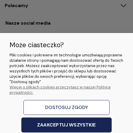
Polecamy
Nasze social media
Może ciasteczko?
Opinie i wyróżnienia
Pliki cookies i pokrewne im technologie umożliwiają poprawne
działanie strony i pomagają nam dostosować ofertę do Twoich
potrzeb. Możesz zaakceptować wykorzystanie przez nas
4.9/5.0 (120+
5.0/5.0 (5000+
5.0/5.0 (5000+
wszystkich tych plików i przejść do sklepu lub dostosować
opinii)
opinii)
opinii)
użycie plików do swoich preferencji, wybierając opcję
"Dostosuj zgody".
Więcej o plikach cookies przeczytasz w naszej Polityce
© 2026 www.wideorejestratory24.pl. Wszelkie prawa zastrzeżone.
prywatności.
Sklep własności firmy ZOYA LAB Arkadiusz Dawid Lorenz
ul. Jacka Malczewskiego 2A, 65-140 Zielona Góra NIP: 9730587206 REGON:
970774986
DOSTOSUJ ZGODY
stworzone przez
Digispot
|
Sklep internetowy Shoper Premium
ZAAKCEPTUJ WSZYSTKIE