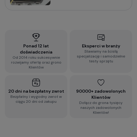
Sprawdź praktyczny poradnik o tym na co zwrócić
uwagę i jak wybrać wideorejestrator do
samochodu:
Jak wybrać kamerę do samochodu? Na co
zwrócić uwagę?
Ponad 12 lat
Eksperci w branży
Stawiamy na ścisłą
doświadczenia
Wypełnij błyskawiczną ankietę i otrzymaj
specjalizację i samodzielne
Od 2014 roku sukcesywnie
spersonalizowaną rekomendację dopasowaną do
testy sprzętu
rozwijamy ofertę oraz grono
Twoich wymagań:
Klientów
2-minutowa ankieta rekomendacji
wideorejestratora
20 dni na bezpłatny zwrot
90000+ zadowolonych
Bezpłatny i wygodny zwrot w
Klientów
ciągu 20 dni od zakupu
Dołącz do grona tysięcy
Zobacz więcej porad dotyczących
naszych zadowolonych
wideorejestratorów, a także zestaw najczęściej
Klientów!
zadawanych pytań i odpowiedzi:
Baza Wiedzy o kamerach samochodowych