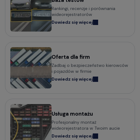
Baza testów
Popularni producenci kamer
Rankingi, recenzje i porównania
samochodowych
wideorejestratorów
Dowiedz się więcej
Wideorejestratory VIOFO
Wideorejestratory 70mai
Wideorejestratory Mio MiVue
Wideorejestratory VANTRUE
Wideorejestratory FITCAMX
Oferta dla firm
Zadbaj o bezpieczeństwo kierowców
Wideorejestratory BlackVue
i pojazdów w firmie
Wideorejestratory FineVu
Dowiedz się więcej
Wideorejestratory MBG Line
Wideorejestratory Navitel
Usługa montażu
Potrzebujesz porady w wyborze
Profesjonalny montaż
wideorejestratora?
wideorejestratora w Twoim aucie
Dowiedz się więcej