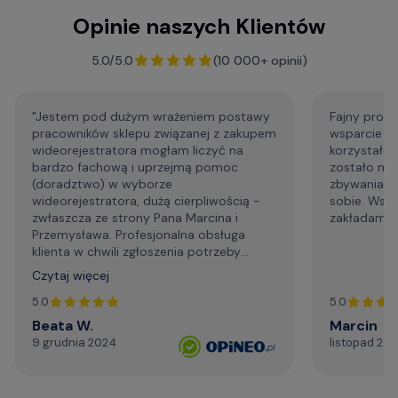
Opinie naszych Klientów
F.A.Q. - najczęściej zadawane pytania
5.0/5.0
(10 000+ opinii)
"Jestem pod dużym wrażeniem postawy
Fajny profe
pracowników sklepu związanej z zakupem
wsparcie p
wideorejestratora mogłam liczyć na
korzystałem
bardzo fachową i uprzejmą pomoc
zostało mi
(doradztwo) w wyborze
zbywania m
wideorejestratora, dużą cierpliwością -
sobie. Wsp
zwłaszcza ze strony Pana Marcina i
zakładam że
Przemysława. Profesjonalna obsługa
klienta w chwili zgłoszenia potrzeby
wsparcia technicznego. Generalnie,
Czytaj więcej
profesjonalizm. Serdecznie i najmocniej
dziękuję za życzliwą pomoc telefoniczną,
5.0
5.0
szybki kontakt mailowy."
Beata W.
Marcin
9 grudnia 2024
listopad 20