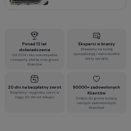
Sprawdź praktyczny poradnik o tym na co zwrócić
uwagę i jak wybrać wideorejestrator do
samochodu:
Jak wybrać kamerę do samochodu? Na co
zwrócić uwagę?
Ponad 12 lat
Eksperci w branży
Stawiamy na ścisłą
doświadczenia
Wypełnij błyskawiczną ankietę i otrzymaj
specjalizację i samodzielne
Od 2014 roku sukcesywnie
spersonalizowaną rekomendację dopasowaną do
testy sprzętu
rozwijamy ofertę oraz grono
Twoich wymagań:
Klientów
2-minutowa ankieta rekomendacji
wideorejestratora
20 dni na bezpłatny zwrot
90000+ zadowolonych
Bezpłatny i wygodny zwrot w
Klientów
ciągu 20 dni od zakupu
Dołącz do grona tysięcy
Zobacz więcej porad dotyczących
naszych zadowolonych
wideorejestratorów, a także zestaw najczęściej
Klientów!
zadawanych pytań i odpowiedzi:
Baza Wiedzy o kamerach samochodowych