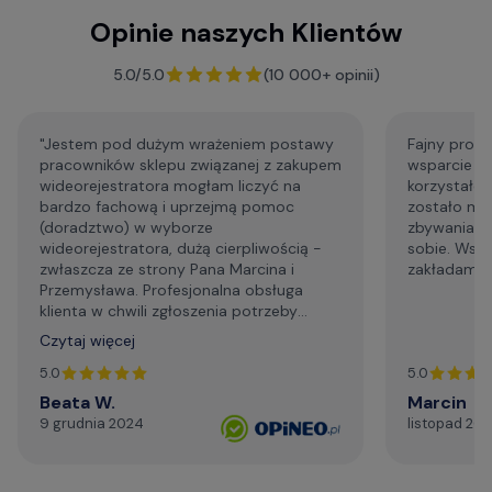
Opinie naszych Klientów
F.A.Q. - najczęściej zadawane pytania
5.0/5.0
(10 000+ opinii)
"Jestem pod dużym wrażeniem postawy
Fajny profe
pracowników sklepu związanej z zakupem
wsparcie p
wideorejestratora mogłam liczyć na
korzystałem
bardzo fachową i uprzejmą pomoc
zostało mi
(doradztwo) w wyborze
zbywania m
wideorejestratora, dużą cierpliwością -
sobie. Wsp
zwłaszcza ze strony Pana Marcina i
zakładam że
Przemysława. Profesjonalna obsługa
klienta w chwili zgłoszenia potrzeby
wsparcia technicznego. Generalnie,
Czytaj więcej
profesjonalizm. Serdecznie i najmocniej
dziękuję za życzliwą pomoc telefoniczną,
5.0
5.0
szybki kontakt mailowy."
Beata W.
Marcin
9 grudnia 2024
listopad 20