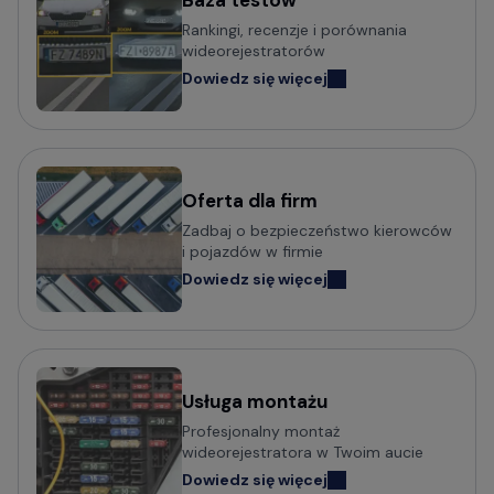
Baza testów
Popularni producenci kamer
Rankingi, recenzje i porównania
samochodowych
wideorejestratorów
Dowiedz się więcej
Wideorejestratory VIOFO
Wideorejestratory 70mai
Wideorejestratory Mio MiVue
Wideorejestratory VANTRUE
Wideorejestratory FITCAMX
Oferta dla firm
Zadbaj o bezpieczeństwo kierowców
Wideorejestratory BlackVue
i pojazdów w firmie
Wideorejestratory FineVu
Dowiedz się więcej
Wideorejestratory MBG Line
Wideorejestratory Navitel
Usługa montażu
Potrzebujesz porady w wyborze
Profesjonalny montaż
wideorejestratora?
wideorejestratora w Twoim aucie
Dowiedz się więcej