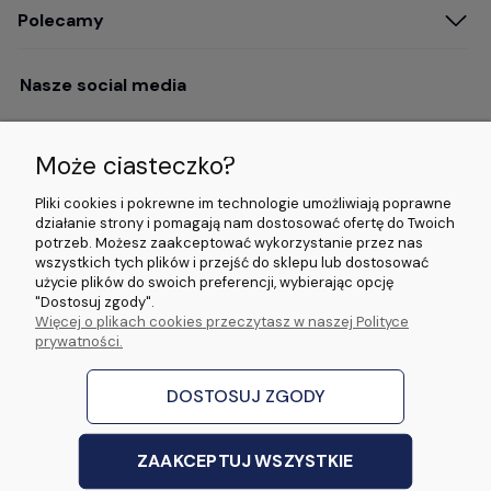
Polecamy
Nasze social media
Może ciasteczko?
Opinie i wyróżnienia
Pliki cookies i pokrewne im technologie umożliwiają poprawne
działanie strony i pomagają nam dostosować ofertę do Twoich
potrzeb. Możesz zaakceptować wykorzystanie przez nas
4.9/5.0 (120+
5.0/5.0 (5000+
5.0/5.0 (5000+
wszystkich tych plików i przejść do sklepu lub dostosować
opinii)
opinii)
opinii)
użycie plików do swoich preferencji, wybierając opcję
"Dostosuj zgody".
Więcej o plikach cookies przeczytasz w naszej Polityce
© 2026 www.wideorejestratory24.pl. Wszelkie prawa zastrzeżone.
prywatności.
Sklep własności firmy ZOYA LAB Arkadiusz Dawid Lorenz
ul. Jacka Malczewskiego 2A, 65-140 Zielona Góra NIP: 9730587206 REGON:
970774986
DOSTOSUJ ZGODY
stworzone przez
Digispot
|
Sklep internetowy Shoper Premium
ZAAKCEPTUJ WSZYSTKIE