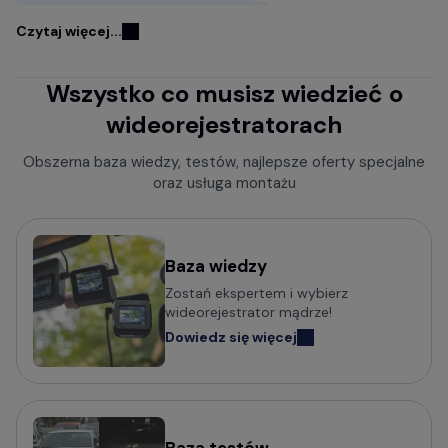
Kamery samochodowe FITCAMX
Czytaj więcej...
Kamery do samochodu z GPS
Wszystko co musisz wiedzieć o
Wideorejestratory w lusterku wstecznym
wideorejestratorach
Rejestratory jazdy z kamerą cofania
Kamery samochodowe z trybem parkingowym
Obszerna baza wiedzy, testów, najlepsze oferty specjalne
oraz usługa montażu
Rejestratory trasy z czujnikiem ruchu
Kamery bez wyświetlacza
Mini kamery do samochodu - małe i dyskretne
Baza wiedzy
Zostań ekspertem i wybierz
Kamery samochodowe z obsługą komend głosowych
wideorejestrator mądrze!
Wideorejestratory klasy Premium
Dowiedz się więcej
Kamery samochodowe odczytujące tablice w nocy (z
trybem Super HDR)