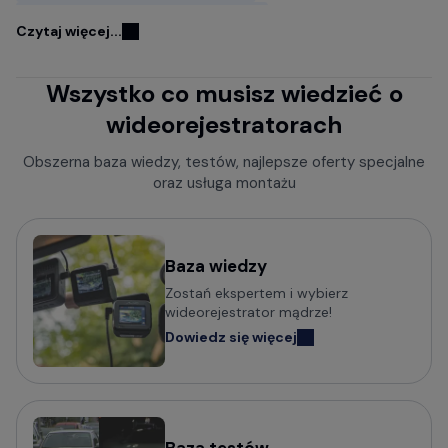
Kamery samochodowe FITCAMX
Czytaj więcej...
Kamery do samochodu z GPS
Wszystko co musisz wiedzieć o
Wideorejestratory w lusterku wstecznym
wideorejestratorach
Rejestratory jazdy z kamerą cofania
Kamery samochodowe z trybem parkingowym
Obszerna baza wiedzy, testów, najlepsze oferty specjalne
oraz usługa montażu
Rejestratory trasy z czujnikiem ruchu
Kamery bez wyświetlacza
Mini kamery do samochodu - małe i dyskretne
Baza wiedzy
Zostań ekspertem i wybierz
Kamery samochodowe z obsługą komend głosowych
wideorejestrator mądrze!
Wideorejestratory klasy Premium
Dowiedz się więcej
Kamery samochodowe odczytujące tablice w nocy (z
trybem Super HDR)