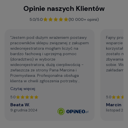
Opinie naszych Klientów
F.A.Q. - najczęściej zadawane pytania
5.0/5.0
(10 000+ opinii)
"Jestem pod dużym wrażeniem postawy
Fajny profe
pracowników sklepu związanej z zakupem
wsparcie p
wideorejestratora mogłam liczyć na
korzystałem
bardzo fachową i uprzejmą pomoc
zostało mi
(doradztwo) w wyborze
zbywania m
wideorejestratora, dużą cierpliwością -
sobie. Wsp
zwłaszcza ze strony Pana Marcina i
zakładam że
Przemysława. Profesjonalna obsługa
klienta w chwili zgłoszenia potrzeby
wsparcia technicznego. Generalnie,
Czytaj więcej
profesjonalizm. Serdecznie i najmocniej
dziękuję za życzliwą pomoc telefoniczną,
5.0
5.0
szybki kontakt mailowy."
Beata W.
Marcin
9 grudnia 2024
listopad 20