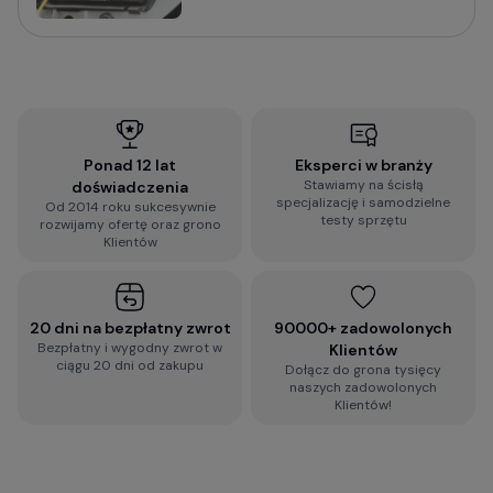
Sprawdź praktyczny poradnik o tym na co zwrócić
uwagę i jak wybrać wideorejestrator do
samochodu:
Jak wybrać kamerę do samochodu? Na co
zwrócić uwagę?
Ponad 12 lat
Eksperci w branży
Stawiamy na ścisłą
doświadczenia
Wypełnij błyskawiczną ankietę i otrzymaj
specjalizację i samodzielne
Od 2014 roku sukcesywnie
spersonalizowaną rekomendację dopasowaną do
testy sprzętu
rozwijamy ofertę oraz grono
Twoich wymagań:
Klientów
2-minutowa ankieta rekomendacji
wideorejestratora
20 dni na bezpłatny zwrot
90000+ zadowolonych
Bezpłatny i wygodny zwrot w
Klientów
ciągu 20 dni od zakupu
Dołącz do grona tysięcy
Zobacz więcej porad dotyczących
naszych zadowolonych
wideorejestratorów, a także zestaw najczęściej
Klientów!
zadawanych pytań i odpowiedzi:
Baza Wiedzy o kamerach samochodowych