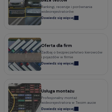
Baza testów
Popularni producenci kamer
Rankingi, recenzje i porównania
samochodowych
wideorejestratorów
Dowiedz się więcej
Wideorejestratory VIOFO
Wideorejestratory 70mai
Wideorejestratory Mio MiVue
Wideorejestratory VANTRUE
Wideorejestratory FITCAMX
Oferta dla firm
Zadbaj o bezpieczeństwo kierowców
Wideorejestratory BlackVue
i pojazdów w firmie
Wideorejestratory FineVu
Dowiedz się więcej
Wideorejestratory MBG Line
Wideorejestratory Navitel
Usługa montażu
Potrzebujesz porady w wyborze
Profesjonalny montaż
wideorejestratora?
wideorejestratora w Twoim aucie
Dowiedz się więcej