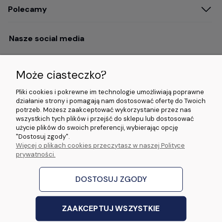
Polecamy
Nasze social media
Może ciasteczko?
Opinie i wyróżnienia
Pliki cookies i pokrewne im technologie umożliwiają poprawne
działanie strony i pomagają nam dostosować ofertę do Twoich
potrzeb. Możesz zaakceptować wykorzystanie przez nas
4.9/5.0 (120+
5.0/5.0 (5000+
5.0/5.0 (5000+
wszystkich tych plików i przejść do sklepu lub dostosować
opinii)
opinii)
opinii)
użycie plików do swoich preferencji, wybierając opcję
"Dostosuj zgody".
Więcej o plikach cookies przeczytasz w naszej Polityce
© 2026 www.wideorejestratory24.pl. Wszelkie prawa zastrzeżone.
prywatności.
Sklep własności firmy ZOYA LAB Arkadiusz Dawid Lorenz
ul. Jacka Malczewskiego 2A, 65-140 Zielona Góra NIP: 9730587206 REGON:
970774986
DOSTOSUJ ZGODY
stworzone przez
Digispot
|
Sklep internetowy Shoper Premium
ZAAKCEPTUJ WSZYSTKIE