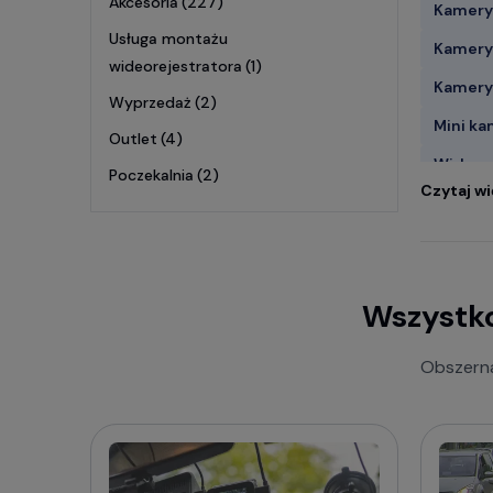
Akcesoria
(227)
Kamery 
Usługa montażu
Kamery
wideorejestratora
(1)
Kamery
Wyprzedaż
(2)
Mini ka
Outlet
(4)
Wideor
Poczekalnia
(2)
Czytaj wi
Popul
Wideor
Wszystko
Wideor
Obszerna
Wideor
Potrze
Sprawdź