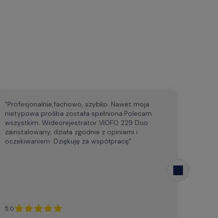
"Profesjonalnie,fachowo, szybko. Nawet moja
Bardz
nietypowa prośba została spełniona.Polecam
przed
wszystkim. Wideorejestrator VIOFO 229 Duo
obsłu
zainstalowany, działa zgodnie z opiniami i
w tam
oczekiwaniem. Dziękuję za współpracę"
u nich
wycze
- pro
szybk
5.0
5.0