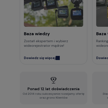
Jak 
Wypełni
Baza wiedzy
Baza
2-min
Zostań ekspertem i wybierz
Ranking
wideorejestrator mądrze!
wideor
Zobacz 
odpowie
Dowiedz się więcej
Dowied
Baza
F.A.Q
Ponad 12 lat doświadczenia
Od 2014 roku sukcesywnie rozwijamy ofertę
Sta
oraz grono Klientów