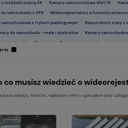
z rozdzielczością 4K
Kamery samochodowe 4G/LTE
Kame
 do samochodu z GPS
Wideorejestratory w lusterku wstec
 samochodowe z trybem parkingowym
Rejestratory trasy z
mery do samochodu - małe i dyskretne
Kamery samochodowe
ejestratory klasy Premium
Kamery samochodowe odczytujące
ęcej...
arni producenci kamer samochodowych
ejestratory VIOFO
Wideorejestratory 70mai
Wideorejestr
 co musisz wiedzieć o wideorejes
ejestratory FITCAMX
Wideorejestratory BlackVue
Wideor
 baza wiedzy, testów, najlepsze oferty specjalne oraz usług
ejestratory MBG Line
Wideorejestratory Navitel
bujesz porady w wyborze wideorejestratora?
 praktyczny poradnik o tym na co zwrócić uwagę i jak 