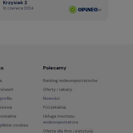
Krzysiek 2
Kami
12 czerwca 2024
czerw
to
Polecamy
a
Ranking wideorejestratorów
amówień
Oferty i rabaty
profilu
Nowości
resowa
Poczekalnia
howalnia
Usługa montażu
wideorejestratora
plików cookies
Oferta dla firm i instytucji