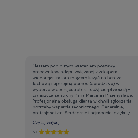
"Jestem pod dużym wrażeniem postawy
pracowników sklepu związanej z zakupem
wideorejestratora mogłam liczyć na bardzo
fachową i uprzejmą pomoc (doradztwo) w
wyborze wideorejestratora, dużą cierpliwością -
zwłaszcza ze strony Pana Marcina i Przemysława.
Profesjonalna obsługa klienta w chwili zgłoszenia
potrzeby wsparcia technicznego. Generalnie,
profesjonalizm. Serdecznie i najmocniej dziękuję
za życzliwą pomoc telefoniczną, szybki kontakt
Czytaj więcej
mailowy."
5.0