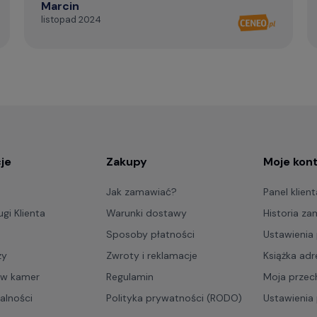
Marcin
listopad 2024
je
Zakupy
Moje kon
Jak zamawiać?
Panel klient
gi Klienta
Warunki dostawy
Historia z
Sposoby płatności
Ustawienia 
zy
Zwroty i reklamacje
Książka ad
ów kamer
Regulamin
Moja przec
ualności
Polityka prywatności (RODO)
Ustawienia 