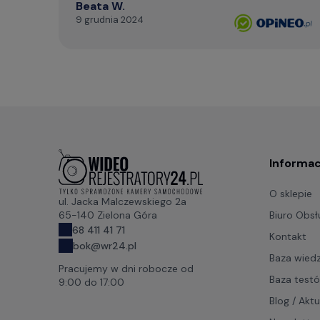
Beata W.
9 grudnia 2024
Informac
O sklepie
ul. Jacka Malczewskiego 2a
Biuro Obsłu
65-140 Zielona Góra
68 411 41 71
Kontakt
bok@wr24.pl
Baza wied
Pracujemy w dni robocze od
Baza test
9:00 do 17:00
Blog / Akt