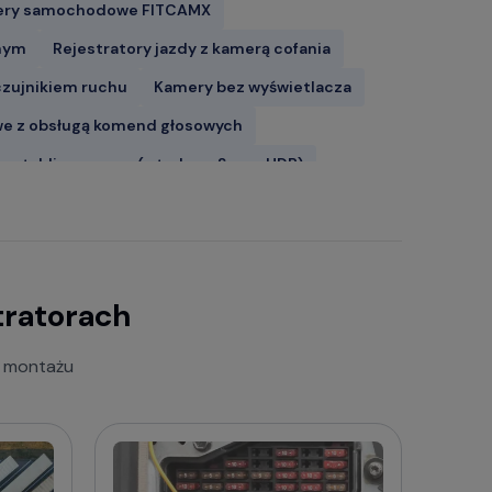
ry samochodowe FITCAMX
znym
Rejestratory jazdy z kamerą cofania
 czujnikiem ruchu
Kamery bez wyświetlacza
 z obsługą komend głosowych
 tablice w nocy (z trybem Super HDR)
atory Mio MiVue
Wideorejestratory VANTRUE
tratorach
ejestratory FineVu
a montażu
wybrać wideorejestrator do samochodu: