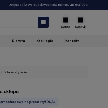
Dołącz do 12 tys. subskrybentów na naszym YouTube!
Konto
Dla firm
O sklepie
Kontakt
 podane kryteria.
e sklepu
samochodowe na przód+tył DUAL