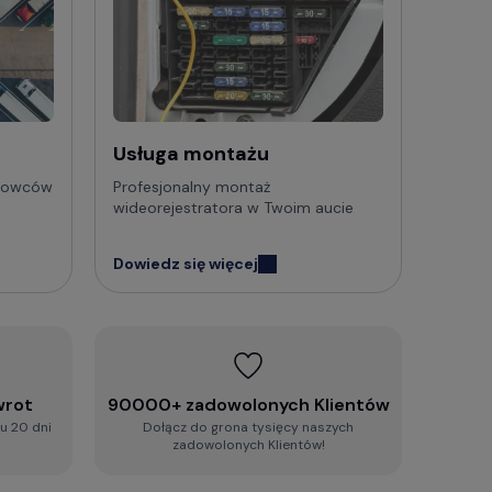
rekomendację dopasowaną do Twoich wymagań:
Usługa montażu
erowców
Profesjonalny montaż
wideorejestratora w Twoim aucie
zestaw najczęściej zadawanych pytań i
Dowiedz się więcej
wrot
90000+ zadowolonych Klientów
u 20 dni
Dołącz do grona tysięcy naszych
zadowolonych Klientów!