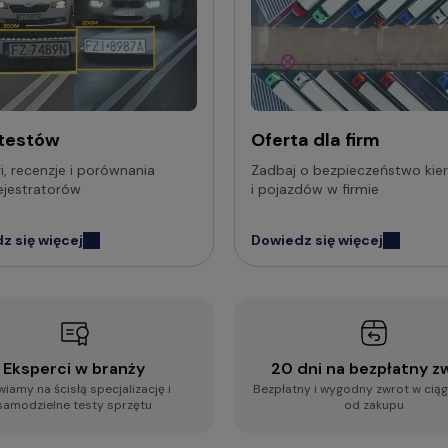
wybrać kamerę do samochodu? Na co zwrócić uwagę?
j błyskawiczną ankietę i otrzymaj spersonalizowaną 
 testów
Oferta dla firm
utowa ankieta rekomendacji wideorejestratora
i, recenzje i porównania
Zadbaj o bezpieczeństwo ki
ejestratorów
i pojazdów w firmie
więcej porad dotyczących wideorejestratorów, a także 
dzi:
z się więcej
Dowiedz się więcej
 Wiedzy o kamerach samochodowych
. - najczęściej zadawane pytania
Eksperci w branży
20 dni na bezpłatny z
wiamy na ścisłą specjalizację i
Bezpłatny i wygodny zwrot w ciąg
samodzielne testy sprzętu
od zakupu