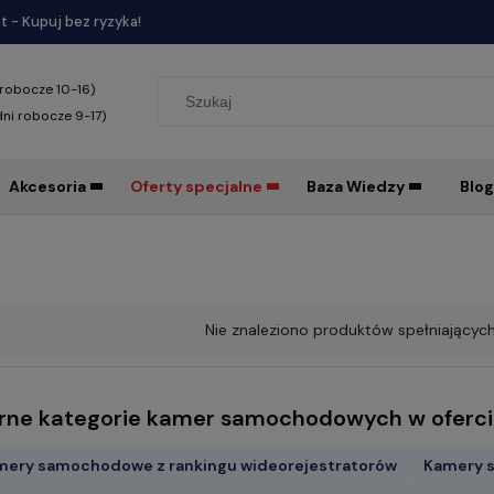
 - Kupuj bez ryzyka!
 robocze 10-16)
dni robocze 9-17)
Akcesoria
Oferty specjalne
Baza Wiedzy
Blog
Nie znaleziono produktów spełniających
rne kategorie kamer samochodowych w oferci
mery samochodowe z rankingu wideorejestratorów
Kamery 