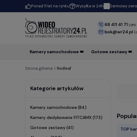
Ponad 11 lat na rynku
Wysyłka w 24h
Darmowy zwrot
68 411 41 71
(dni
bok@wr24.pl
(
Kamery samochodowe
Gotowe zestawy
Strona główna
Redleaf
Kategorie artykułów
Kamery samochodowe
(84)
Popula
Kamery dedykowane FITCAMX
(173)
Gotowe zestawy
(41)
TOP ka