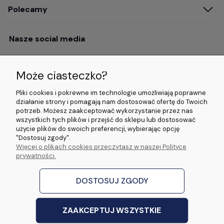
Polecamy
Nasze social media
Może ciasteczko?
Opinie i wyróżnienia
Pliki cookies i pokrewne im technologie umożliwiają poprawne
działanie strony i pomagają nam dostosować ofertę do Twoich
potrzeb. Możesz zaakceptować wykorzystanie przez nas
4.9/5.0 (120+
5.0/5.0 (5000+
5.0/5.0 (5000+
wszystkich tych plików i przejść do sklepu lub dostosować
opinii)
opinii)
opinii)
użycie plików do swoich preferencji, wybierając opcję
"Dostosuj zgody".
Więcej o plikach cookies przeczytasz w naszej Polityce
© 2026 www.wideorejestratory24.pl. Wszelkie prawa zastrzeżone.
prywatności.
Sklep własności firmy ZOYA LAB Arkadiusz Dawid Lorenz
ul. Jacka Malczewskiego 2A, 65-140 Zielona Góra NIP: 9730587206 REGON:
970774986
DOSTOSUJ ZGODY
stworzone przez
Digispot
|
Sklep internetowy Shoper Premium
ZAAKCEPTUJ WSZYSTKIE