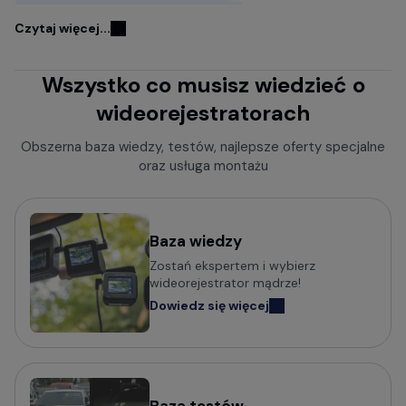
Kamery samochodowe FITCAMX
Czytaj więcej...
Kamery do samochodu z GPS
Wszystko co musisz wiedzieć o
Wideorejestratory w lusterku wstecznym
wideorejestratorach
Rejestratory jazdy z kamerą cofania
Kamery samochodowe z trybem parkingowym
Obszerna baza wiedzy, testów, najlepsze oferty specjalne
oraz usługa montażu
Rejestratory trasy z czujnikiem ruchu
Kamery bez wyświetlacza
Mini kamery do samochodu - małe i dyskretne
Baza wiedzy
Zostań ekspertem i wybierz
Kamery samochodowe z obsługą komend głosowych
wideorejestrator mądrze!
Wideorejestratory klasy Premium
Dowiedz się więcej
Kamery samochodowe odczytujące tablice w nocy (z
trybem Super HDR)