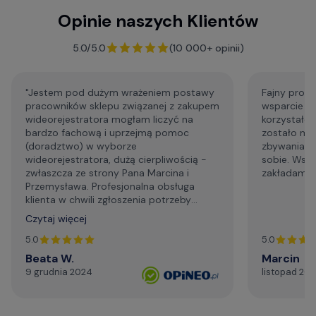
Opinie naszych Klientów
F.A.Q. - najczęściej zadawane pytania
5.0/5.0
(10 000+ opinii)
"Jestem pod dużym wrażeniem postawy
Fajny profe
pracowników sklepu związanej z zakupem
wsparcie p
wideorejestratora mogłam liczyć na
korzystałem
bardzo fachową i uprzejmą pomoc
zostało mi
(doradztwo) w wyborze
zbywania m
wideorejestratora, dużą cierpliwością -
sobie. Wsp
zwłaszcza ze strony Pana Marcina i
zakładam że
Przemysława. Profesjonalna obsługa
klienta w chwili zgłoszenia potrzeby
wsparcia technicznego. Generalnie,
Czytaj więcej
profesjonalizm. Serdecznie i najmocniej
dziękuję za życzliwą pomoc telefoniczną,
5.0
5.0
szybki kontakt mailowy."
Beata W.
Marcin
9 grudnia 2024
listopad 20