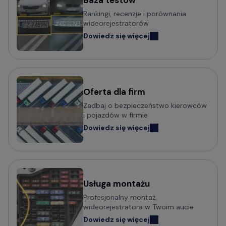
Baza testów
Popularni producenci kamer
Rankingi, recenzje i porównania
samochodowych
wideorejestratorów
Dowiedz się więcej
Wideorejestratory VIOFO
Wideorejestratory 70mai
Wideorejestratory Mio MiVue
Wideorejestratory VANTRUE
Wideorejestratory FITCAMX
Oferta dla firm
Zadbaj o bezpieczeństwo kierowców
Wideorejestratory BlackVue
i pojazdów w firmie
Wideorejestratory FineVu
Dowiedz się więcej
Wideorejestratory MBG Line
Wideorejestratory Navitel
Usługa montażu
Potrzebujesz porady w wyborze
Profesjonalny montaż
wideorejestratora?
wideorejestratora w Twoim aucie
Dowiedz się więcej