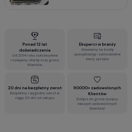
Sprawdź praktyczny poradnik o tym na co zwrócić
uwagę i jak wybrać wideorejestrator do
samochodu:
Jak wybrać kamerę do samochodu? Na co
zwrócić uwagę?
Ponad 12 lat
Eksperci w branży
Stawiamy na ścisłą
doświadczenia
Wypełnij błyskawiczną ankietę i otrzymaj
specjalizację i samodzielne
Od 2014 roku sukcesywnie
spersonalizowaną rekomendację dopasowaną do
testy sprzętu
rozwijamy ofertę oraz grono
Twoich wymagań:
Klientów
2-minutowa ankieta rekomendacji
wideorejestratora
20 dni na bezpłatny zwrot
90000+ zadowolonych
Bezpłatny i wygodny zwrot w
Klientów
ciągu 20 dni od zakupu
Dołącz do grona tysięcy
Zobacz więcej porad dotyczących
naszych zadowolonych
wideorejestratorów, a także zestaw najczęściej
Klientów!
zadawanych pytań i odpowiedzi:
Baza Wiedzy o kamerach samochodowych