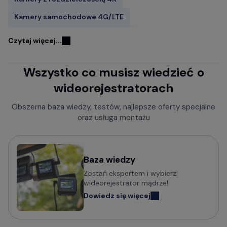
Kamery samochodowe 4G/LTE
Kamery samochodowe FITCAMX
Czytaj więcej...
Kamery do samochodu z GPS
Wszystko co musisz wiedzieć o
Wideorejestratory w lusterku wstecznym
wideorejestratorach
Rejestratory jazdy z kamerą cofania
Kamery samochodowe z trybem parkingowym
Obszerna baza wiedzy, testów, najlepsze oferty specjalne
oraz usługa montażu
Rejestratory trasy z czujnikiem ruchu
Kamery bez wyświetlacza
Mini kamery do samochodu - małe i dyskretne
Baza wiedzy
Zostań ekspertem i wybierz
Kamery samochodowe z obsługą komend głosowych
wideorejestrator mądrze!
Wideorejestratory klasy Premium
Dowiedz się więcej
Kamery samochodowe odczytujące tablice w nocy (z
trybem Super HDR)