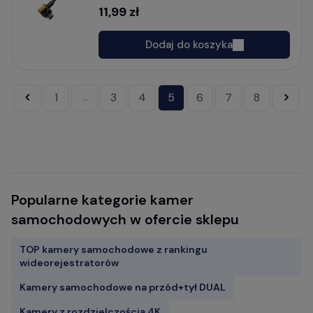
11,99 zł
Dodaj do koszyka
«
1
3
4
5
6
7
8
»
...
Popularne kategorie kamer
samochodowych w ofercie sklepu
TOP kamery samochodowe z rankingu
wideorejestratorów
Kamery samochodowe na przód+tył DUAL
Kamery z rozdzielczością 4K