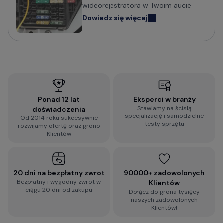
wideorejestratora?
wideorejestratora w Twoim aucie
Dowiedz się więcej
Sprawdź praktyczny poradnik o tym na co zwrócić
uwagę i jak wybrać wideorejestrator do
samochodu:
Jak wybrać kamerę do samochodu? Na co
zwrócić uwagę?
Ponad 12 lat
Eksperci w branży
Stawiamy na ścisłą
doświadczenia
Wypełnij błyskawiczną ankietę i otrzymaj
specjalizację i samodzielne
Od 2014 roku sukcesywnie
spersonalizowaną rekomendację dopasowaną do
testy sprzętu
rozwijamy ofertę oraz grono
Twoich wymagań:
Klientów
2-minutowa ankieta rekomendacji
wideorejestratora
20 dni na bezpłatny zwrot
90000+ zadowolonych
Bezpłatny i wygodny zwrot w
Klientów
ciągu 20 dni od zakupu
Dołącz do grona tysięcy
Zobacz więcej porad dotyczących
naszych zadowolonych
wideorejestratorów, a także zestaw najczęściej
Klientów!
zadawanych pytań i odpowiedzi: