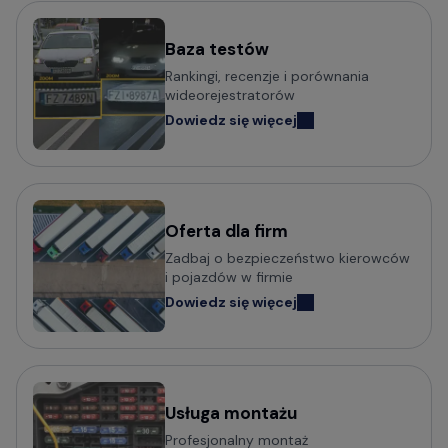
Baza testów
Popularni producenci kamer
Rankingi, recenzje i porównania
samochodowych
wideorejestratorów
Dowiedz się więcej
Wideorejestratory VIOFO
Wideorejestratory 70mai
Wideorejestratory Mio MiVue
Wideorejestratory VANTRUE
Wideorejestratory FITCAMX
Oferta dla firm
Zadbaj o bezpieczeństwo kierowców
Wideorejestratory BlackVue
i pojazdów w firmie
Wideorejestratory FineVu
Dowiedz się więcej
Wideorejestratory MBG Line
Wideorejestratory Navitel
Usługa montażu
Potrzebujesz porady w wyborze
Profesjonalny montaż