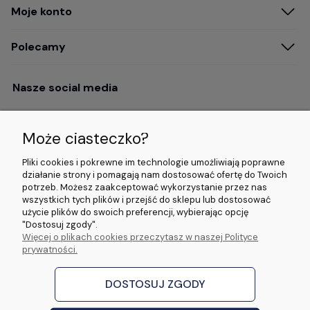
Moje konto
Polecamy
Nasze social media
Może ciasteczko?
Opinie i wyróżnienia
Pliki cookies i pokrewne im technologie umożliwiają poprawne
działanie strony i pomagają nam dostosować ofertę do Twoich
potrzeb. Możesz zaakceptować wykorzystanie przez nas
4.9/5.0 (120+
5.0/5.0 (5000+
5.0/5.0 (5000+
wszystkich tych plików i przejść do sklepu lub dostosować
opinii)
opinii)
opinii)
użycie plików do swoich preferencji, wybierając opcję
"Dostosuj zgody".
Więcej o plikach cookies przeczytasz w naszej Polityce
© 2026 www.wideorejestratory24.pl. Wszelkie prawa zastrzeżone.
prywatności.
Sklep własności firmy ZOYA LAB Arkadiusz Dawid Lorenz
ul. Jacka Malczewskiego 2A, 65-140 Zielona Góra NIP: 9730587206 REGON:
970774986
DOSTOSUJ ZGODY
stworzone przez
Digispot
|
Sklep internetowy Shoper Premium