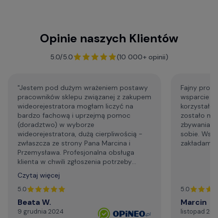
Baza Wiedzy o kamerach samochodowych
Opinie naszych Klientów
F.A.Q. - najczęściej zadawane pytania
5.0/5.0
(10 000+ opinii)
"Jestem pod dużym wrażeniem postawy
Fajny profe
pracowników sklepu związanej z zakupem
wsparcie p
wideorejestratora mogłam liczyć na
korzystałem
bardzo fachową i uprzejmą pomoc
zostało mi
(doradztwo) w wyborze
zbywania m
wideorejestratora, dużą cierpliwością -
sobie. Wsp
zwłaszcza ze strony Pana Marcina i
zakładam że
Przemysława. Profesjonalna obsługa
klienta w chwili zgłoszenia potrzeby
wsparcia technicznego. Generalnie,
Czytaj więcej
profesjonalizm. Serdecznie i najmocniej
dziękuję za życzliwą pomoc telefoniczną,
5.0
5.0
szybki kontakt mailowy."
Beata W.
Marcin
9 grudnia 2024
listopad 20