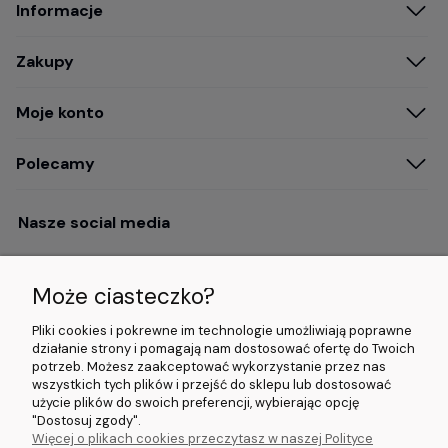
Informacje
Zakupy
Moje konto
Polecamy
Nasze social media
Może ciasteczko?
Opinie i wyróżnienia
Pliki cookies i pokrewne im technologie umożliwiają poprawne
działanie strony i pomagają nam dostosować ofertę do Twoich
potrzeb. Możesz zaakceptować wykorzystanie przez nas
4.9/5.0 (120+
5.0/5.0 (5000+
5.0/5.0 (5000+
wszystkich tych plików i przejść do sklepu lub dostosować
opinii)
opinii)
opinii)
użycie plików do swoich preferencji, wybierając opcję
"Dostosuj zgody".
Więcej o plikach cookies przeczytasz w naszej Polityce