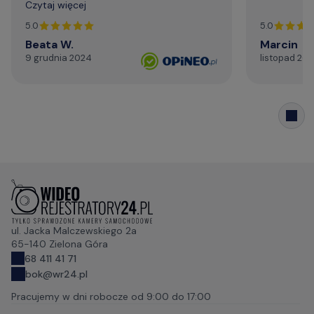
Czytaj więcej
profesjonalizm. Serdecznie i najmocniej
dziękuję za życzliwą pomoc telefoniczną,
5.0
5.0
szybki kontakt mailowy."
Beata W.
Marcin
9 grudnia 2024
listopad 20
ul. Jacka Malczewskiego 2a
65-140 Zielona Góra
68 411 41 71
bok@wr24.pl
Pracujemy w dni robocze od
9:00 do 17:00