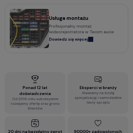
Wideorejestratory Navitel
Usługa montażu
Potrzebujesz porady w wyborze
Profesjonalny montaż
wideorejestratora?
wideorejestratora w Twoim aucie
Dowiedz się więcej
Sprawdź praktyczny poradnik o tym na co zwrócić
uwagę i jak wybrać wideorejestrator do
samochodu:
Jak wybrać kamerę do samochodu? Na co
zwrócić uwagę?
Ponad 12 lat
Eksperci w branży
Stawiamy na ścisłą
doświadczenia
Wypełnij błyskawiczną ankietę i otrzymaj
specjalizację i samodzielne
Od 2014 roku sukcesywnie
spersonalizowaną rekomendację dopasowaną do
testy sprzętu
rozwijamy ofertę oraz grono
Twoich wymagań:
Klientów
2-minutowa ankieta rekomendacji
wideorejestratora
20 dni na bezpłatny zwrot
90000+ zadowolonych