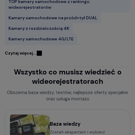
TOP kamery samochodowe z rankingu
wideorejestratorów
Kamery samochodowe na przód+tył DUAL
Kamery z rozdzielczością 4K
Kamery samochodowe 4G/LTE
Kamery samochodowe FITCAMX
Czytaj więcej...
Kamery do samochodu z GPS
Wszystko co musisz wiedzieć o
Wideorejestratory w lusterku wstecznym
wideorejestratorach
Rejestratory jazdy z kamerą cofania
Kamery samochodowe z trybem parkingowym
Obszerna baza wiedzy, testów, najlepsze oferty specjalne
oraz usługa montażu
Rejestratory trasy z czujnikiem ruchu
Kamery bez wyświetlacza
Mini kamery do samochodu - małe i dyskretne
Baza wiedzy
Zostań ekspertem i wybierz
Kamery samochodowe z obsługą komend głosowych