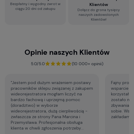
Bezpłatny i wygodny zwrot w
Klientów
ciągu 20 dni od zakupu
Dołącz do grona tysięcy
Zobacz więcej porad dotyczących
naszych zadowolonych
wideorejestratorów, a także zestaw najczęściej
Klientów!
zadawanych pytań i odpowiedzi:
Baza Wiedzy o kamerach samochodowych
Opinie naszych Klientów
F.A.Q. - najczęściej zadawane pytania
5.0/5.0
(10 000+ opinii)
"Jestem pod dużym wrażeniem postawy
Fajny profe
pracowników sklepu związanej z zakupem
wsparcie p
wideorejestratora mogłam liczyć na
korzystałem
bardzo fachową i uprzejmą pomoc
zostało mi
(doradztwo) w wyborze
zbywania m
wideorejestratora, dużą cierpliwością -
sobie. Wsp
zwłaszcza ze strony Pana Marcina i
zakładam że
Przemysława. Profesjonalna obsługa
klienta w chwili zgłoszenia potrzeby
wsparcia technicznego. Generalnie,