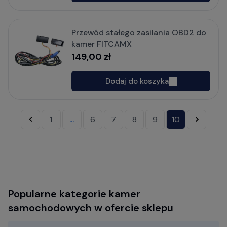
Przewód stałego zasilania OBD2 do
kamer FITCAMX
149,00 zł
Dodaj do koszyka
«
1
6
7
8
9
10
»
...
Popularne kategorie kamer
samochodowych w ofercie sklepu