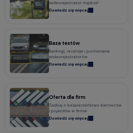
wideorejestrator mądrze!
Wideorejestratory klasy Premium
Dowiedz się więcej
Kamery samochodowe odczytujące tablice w nocy (z
trybem Super HDR)
Baza testów
Popularni producenci kamer
Rankingi, recenzje i porównania
samochodowych
wideorejestratorów
Dowiedz się więcej
Wideorejestratory VIOFO
Wideorejestratory 70mai
Wideorejestratory Mio MiVue
Wideorejestratory VANTRUE
Wideorejestratory FITCAMX
Oferta dla firm
Zadbaj o bezpieczeństwo kierowców
Wideorejestratory BlackVue
i pojazdów w firmie
Wideorejestratory FineVu
Dowiedz się więcej
Wideorejestratory MBG Line