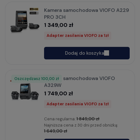
Kamera samochodowa VIOFO A229
PRO 3CH
1 349,00 zł
Adapter zasilania VIOFO za 1zł
Dodaj do koszyka
Kamera samochodowa VIOFO
Oszczędzasz
Rabat
100,00 zł
A329W
1 749,00 zł
Adapter zasilania VIOFO za 1zł
1 849,00 zł
Cena regularna:
Najniższa cena z 30 dni przed obniżką:
1 649,00 zł