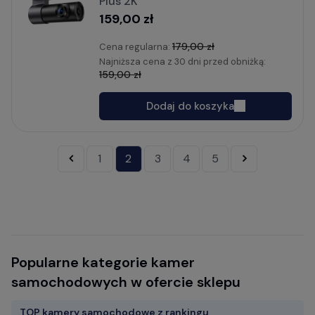
Plus 2K
159,00 zł
179,00 zł
Cena regularna:
Najniższa cena z 30 dni przed obniżką:
159,00 zł
Dodaj do koszyka
«
1
2
3
4
5
»
Popularne kategorie kamer
samochodowych w ofercie sklepu
TOP kamery samochodowe z rankingu