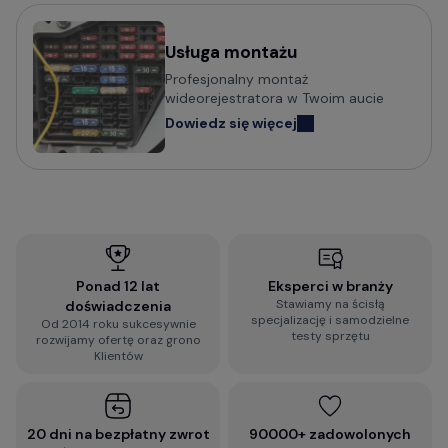
Wideorejestratory Navitel
Usługa montażu
Potrzebujesz porady w wyborze
Profesjonalny montaż
wideorejestratora?
wideorejestratora w Twoim aucie
Dowiedz się więcej
Sprawdź praktyczny poradnik o tym na co zwrócić
uwagę i jak wybrać wideorejestrator do
samochodu:
Jak wybrać kamerę do samochodu? Na co
zwrócić uwagę?
Ponad 12 lat
Eksperci w branży
Stawiamy na ścisłą
doświadczenia
Wypełnij błyskawiczną ankietę i otrzymaj
specjalizację i samodzielne
Od 2014 roku sukcesywnie
spersonalizowaną rekomendację dopasowaną do
testy sprzętu
rozwijamy ofertę oraz grono
Twoich wymagań:
Klientów
2-minutowa ankieta rekomendacji
wideorejestratora
20 dni na bezpłatny zwrot
90000+ zadowolonych