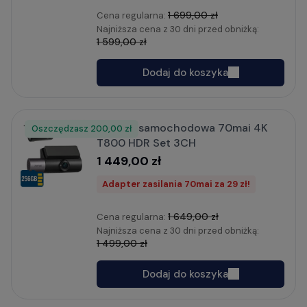
1 699,00 zł
Cena regularna:
Najniższa cena z 30 dni przed obniżką:
1 599,00 zł
Dodaj do koszyka
Kamera samochodowa 70mai 4K
Oszczędzasz
Rabat
200,00 zł
T800 HDR Set 3CH
1 449,00 zł
Adapter zasilania 70mai za 29 zł!
1 649,00 zł
Cena regularna:
Najniższa cena z 30 dni przed obniżką:
1 499,00 zł
Dodaj do koszyka