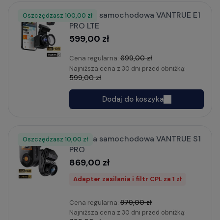
Kamera samochodowa VANTRUE E1
Oszczędzasz
Rabat
100,00 zł
PRO LTE
599,00 zł
699,00 zł
Cena regularna:
Najniższa cena z 30 dni przed obniżką:
599,00 zł
Dodaj do koszyka
Kamera samochodowa VANTRUE S1
Oszczędzasz
Rabat
10,00 zł
PRO
869,00 zł
Adapter zasilania i filtr CPL za 1 zł
879,00 zł
Cena regularna:
Najniższa cena z 30 dni przed obniżką: