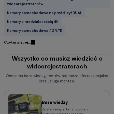
wideorejestratorów
Kamery samochodowe na przód+tył DUAL
Kamery z rozdzielczością 4K
Kamery samochodowe 4G/LTE
Kamery samochodowe FITCAMX
Czytaj więcej...
Kamery do samochodu z GPS
Wszystko co musisz wiedzieć o
Wideorejestratory w lusterku wstecznym
wideorejestratorach
Rejestratory jazdy z kamerą cofania
Kamery samochodowe z trybem parkingowym
Obszerna baza wiedzy, testów, najlepsze oferty specjalne
oraz usługa montażu
Rejestratory trasy z czujnikiem ruchu
Kamery bez wyświetlacza
Mini kamery do samochodu - małe i dyskretne
Baza wiedzy
Zostań ekspertem i wybierz
Kamery samochodowe z obsługą komend głosowych
wideorejestrator mądrze!