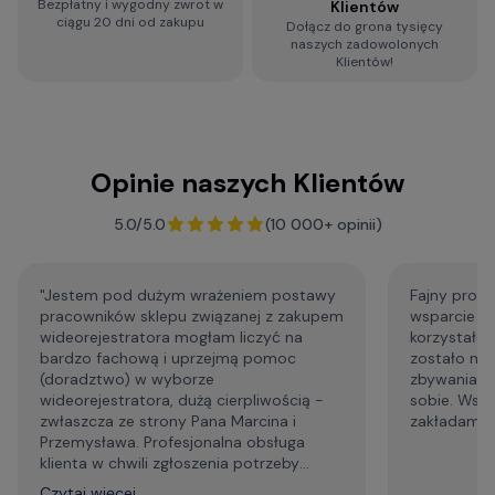
Bezpłatny i wygodny zwrot w
Klientów
ciągu 20 dni od zakupu
Dołącz do grona tysięcy
Zobacz więcej porad dotyczących
naszych zadowolonych
wideorejestratorów, a także zestaw najczęściej
Klientów!
zadawanych pytań i odpowiedzi:
Baza Wiedzy o kamerach samochodowych
Opinie naszych Klientów
F.A.Q. - najczęściej zadawane pytania
5.0/5.0
(10 000+ opinii)
"Jestem pod dużym wrażeniem postawy
Fajny profe
pracowników sklepu związanej z zakupem
wsparcie p
wideorejestratora mogłam liczyć na
korzystałem
bardzo fachową i uprzejmą pomoc
zostało mi
(doradztwo) w wyborze
zbywania m
wideorejestratora, dużą cierpliwością -
sobie. Wsp
zwłaszcza ze strony Pana Marcina i
zakładam że
Przemysława. Profesjonalna obsługa
klienta w chwili zgłoszenia potrzeby
wsparcia technicznego. Generalnie,
Czytaj więcej