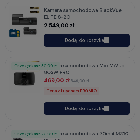
Kamera samochodowa BlackVue
ELITE 8-2CH
2 549,00 zł
Dodaj do koszyka
Kamera samochodowa Mio MiVue
Oszczędzasz
80,00 zł
903W PRO
469,00 zł
549,00 zł
Cena z kuponem
PROMIO
Dodaj do koszyka
Kamera samochodowa 70mai M310
Oszczędzasz
Rabat
Nowość
20,00 zł