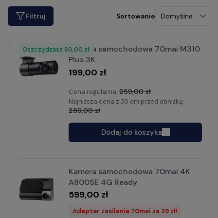
Filtruj
Kamera samochodowa 70mai M310
Oszczędzasz
Rabat
60,00 zł
Plus 3K
199,00 zł
259,00 zł
Cena regularna:
Najniższa cena z 30 dni przed obniżką:
259,00 zł
Dodaj do koszyka
Kamera samochodowa 70mai 4K
A800SE 4G Ready
599,00 zł
Adapter zasilania 70mai za 29 zł!