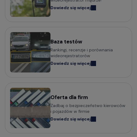
Wideorejestratory klasy Premium
Dowiedz się więcej
Kamery samochodowe odczytujące tablice w nocy (z
trybem Super HDR)
Baza testów
Popularni producenci kamer
Rankingi, recenzje i porównania
samochodowych
wideorejestratorów
Dowiedz się więcej
Wideorejestratory VIOFO
Wideorejestratory 70mai
Wideorejestratory Mio MiVue
Wideorejestratory VANTRUE
Wideorejestratory FITCAMX
Oferta dla firm
Zadbaj o bezpieczeństwo kierowców
Wideorejestratory BlackVue
i pojazdów w firmie
Wideorejestratory FineVu
Dowiedz się więcej
Wideorejestratory MBG Line