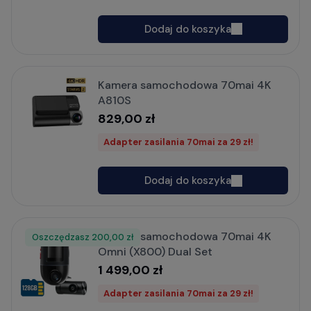
Dodaj do koszyka
Kamera samochodowa 70mai 4K
A810S
829,00 zł
Adapter zasilania 70mai za 29 zł!
Dodaj do koszyka
Kamera samochodowa 70mai 4K
Oszczędzasz
Rabat
200,00 zł
Omni (X800) Dual Set
1 499,00 zł
Adapter zasilania 70mai za 29 zł!