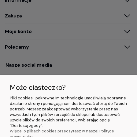
Informacje
Zakupy
Moje konto
Polecamy
Nasze social media
Może ciasteczko?
Opinie i wyróżnienia
Pliki cookies i pokrewne im technologie umożliwiają poprawne
działanie strony i pomagają nam dostosować ofertę do Twoich
potrzeb. Możesz zaakceptować wykorzystanie przez nas
4.9/5.0 (120+
5.0/5.0 (5000+
5.0/5.0 (5000+
wszystkich tych plików i przejść do sklepu lub dostosować
opinii)
opinii)
opinii)
użycie plików do swoich preferencji, wybierając opcję
"Dostosuj zgody".
Więcej o plikach cookies przeczytasz w naszej Polityce
© 2026 www.wideorejestratory24.pl. Wszelkie prawa zastrzeżone.
prywatności.