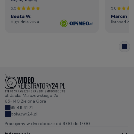
profesjonalizm. Serdecznie i najmocniej
dziękuję za życzliwą pomoc telefoniczną,
5.0
5.0
szybki kontakt mailowy."
Beata W.
Marcin
9 grudnia 2024
listopad 20
ul. Jacka Malczewskiego 2a
65-140 Zielona Góra
68 411 41 71
bok@wr24.pl
Pracujemy w dni robocze od
9:00 do 17:00