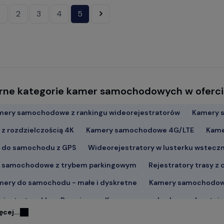
2
3
4
5
»
rne kategorie kamer samochodowych w oferci
mery samochodowe z rankingu wideorejestratorów
Kamery 
z rozdzielczością 4K
Kamery samochodowe 4G/LTE
Kame
 do samochodu z GPS
Wideorejestratory w lusterku wstec
 samochodowe z trybem parkingowym
Rejestratory trasy z
mery do samochodu - małe i dyskretne
Kamery samochodowe
ejestratory klasy Premium
Kamery samochodowe odczytujące
ęcej...