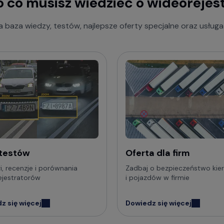
 co musisz wiedzieć o wideorejes
więcej porad dotyczących wideorejestratorów, a także 
dzi:
 baza wiedzy, testów, najlepsze oferty specjalne oraz usług
 Wiedzy o kamerach samochodowych
. - najczęściej zadawane pytania
 testów
Oferta dla firm
i, recenzje i porównania
Zadbaj o bezpieczeństwo ki
ejestratorów
i pojazdów w firmie
z się więcej
Dowiedz się więcej