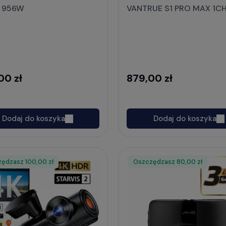
 956W
VANTRUE S1 PRO MAX 1C
00 zł
879,00 zł
Dodaj do koszyka
Dodaj do koszyka
zędzasz
t
100,00 zł
Oszczędzasz
80,00 zł