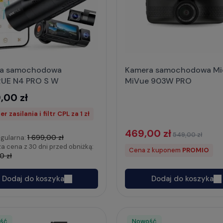
a samochodowa
Kamera samochodowa Mi
UE N4 PRO S W
MiVue 903W PRO
,00 zł
r zasilania i filtr CPL za 1 zł
469,00 zł
549,00 zł
1 699,00 zł
gularna:
za cena z 30 dni przed obniżką:
Cena z kuponem
PROMIO
0 zł
Dodaj do koszyka
Dodaj do koszyka
ść
Nowość