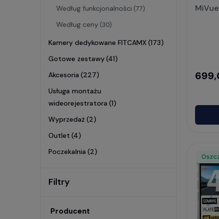
MiVue
Według funkcjonalności
(77)
Według ceny
(30)
Kamery dedykowane FITCAMX
(173)
Gotowe zestawy
(41)
699,
Akcesoria
(227)
Usługa montażu
wideorejestratora
(1)
Wyprzedaż
(2)
Outlet
(4)
Poczekalnia
(2)
Oszc
Raba
Filtry
Producent