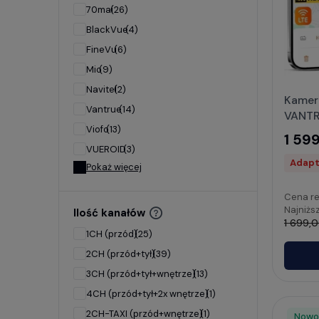
70mai
(26)
BlackVue
(4)
FineVu
(6)
Mio
(9)
Navitel
(2)
Kamer
Vantrue
(14)
VANTR
Viofo
(13)
1 599
VUEROID
(3)
Adapte
Pokaż więcej
Cena re
Najniżs
Ilość kanałów
1 699,0
1CH (przód)
(25)
2CH (przód+tył)
(39)
3CH (przód+tył+wnętrze)
(13)
4CH (przód+tył+2x wnętrze)
(1)
2CH-TAXI (przód+wnętrze)
(1)
Nowo