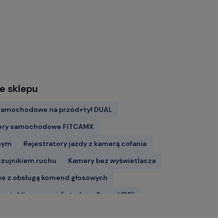
e sklepu
samochodowe na przód+tył DUAL
ry samochodowe FITCAMX
znym
Rejestratory jazdy z kamerą cofania
 czujnikiem ruchu
Kamery bez wyświetlacza
 z obsługą komend głosowych
 tablice w nocy (z trybem Super HDR)