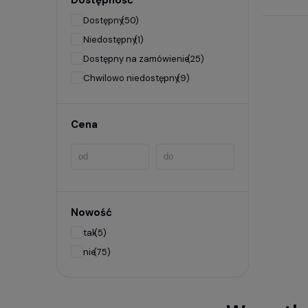
Dostępność
Popul
Dostępny
(50)
Niedostępny
(1)
Wideor
Dostępny na zamówienie
(25)
Wideor
Chwilowo niedostępny
(9)
Wideor
Cena
Potrze
Sprawdź
Jak 
Nowość
tak
(5)
Wypełni
nie
(75)
2-min