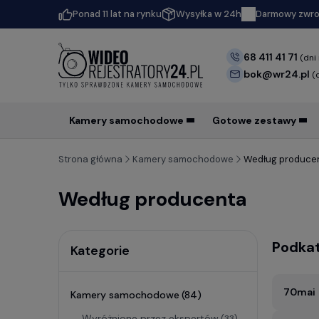
Ponad 11 lat na rynku
Wysyłka w 24h
Darmowy zwrot
68 411 41 71
(dni
bok@wr24.pl
(
Kamery samochodowe
Gotowe zestawy
Strona główna
Kamery samochodowe
Według produce
Według producenta
Podkat
Kategorie
70mai
Kamery samochodowe
(84)
Wyróżnione przez ekspertów
(33)