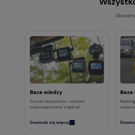
Wszystko
Zobacz 
odpowie
Obszerna
Baza
F.A.Q
Baza wiedzy
Baza
Zostań ekspertem i wybierz
Ranking
wideorejestrator mądrze!
wideor
Dowiedz się więcej
Dowied