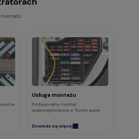
tratorach
zestaw najczęściej zadawanych pytań i
a montażu
Usługa montażu
erowców
Profesjonalny montaż
wideorejestratora w Twoim aucie
Dowiedz się więcej