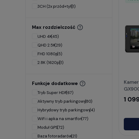
3CH (2x przód+tył)
(1)
Max rozdzielczość
UHD 4K
(45)
QHD 2.5K
(29)
FHD 1080p
(5)
2.8K (1620p)
(1)
Kamer
Funkcje dodatkowe
GX90
Tryb Super HDR
(67)
1 099
Aktywny tryb parkingowy
(80)
Hybrydowy tryb parkingowy
(4)
WiFi i apka na smartfon
(77)
Moduł GPS
(72)
Baza fotoradarów
(21)