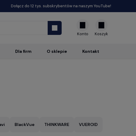
Dołącz do 12 tys. subskrybentów na naszym YouTube!
Konto
Dla firm
O sklepie
Kontakt
avi
BlackVue
THINKWARE
VUEROID