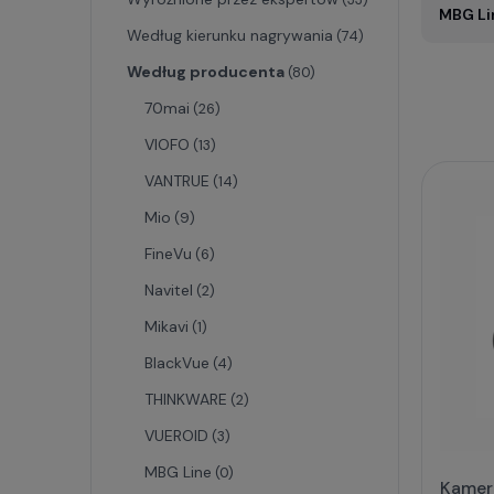
MBG Li
Według kierunku nagrywania
(74)
Według producenta
(80)
70mai
(26)
VIOFO
(13)
VANTRUE
(14)
Mio
(9)
FineVu
(6)
Navitel
(2)
Mikavi
(1)
BlackVue
(4)
THINKWARE
(2)
VUEROID
(3)
MBG Line
(0)
Kamer