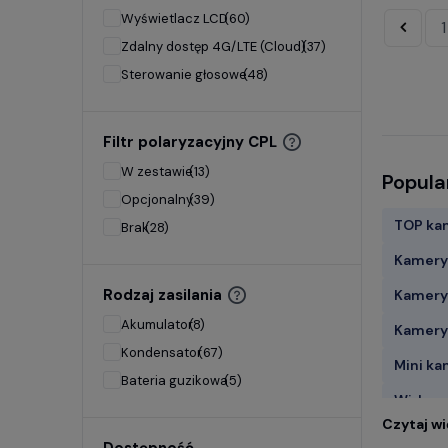
Wyświetlacz LCD
(60)
«
1
Zdalny dostęp 4G/LTE (Cloud)
(37)
Sterowanie głosowe
(48)
Filtr polaryzacyjny CPL
W zestawie
(13)
Popula
Opcjonalny
(39)
TOP ka
Brak
(28)
Kamery 
Rodzaj zasilania
Kamery
Akumulator
(8)
Kamery
Kondensator
(67)
Mini ka
Bateria guzikowa
(5)
Wideor
Czytaj wi