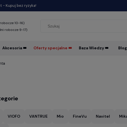
 - Kupuj bez ryzyka!
 robocze 10-16)
dni robocze 9-17)
Akcesoria
Oferty specjalne
Baza Wiedzy
Blog
nta
egorie
VIOFO
VANTRUE
Mio
FineVu
Navitel
Mik