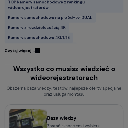
TOP kamery samochodowe z rankingu
wideorejestratorów
Kamery samochodowe na przód+tył DUAL
Kamery z rozdzielczością 4K
Kamery samochodowe 4G/LTE
Kamery samochodowe FITCAMX
Czytaj więcej...
Kamery do samochodu z GPS
Wszystko co musisz wiedzieć o
Wideorejestratory w lusterku wstecznym
wideorejestratorach
Rejestratory jazdy z kamerą cofania
Kamery samochodowe z trybem parkingowym
Obszerna baza wiedzy, testów, najlepsze oferty specjalne
oraz usługa montażu
Rejestratory trasy z czujnikiem ruchu
Kamery bez wyświetlacza
Mini kamery do samochodu - małe i dyskretne
Baza wiedzy
Zostań ekspertem i wybierz
Kamery samochodowe z obsługą komend głosowych