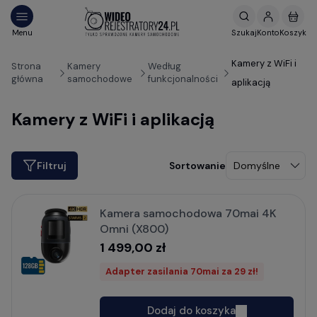
Kamery z WiFi i
Strona
Kamery
Według
główna
samochodowe
funkcjonalności
aplikacją
Kamery z WiFi i aplikacją
Filtruj
Kamera samochodowa 70mai 4K
Omni (X800)
1 499,00 zł
Adapter zasilania 70mai za 29 zł!
Dodaj do koszyka