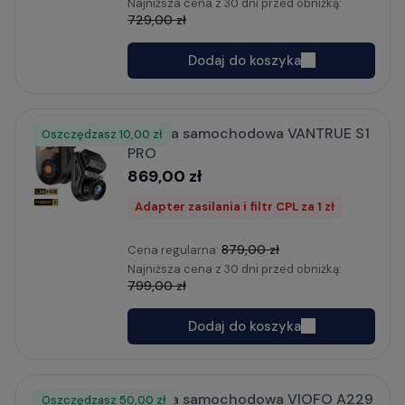
Najniższa cena z 30 dni przed obniżką:
729,00 zł
Dodaj do koszyka
Kamera samochodowa VANTRUE S1
Oszczędzasz
Rabat
10,00 zł
PRO
869,00 zł
Adapter zasilania i filtr CPL za 1 zł
879,00 zł
Cena regularna:
Najniższa cena z 30 dni przed obniżką:
799,00 zł
Dodaj do koszyka
Kamera samochodowa VIOFO A229
Oszczędzasz
Rabat
50,00 zł