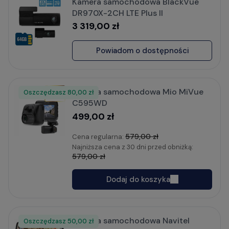
Kamera samochodowa BlackVue
DR970X-2CH LTE Plus II
3 319,00 zł
Powiadom o dostępności
Kamera samochodowa Mio MiVue
Oszczędzasz
Rabat
80,00 zł
C595WD
499,00 zł
579,00 zł
Cena regularna:
Najniższa cena z 30 dni przed obniżką:
579,00 zł
Dodaj do koszyka
Kamera samochodowa Navitel
Oszczędzasz
Rabat
50,00 zł