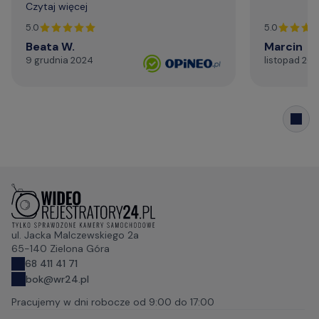
wsparcia technicznego. Generalnie,
Czytaj więcej
profesjonalizm. Serdecznie i najmocniej
dziękuję za życzliwą pomoc telefoniczną,
5.0
5.0
szybki kontakt mailowy."
Beata W.
Marcin
9 grudnia 2024
listopad 20
ul. Jacka Malczewskiego 2a
65-140 Zielona Góra
68 411 41 71
bok@wr24.pl
Pracujemy w dni robocze od
9:00 do 17:00