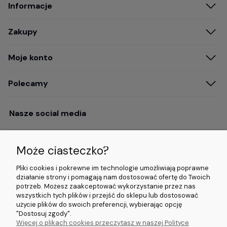
Informacje
Zakupy
Moje konto
Polecamy
Nasze social media
Może ciasteczko?
Opinie i wyróżnienia
Pliki cookies i pokrewne im technologie umożliwiają poprawne
działanie strony i pomagają nam dostosować ofertę do Twoich
potrzeb. Możesz zaakceptować wykorzystanie przez nas
4.9/5.0 (120+
5.0/5.0 (5000+
5.0/5.0 (5000+
wszystkich tych plików i przejść do sklepu lub dostosować
opinii)
opinii)
opinii)
użycie plików do swoich preferencji, wybierając opcję
"Dostosuj zgody".
Więcej o plikach cookies przeczytasz w naszej Polityce