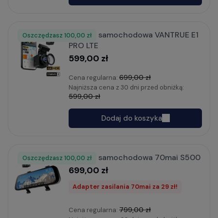
Kamera samochodowa VANTRUE E1
Oszczędzasz
Rabat
100,00 zł
PRO LTE
599,00 zł
699,00 zł
Cena regularna:
Najniższa cena z 30 dni przed obniżką:
599,00 zł
Dodaj do koszyka
Kamera samochodowa 70mai S500
Oszczędzasz
Rabat
100,00 zł
699,00 zł
Adapter zasilania 70mai za 29 zł!
799,00 zł
Cena regularna: