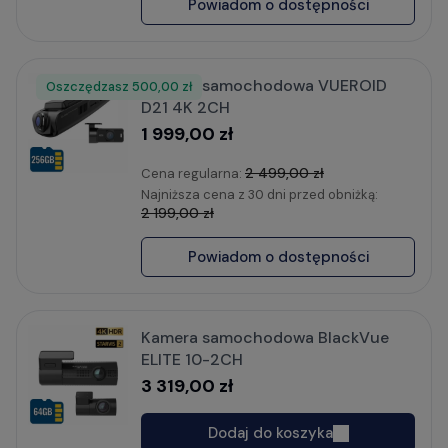
Powiadom o dostępności
Kamera samochodowa VUEROID
Oszczędzasz
Rabat
500,00 zł
D21 4K 2CH
1 999,00 zł
2 499,00 zł
Cena regularna:
Najniższa cena z 30 dni przed obniżką:
2 199,00 zł
Powiadom o dostępności
Kamera samochodowa BlackVue
ELITE 10-2CH
3 319,00 zł
Dodaj do koszyka