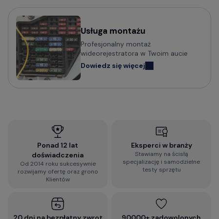
Wideorejestratory Navitel
Usługa montażu
Potrzebujesz porady w wyborze
Profesjonalny montaż
wideorejestratora?
wideorejestratora w Twoim aucie
Dowiedz się więcej
Sprawdź praktyczny poradnik o tym na co zwrócić
uwagę i jak wybrać wideorejestrator do
samochodu:
Jak wybrać kamerę do samochodu? Na co
zwrócić uwagę?
Ponad 12 lat
Eksperci w branży
Stawiamy na ścisłą
doświadczenia
Wypełnij błyskawiczną ankietę i otrzymaj
specjalizację i samodzielne
Od 2014 roku sukcesywnie
spersonalizowaną rekomendację dopasowaną do
testy sprzętu
rozwijamy ofertę oraz grono
Twoich wymagań:
Klientów
2-minutowa ankieta rekomendacji
wideorejestratora
20 dni na bezpłatny zwrot
90000+ zadowolonych