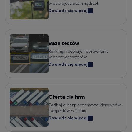
wideorejestrator mądrze!
Wideorejestratory klasy Premium
Dowiedz się więcej
Kamery samochodowe odczytujące tablice w nocy (z
trybem Super HDR)
Baza testów
Popularni producenci kamer
Rankingi, recenzje i porównania
samochodowych
wideorejestratorów
Dowiedz się więcej
Wideorejestratory VIOFO
Wideorejestratory 70mai
Wideorejestratory Mio MiVue
Wideorejestratory VANTRUE
Wideorejestratory FITCAMX
Oferta dla firm
Zadbaj o bezpieczeństwo kierowców
Wideorejestratory BlackVue
i pojazdów w firmie
Wideorejestratory FineVu
Dowiedz się więcej
Wideorejestratory MBG Line