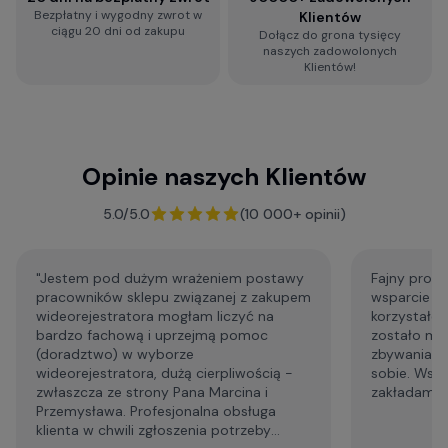
Bezpłatny i wygodny zwrot w
Klientów
ciągu 20 dni od zakupu
Dołącz do grona tysięcy
Zobacz więcej porad dotyczących
naszych zadowolonych
wideorejestratorów, a także zestaw najczęściej
Klientów!
zadawanych pytań i odpowiedzi:
Baza Wiedzy o kamerach samochodowych
Opinie naszych Klientów
F.A.Q. - najczęściej zadawane pytania
5.0/5.0
(10 000+ opinii)
"Jestem pod dużym wrażeniem postawy
Fajny profe
pracowników sklepu związanej z zakupem
wsparcie p
wideorejestratora mogłam liczyć na
korzystałem
bardzo fachową i uprzejmą pomoc
zostało mi
(doradztwo) w wyborze
zbywania m
wideorejestratora, dużą cierpliwością -
sobie. Wsp
zwłaszcza ze strony Pana Marcina i
zakładam że
Przemysława. Profesjonalna obsługa
klienta w chwili zgłoszenia potrzeby